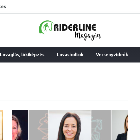
tés
Lovaglás, lókiképzés
Lovasboltok
Versenyvideók