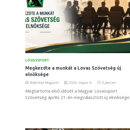
LOVASSPORT
Megkezdte a munkát a Lovas Szövetség új
elnöksége
Riderline Magazin
2026. május 4.
3 perces
Megtartotta első ülését a Magyar Lovassport
Szövetség április 21-én megválasztott új elnöksége