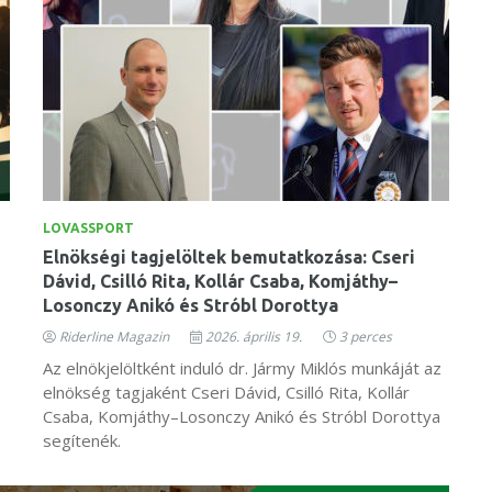
LOVASSPORT
Elnökségi tagjelöltek bemutatkozása: Cseri
Dávid, Csilló Rita, Kollár Csaba, Komjáthy–
Losonczy Anikó és Stróbl Dorottya
Riderline Magazin
2026. április 19.
3 perces
.
Az elnökjelöltként induló dr. Jármy Miklós munkáját az
elnökség tagjaként Cseri Dávid, Csilló Rita, Kollár
Csaba, Komjáthy–Losonczy Anikó és Stróbl Dorottya
segítenék.