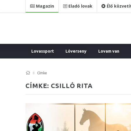
Magazin
Eladó lovak
Élő közvetí
Lovassport
Lóverseny
Lovam van
Címke
CÍMKE: CSILLÓ RITA