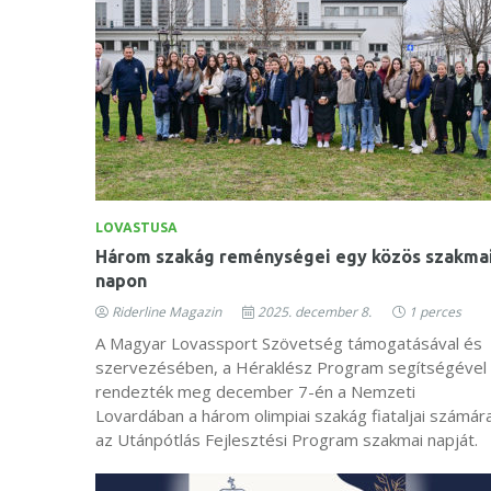
LOVASTUSA
Három szakág reménységei egy közös szakma
napon
Riderline Magazin
2025. december 8.
1 perces
A Magyar Lovassport Szövetség támogatásával és
szervezésében, a Héraklész Program segítségével
rendezték meg december 7-én a Nemzeti
Lovardában a három olimpiai szakág fiataljai számár
az Utánpótlás Fejlesztési Program szakmai napját.