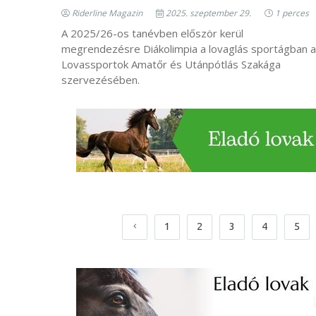
Riderline Magazin
2025. szeptember 29.
1 perces
A 2025/26-os tanévben először kerül
megrendezésre Diákolimpia a lovaglás sportágban a
Lovassportok Amatőr és Utánpótlás Szakága
szervezésében.
1
2
3
4
5