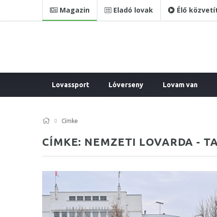
Magazin
Eladó lovak
Élő közvetí
Lovassport
Lóverseny
Lovam van
Címke
CÍMKE: NEMZETI LOVARDA - T