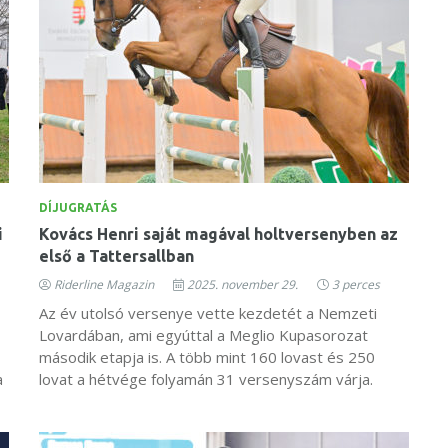
DÍJUGRATÁS
i
Kovács Henri saját magával holtversenyben az
első a Tattersallban
Riderline Magazin
2025. november 29.
3 perces
Az év utolsó versenye vette kezdetét a Nemzeti
Lovardában, ami egyúttal a Meglio Kupasorozat
második etapja is. A több mint 160 lovast és 250
a
lovat a hétvége folyamán 31 versenyszám várja.