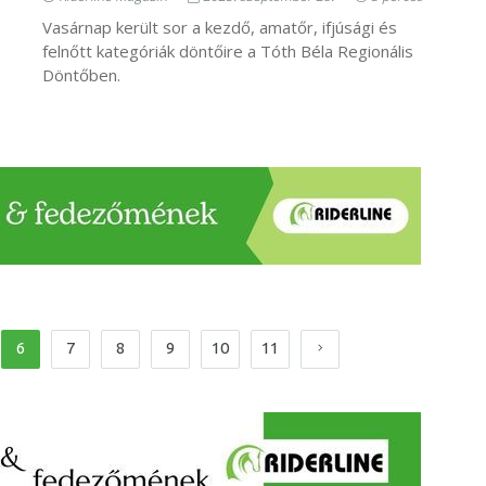
Vasárnap került sor a kezdő, amatőr, ifjúsági és
felnőtt kategóriák döntőire a Tóth Béla Regionális
Döntőben.
6
7
8
9
10
11