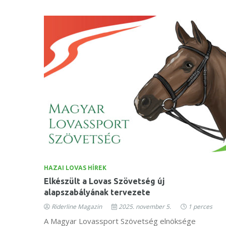
HAZAI LOVAS HÍREK
Elkészült a Lovas Szövetség új
alapszabályának tervezete
Riderline Magazin
2025. november 5.
1 perces
A Magyar Lovassport Szövetség elnöksége