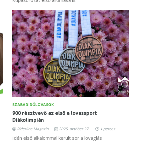
SZABADIDŐLOVASOK
900 résztvevő az első a lovassport
Diákolimpián
Riderline Magazin
2025. október 27.
1 perces
Idén első alkalommal került sor a lovaglás