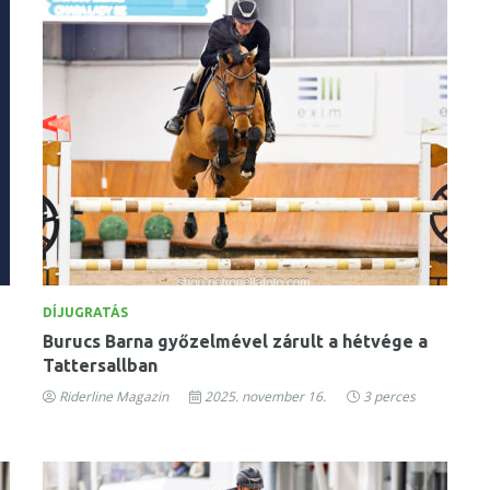
DÍJUGRATÁS
Burucs Barna győzelmével zárult a hétvége a
Tattersallban
Riderline Magazin
2025. november 16.
3 perces