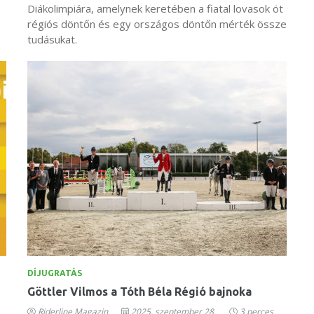
Diákolimpiára, amelynek keretében a fiatal lovasok öt
régiós döntőn és egy országos döntőn mérték össze
tudásukat.
DÍJUGRATÁS
Göttler Vilmos a Tóth Béla Régió bajnoka
Riderline Magazin
2025. szeptember 28.
3 perces