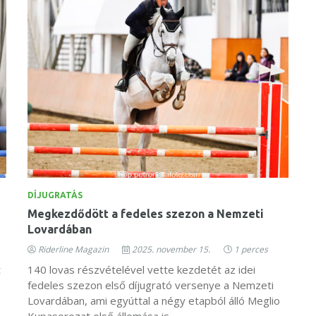
DÍJUGRATÁS
Megkezdődött a fedeles szezon a Nemzeti
Lovardában
Riderline Magazin
2025. november 15.
1 perces
t
140 lovas részvételével vette kezdetét az idei
fedeles szezon első díjugrató versenye a Nemzeti
Lovardában, ami egyúttal a négy etapból álló Meglio
Kupasorozat első állomása is.