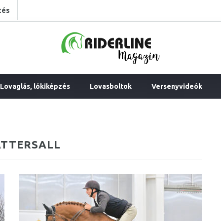
tés
Lovaglás, lókiképzés
Lovasboltok
Versenyvideók
ATTERSALL