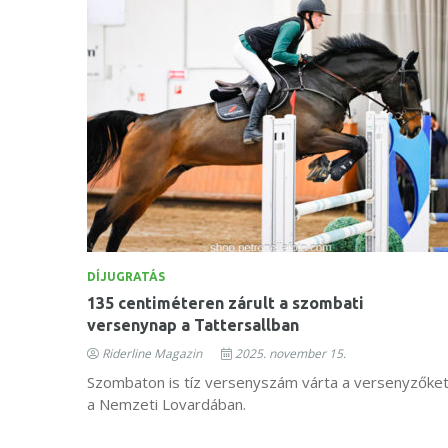
DÍJUGRATÁS
135 centiméteren zárult a szombati
versenynap a Tattersallban
Riderline Magazin
2025. november 15.
Szombaton is tíz versenyszám várta a versenyzőke
a Nemzeti Lovardában.