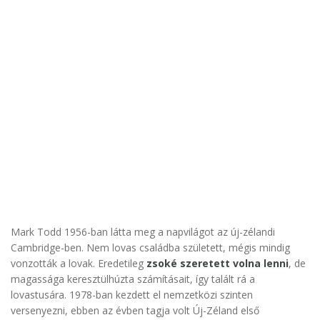
Mark Todd 1956-ban látta meg a napvilágot az új-zélandi
Cambridge-ben. Nem lovas családba született, mégis mindig
vonzották a lovak. Eredetileg
zsoké szeretett volna lenni
, de
magassága keresztülhúzta számításait, így talált rá a
lovastusára. 1978-ban kezdett el nemzetközi szinten
versenyezni, ebben az évben tagja volt Új-Zéland első