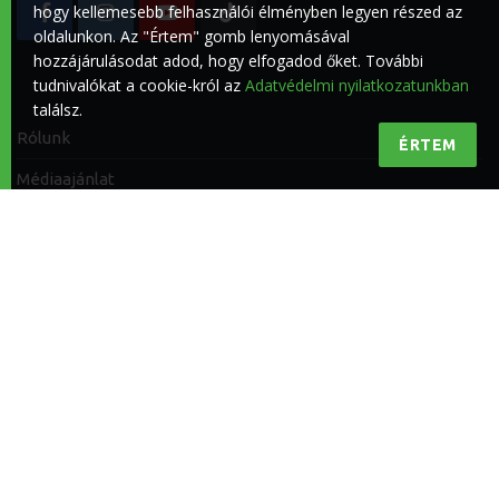
hogy kellemesebb felhasználói élményben legyen részed az
oldalunkon. Az "Értem" gomb lenyomásával
hozzájárulásodat adod, hogy elfogadod őket. További
tudnivalókat a cookie-król az
Adatvédelmi nyilatkozatunkban
találsz.
Rólunk
ÉRTEM
Médiaajánlat
Impresszum
Kapcsolat
Adatvédelmi nyilatkozat
Felhasználási feltételek
© 2026
Riderline Kft.
|
Az oldalt a
Topweb
fejleszti.