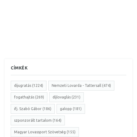
CÍMKÉK
díjugratás (1224)
Nemzeti Lovarda - Tattersall (474)
fogathajtás (269)
díjlovaglás (231)
ifj. Szabó Gábor (186)
galopp (181)
szponzorált tartalom (164)
Magyar Lovassport Szövetség (155)