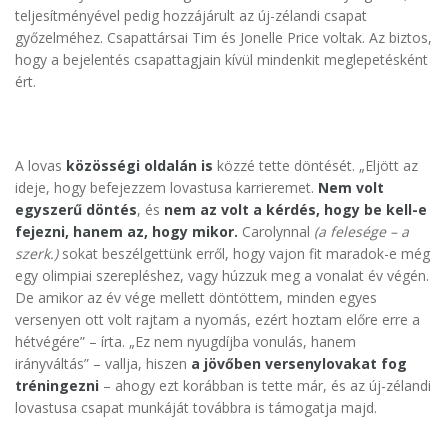
teljesítményével pedig hozzájárult az új-zélandi csapat
győzelméhez. Csapattársai Tim és Jonelle Price voltak. Az biztos,
hogy a bejelentés csapattagjain kívül mindenkit meglepetésként
ért.
A lovas
közösségi oldalán is
közzé tette döntését. „Eljött az
ideje, hogy befejezzem lovastusa karrieremet.
Nem volt
egyszerű döntés
, és
nem az volt a kérdés, hogy be kell-e
fejezni, hanem az, hogy mikor.
Carolynnal
(a felesége – a
szerk.)
sokat beszélgettünk erről, hogy vajon fit maradok-e még
egy olimpiai szerepléshez, vagy húzzuk meg a vonalat év végén.
De amikor az év vége mellett döntöttem, minden egyes
versenyen ott volt rajtam a nyomás, ezért hoztam előre erre a
hétvégére” – írta. „Ez nem nyugdíjba vonulás, hanem
irányváltás” – vallja, hiszen
a jövőben versenylovakat fog
tréningezni
– ahogy ezt korábban is tette már, és az új-zélandi
lovastusa csapat munkáját továbbra is támogatja majd.