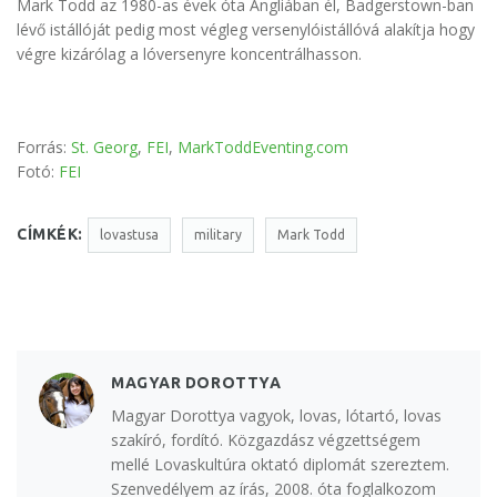
Mark Todd az 1980-as évek óta Angliában él, Badgerstown-ban
lévő istállóját pedig most végleg versenylóistállóvá alakítja hogy
végre kizárólag a lóversenyre koncentrálhasson.
Forrás:
St. Georg
,
FEI
,
MarkToddEventing.com
Fotó:
FEI
CÍMKÉK:
lovastusa
military
Mark Todd
MAGYAR DOROTTYA
Magyar Dorottya vagyok, lovas, lótartó, lovas
szakíró, fordító. Közgazdász végzettségem
mellé Lovaskultúra oktató diplomát szereztem.
Szenvedélyem az írás, 2008. óta foglalkozom