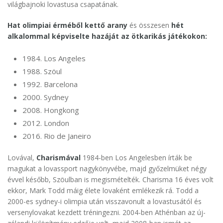
világbajnoki lovastusa csapatának.
Hat olimpiai érméből kettő arany
és összesen
hét
alkalommal képviselte hazáját az ötkarikás játékokon:
1984. Los Angeles
1988. Szöul
1992. Barcelona
2000. Sydney
2008. Hongkong
2012. London
2016. Rio de Janeiro
Lovával,
Charismával
1984-ben Los Angelesben írták be
magukat a lovassport nagykönyvébe, majd győzelmüket négy
évvel később, Szöulban is megismételték. Charisma 16 éves volt
ekkor, Mark Todd máig élete lovaként emlékezik rá. Todd a
2000-es sydney-i olimpia után visszavonult a lovastusától és
versenylovakat kezdett tréningezni. 2004-ben Athénban az új-