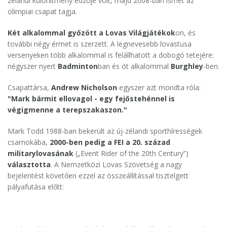
zélandi különítmény edzője volt, majd 2008-ban ismét az
olimpiai csapat tagja.
Két alkalommal győzött a Lovas Világjátékok
on, és
további négy érmet is szerzett. A legnevesebb lovastusa
versenyeken több alkalommal is felállhatott a dobogó tetejére:
négyszer nyert
Badminton
ban és öt alkalommal
Burghley
-ben.
Csapattársa,
Andrew Nicholson
egyszer azt mondta róla:
"Mark bármit ellovagol - egy fejőstehénnel is
végigmenne a terepszakaszon."
Mark Todd 1988-ban bekerült az új-zélandi sporthírességek
csarnokába,
2000-ben pedig a FEI a 20. század
militarylovasána
k
(„Event Rider of the 20th Century”)
választotta
. A Nemzetközi Lovas Szövetség a nagy
bejelentést követően ezzel az összeállítással tisztelgett
pályafutása előtt: