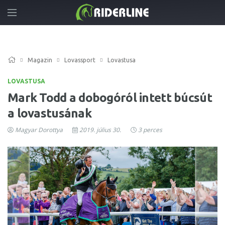
Magazin
Lovassport
Lovastusa
LOVASTUSA
Mark Todd a dobogóról intett búcsút
a lovastusának
Magyar Dorottya
2019. július 30.
3 perces