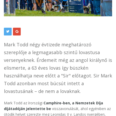
Mark Todd négy évtizede meghatározó
szereplője a legmagasabb szintű lovastusa
versenyeknek. Érdemeit még az angol királynő is
elismerte, a 63 éves lovas így büszkén
használhatja neve előtt a "Sir" előtagot. Sir Mark
Todd azonban most búcsút intett a
lovastusának – de nem a lovaknak.
Mark Todd az írországi
Camphire-ben, a Nemzetek Díja
díjátadóján jelentette be
visszavonulását, ahol egyéniben az
ötödik helyet szerezte meg Leonidas II v. Landos nyergében,