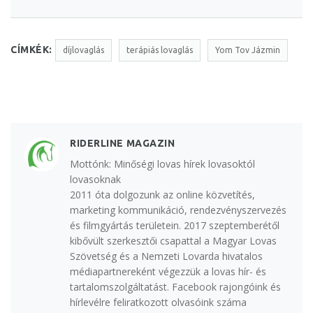
CÍMKÉK:
díjlovaglás
terápiás lovaglás
Yom Tov Jázmin
RIDERLINE MAGAZIN
Mottónk: Minőségi lovas hírek lovasoktól
lovasoknak
2011 óta dolgozunk az online közvetítés,
marketing kommunikáció, rendezvényszervezés
és filmgyártás területein. 2017 szeptemberétől
kibővült szerkesztői csapattal a Magyar Lovas
Szövetség és a Nemzeti Lovarda hivatalos
médiapartnereként végezzük a lovas hír- és
tartalomszolgáltatást. Facebook rajongóink és
hírlevélre feliratkozott olvasóink száma