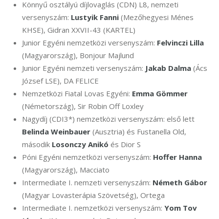
Könnyű osztályú díjlovaglás (CDN) L8, nemzeti
versenyszám:
Lustyik Fanni
(Mezőhegyesi Ménes
KHSE), Gidran XXVII-43 (KARTEL)
Junior Egyéni nemzetközi versenyszám:
Felvinczi Lilla
(Magyarország), Bonjour Majlund
Junior Egyéni nemzeti versenyszám:
Jakab Dalma
(Ács
József LSE), DA FELICE
Nemzetközi Fiatal Lovas Egyéni:
Emma Gömmer
(Németország), Sir Robin Off Loxley
Nagydíj (CDI3*) nemzetközi versenyszám: első lett
Belinda Weinbauer
(Ausztria) és Fustanella Old,
második
Losonczy Anikó
és Dior S
Póni Egyéni nemzetközi versenyszám:
Hoffer Hanna
(Magyarország), Macciato
Intermediate I. nemzeti versenyszám:
Németh Gábor
(Magyar Lovasterápia Szövetség), Ortega
Intermediate I. nemzetközi versenyszám:
Yom Tov