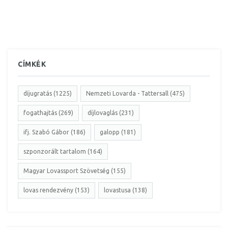
CÍMKÉK
díjugratás (1225)
Nemzeti Lovarda - Tattersall (475)
fogathajtás (269)
díjlovaglás (231)
ifj. Szabó Gábor (186)
galopp (181)
szponzorált tartalom (164)
Magyar Lovassport Szövetség (155)
lovas rendezvény (153)
lovastusa (138)