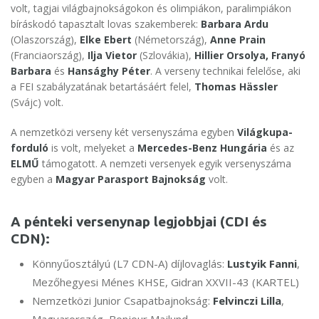
volt, tagjai világbajnokságokon és olimpiákon, paralimpiákon
bíráskodó tapasztalt lovas szakemberek:
Barbara Ardu
(Olaszország),
Elke Ebert
(Németország),
Anne Prain
(Franciaország),
Ilja Vietor
(Szlovákia),
Hillier Orsolya, Franyó
Barbara
és
Hansághy Péter
. A verseny technikai felelőse, aki
a FEI szabályzatának betartásáért felel,
Thomas Hässler
(Svájc) volt.
A nemzetközi verseny két versenyszáma egyben
Világkupa-
forduló
is volt, melyeket a
Mercedes-Benz Hungária
és az
ELMŰ
támogatott. A nemzeti versenyek egyik versenyszáma
egyben a
Magyar Parasport Bajnokság
volt.
A pénteki versenynap legjobbjai (CDI és
CDN):
Könnyűosztályú (L7 CDN-A) díjlovaglás:
Lustyik Fanni
,
Mezőhegyesi Ménes KHSE, Gidran XXVII-43 (KARTEL)
Nemzetközi Junior Csapatbajnokság:
Felvinczi Lilla
,