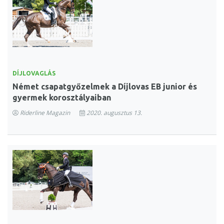
DÍJLOVAGLÁS
Német csapatgyőzelmek a Díjlovas EB junior és
gyermek korosztályaiban
Riderline Magazin
2020. augusztus 13.