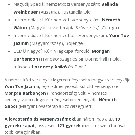
Nagydíj Speciál nemzetközi versenyszám:
Belinda
Weinbauer
(Ausztria), Fustanella Old
Intermediate I Kűr nemzeti versenyszám:
Németh
Gábor
(Magyar Lovasterápia Szövetség), Ortega n
Intermediate I Kűr nemzetközi versenyszám:
Yom Tov
Jázmin
(Magyarország), Bojengel
ELMŰ Nagydíj Kűr, Világkupa-forduló:
Morgan
Barbancon
(Franciaország) és Sir Donnerhall II Old,
második
Losonczy Anikó
és Dior S
A nemzetközi versenyek legeredményesebb magyar versenyzője
Yom Tov Jázmin
, legeredményesebb külföldi versenyzője
Morgan Barbançon
(Franciaország) volt. A nemzeti
versenyszámok legeredményesebb versenyzője
Németh
Gábor
(Magyar Lovasterápia Szövetség) lett.
A lovasterápiás versenyszámok
ban három nap alatt
19
gyerekcsapat
, összesen
121 gyerek
mérte össze a tudását
több kategóriában.