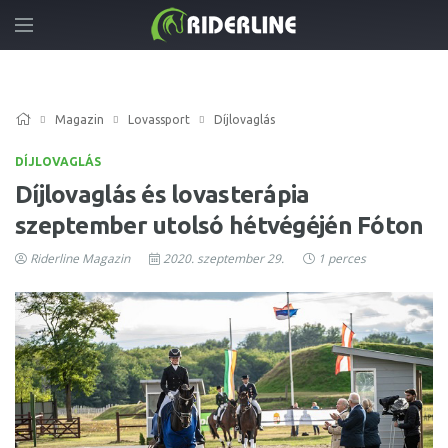
Magazin
Lovassport
Díjlovaglás
DÍJLOVAGLÁS
Díjlovaglás és lovasterápia
szeptember utolsó hétvégéjén Fóton
Riderline Magazin
2020. szeptember 29.
1 perces