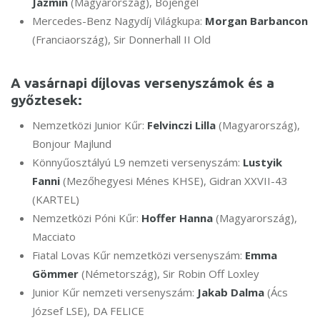
Jázmin
(Magyarország), Bojengel
Mercedes-Benz Nagydíj Világkupa:
Morgan Barbancon
(Franciaország), Sir Donnerhall II Old
A vasárnapi díjlovas versenyszámok és a
győztesek:
Nemzetközi Junior Kűr:
Felvinczi Lilla
(Magyarország),
Bonjour Majlund
Könnyűosztályú L9 nemzeti versenyszám:
Lustyik
Fanni
(Mezőhegyesi Ménes KHSE), Gidran XXVII-43
(KARTEL)
Nemzetközi Póni Kűr:
Hoffer Hanna
(Magyarország),
Macciato
Fiatal Lovas Kűr nemzetközi versenyszám:
Emma
Gömmer
(Németország), Sir Robin Off Loxley
Junior Kűr nemzeti versenyszám:
Jakab Dalma
(Ács
József LSE), DA FELICE