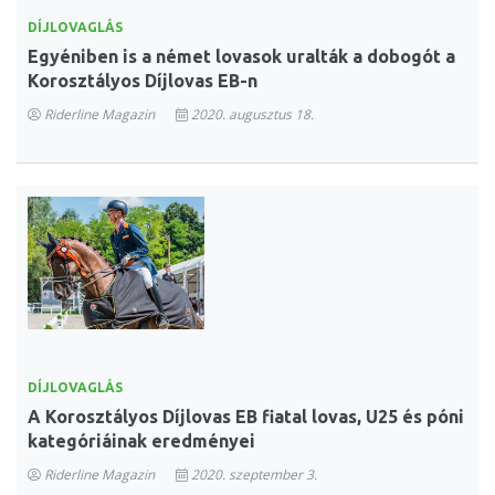
DÍJLOVAGLÁS
Egyéniben is a német lovasok uralták a dobogót a
Korosztályos Díjlovas EB-n
Riderline Magazin
2020. augusztus 18.
DÍJLOVAGLÁS
A Korosztályos Díjlovas EB fiatal lovas, U25 és póni
kategóriáinak eredményei
Riderline Magazin
2020. szeptember 3.