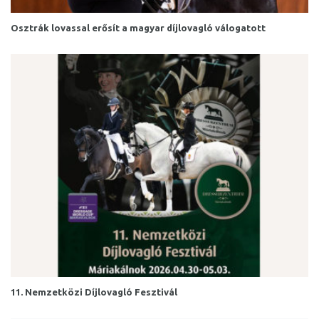
Osztrák lovassal erősít a magyar díjlovagló válogatott
11. Nemzetközi Díjlovagló Fesztivál