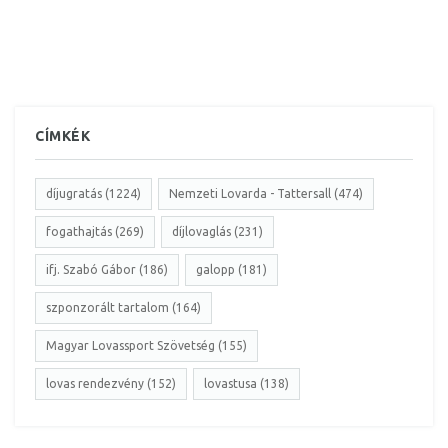
CÍMKÉK
díjugratás (1224)
Nemzeti Lovarda - Tattersall (474)
fogathajtás (269)
díjlovaglás (231)
ifj. Szabó Gábor (186)
galopp (181)
szponzorált tartalom (164)
Magyar Lovassport Szövetség (155)
lovas rendezvény (152)
lovastusa (138)