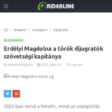
Magazin
Lovassport
Díjugratás
DÍJUGRATÁS
Erdélyi Magdolna a török díjugratók
szövetségi kapitánya
Riderline Magazin
2023. július 10.
1 perces
2023-ban mind a felnőtt, mind az utánpótlás