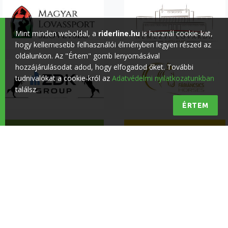
Mint minden weboldal, a
riderline.hu
is használ cookie-kat,
hogy kellemesebb felhasználói élményben legyen részed az
oldalunkon. Az "Értem" gomb lenyomásával
hozzájárulásodat adod, hogy elfogadod őket. További
tudnivalókat a cookie-król az
Adatvédelmi nyilatkozatunkban
találsz.
ÉRTEM