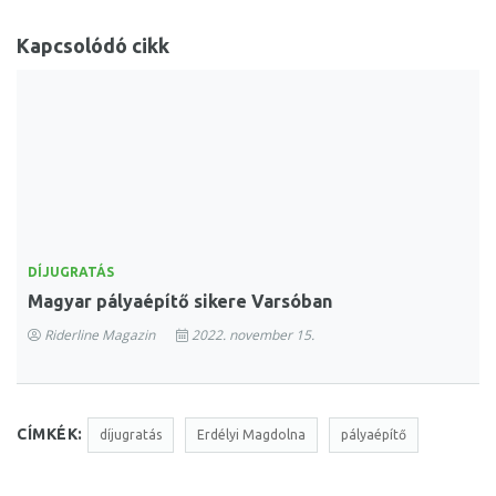
Kapcsolódó cikk
DÍJUGRATÁS
Magyar pályaépítő sikere Varsóban
Riderline Magazin
2022. november 15.
CÍMKÉK:
díjugratás
Erdélyi Magdolna
pályaépítő