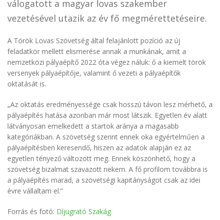
válogatott a magyar lovas szakember
vezetésével utazik az év fő megmérettetéseire.
A Török Lovas Szövetség által felajánlott pozíció az új
feladatkör mellett elismerése annak a munkának, amit a
nemzetközi pályaépítő 2022 óta végez náluk: ő a kiemelt török
versenyek pályaépítője, valamint ő vezeti a pályaépítők
oktatását is.
„Az oktatás eredményessége csak hosszú távon lesz mérhető, a
pályaépítés hatása azonban már most látszik. Egyetlen év alatt
látványosan emelkedett a startok aránya a magasabb
kategóriákban. A szövetség szerint ennek oka egyértelműen a
pályaépítésben keresendő, hiszen az adatok alapján ez az
egyetlen tényező változott meg. Ennek köszönhető, hogy a
szövetség bizalmat szavazott nekem. A fő profilom továbbra is
a pályaépítés marad, a szövetségi kapitányságot csak az idei
évre vállaltam el.”
Forrás és fotó:
Díjugrató Szakág