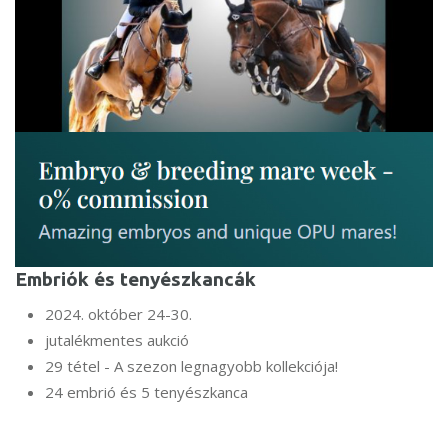
Embriók és tenyészkancák
2024. október 24-30.
jutalékmentes aukció
29 tétel - A szezon legnagyobb kollekciója!
24 embrió és 5 tenyészkanca