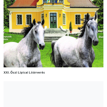
XXI. Őszi Lipicai Lóárverés