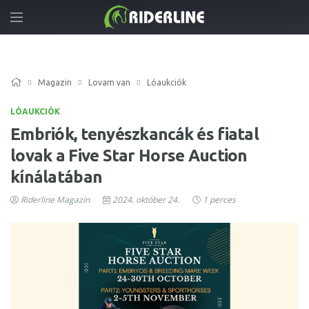
Magazin
Lovam van
Lóaukciók
LÓAUKCIÓK
Embriók, tenyészkancák és fiatal
lovak a Five Star Horse Auction
kínálatában
Riderline Magazin
2024. október 24.
1 perces