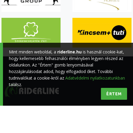
Mint minden weboldal, a
riderline.hu
is használ cookie-kat,
hogy kellemesebb felhasználói élményben legyen részed az
oldalunkon. Az "Értem" gomb lenyomásával
hozzájárulásodat adod, hogy elfogadod őket. További
tudnivalókat a cookie-król az
Adatvédelmi nyilatkozatunkban
találsz.
ÉRTEM
Minőségi lovas hírek a lovasokért