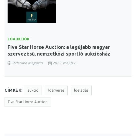
LÓAUKCIÓK
Five Star Horse Auction: a legújabb magyar
szervezésű, nemzetközi sportló aukciósház
Riderline Magazin
2022. május 6.
CÍMKÉK:
aukció
lóárverés
lóeladás
Five Star Horse Auction