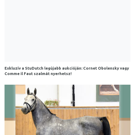
Exkluzív a StuDutch legújabb aukcióján: Cornet Obolensky vagy
Comme il Faut szalmát nyerhetsz!