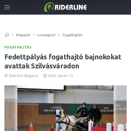
Magazin
Lovassport
Fogathajtás
FOGATHAJTÁS
Fedettpályás fogathajtó bajnokokat
avattak Szilvásváradon
Riderline Magazin
2026. április 13.