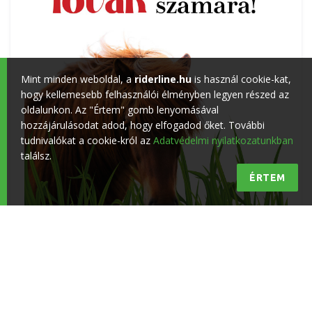
Mint minden weboldal, a
riderline.hu
is használ cookie-kat,
hogy kellemesebb felhasználói élményben legyen részed az
oldalunkon. Az "Értem" gomb lenyomásával
hozzájárulásodat adod, hogy elfogadod őket. További
tudnivalókat a cookie-król az
Adatvédelmi nyilatkozatunkban
találsz.
ÉRTEM