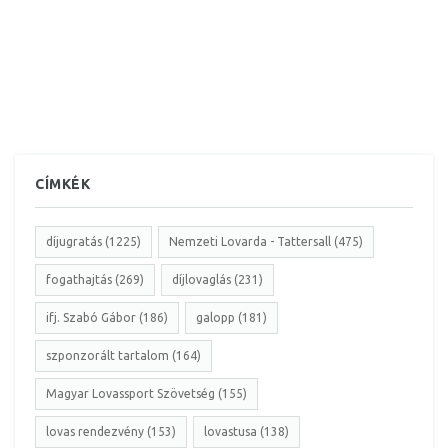
CÍMKÉK
díjugratás (1225)
Nemzeti Lovarda - Tattersall (475)
fogathajtás (269)
díjlovaglás (231)
ifj. Szabó Gábor (186)
galopp (181)
szponzorált tartalom (164)
Magyar Lovassport Szövetség (155)
lovas rendezvény (153)
lovastusa (138)