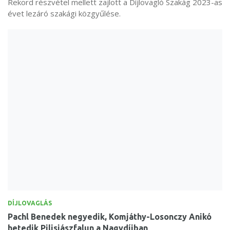
Rekord részvétel mellett zajlott a Díjlovagló Szakág 2023-as
évet lezáró szakági közgyűlése.
DÍJLOVAGLÁS
Pachl Benedek negyedik, Komjáthy-Losonczy Anikó
hetedik Pilisjászfalun a Nagydíjban