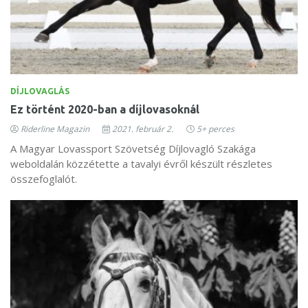
DÍJLOVAGLÁS
Ez történt 2020-ban a díjlovasoknál
Riderline Magazin
2021. február 2.
5+ perces
A Magyar Lovassport Szövetség Díjlovagló Szakága
weboldalán közzétette a tavalyi évről készült részletes
összefoglalót.