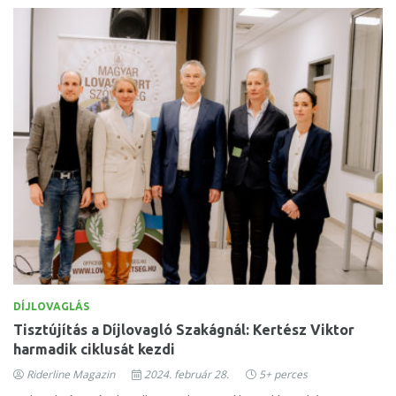
DÍJLOVAGLÁS
Tisztújítás a Díjlovagló Szakágnál: Kertész Viktor
harmadik ciklusát kezdi
Riderline Magazin
2024. február 28.
5+ perces