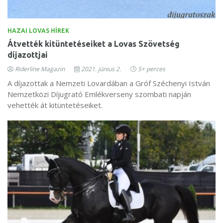
HAZAI LOVAS HÍREK
Átvették kitüntetéseiket a Lovas Szövetség
díjazottjai
Riderline Magazin
2021. június 2.
5+ perces
A díjazottak a Nemzeti Lovardában a Gróf Széchenyi István
Nemzetközi Díjugrató Emlékverseny szombati napján
vehették át kitüntetéseiket.