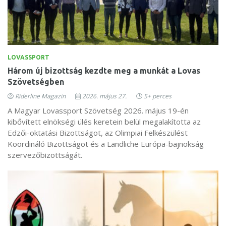
LOVASSPORT
Három új bizottság kezdte meg a munkát a Lovas
Szövetségben
Riderline Magazin
2026. május 27.
5+ perces
A Magyar Lovassport Szövetség 2026. május 19-én
kibővített elnökségi ülés keretein belül megalakította az
Edzői-oktatási Bizottságot, az Olimpiai Felkészülést
Koordináló Bizottságot és a Ländliche Európa-bajnokság
szervezőbizottságát.