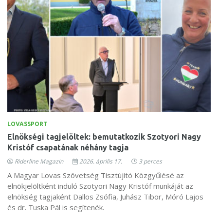
LOVASSPORT
Elnökségi tagjelöltek: bemutatkozik Szotyori Nagy
Kristóf csapatának néhány tagja
Riderline Magazin
2026. április 17.
3 perces
A Magyar Lovas Szövetség Tisztújító Közgyűlésé az
elnökjelöltként induló Szotyori Nagy Kristóf munkáját az
elnökség tagjaként Dallos Zsófia, Juhász Tibor, Móró Lajos
és dr. Tuska Pál is segítenék.