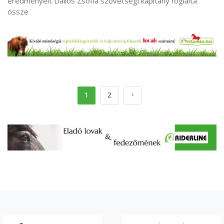
eredményeit Dallos Zsófia szövetségi kapitány foglalta
össze
1
2