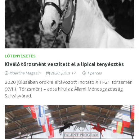
LÓTENYÉSZTÉS
Kiváló törzsmént veszített el a lipicai tenyésztés
Riderline Magazin
2020. július 17.
1 perces
2020 júliusában örökre eltávozott Incitato XIII-21 törzsmén
(XVIII. Törzsmén) – adta hírül az Állami Ménesgazdaság
Szilvásvárad.