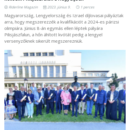
Riderline Magazin
2023. június 9.
1 perces
Magyarország, Lengyelország és Izrael díjlovasai pályáztak
arra, hogy megszerezzék a kvalifikációt a 2024-es párizsi
olimpiára. Június 8-án egymás ellen léptek pályára
Pilisjászfalun, a hőn áhított kvótát pedig a lengyel
versenyzőknek sikerült megszerezniük.