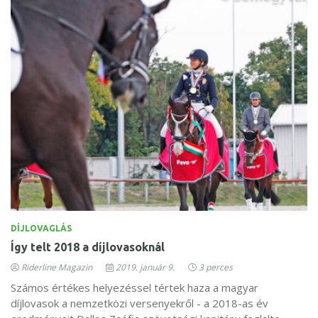
DÍJLOVAGLÁS
Így telt 2018 a díjlovasoknál
Riderline Magazin
2019. január 9.
3 perces
Számos értékes helyezéssel tértek haza a magyar
díjlovasok a nemzetközi versenyekről - a 2018-as év