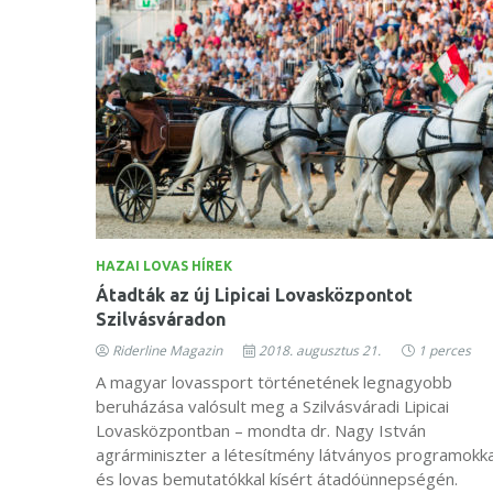
HAZAI LOVAS HÍREK
Átadták az új Lipicai Lovasközpontot
Szilvásváradon
Riderline Magazin
2018. augusztus 21.
1 perces
A magyar lovassport történetének legnagyobb
beruházása valósult meg a Szilvásváradi Lipicai
Lovasközpontban – mondta dr. Nagy István
agrárminiszter a létesítmény látványos programokka
és lovas bemutatókkal kísért átadóünnepségén.