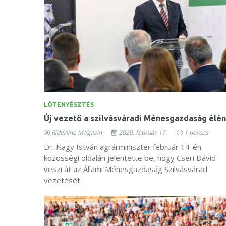
LÓTENYÉSZTÉS
Új vezető a szilvásváradi Ménesgazdaság élén
Riderline Magazin
2020. február 17.
1 perces
Dr. Nagy István agrárminiszter február 14-én
közösségi oldalán jelentette be, hogy Cseri Dávid
veszi át az Állami Ménesgazdaság Szilvásvárad
vezetését.