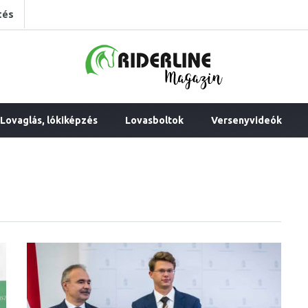
tés
Lovaglás, lókiképzés
Lovasboltok
Versenyvideók