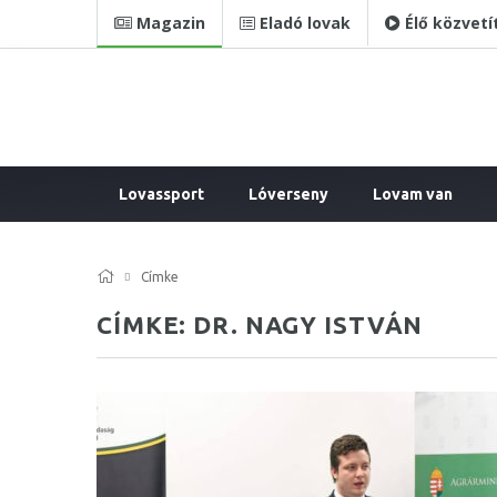
Magazin
Eladó lovak
Élő közvetí
Lovassport
Lóverseny
Lovam van
Címke
CÍMKE: DR. NAGY ISTVÁN