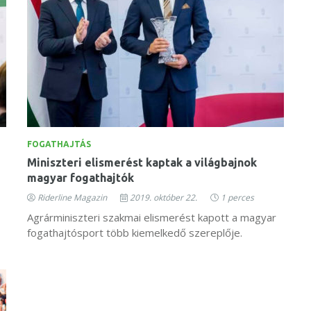
FOGATHAJTÁS
Miniszteri elismerést kaptak a világbajnok
magyar fogathajtók
Riderline Magazin
2019. október 22.
1 perces
Agrárminiszteri szakmai elismerést kapott a magyar
fogathajtósport több kiemelkedő szereplője.