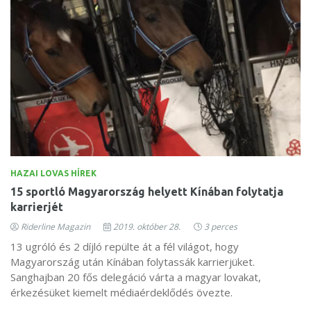
HAZAI LOVAS HÍREK
15 sportló Magyarország helyett Kínában folytatja
karrierjét
Riderline Magazin
2019. október 28.
3 perces
13 ugróló és 2 díjló repülte át a fél világot, hogy
Magyarország után Kínában folytassák karrierjüket.
Sanghajban 20 fős delegáció várta a magyar lovakat,
érkezésüket kiemelt médiaérdeklődés övezte.