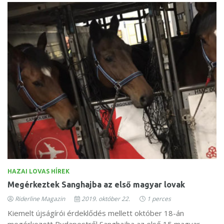
HAZAI LOVAS HÍREK
Megérkeztek Sanghajba az első magyar lovak
Riderline Magazin
2019. október 22.
1 perces
Kiemelt újságírói érdeklődés mellett október 18-án
megérkezett Budapestről Sanghajba az első 15 magyar