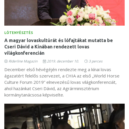
LÓTENYÉSZTÉS
A magyar lovaskultúrát és lófajtákat mutatta be
Cseri Dávid a Kínában rendezett lovas
világkonferencián
Riderline Magazin
2019. december 10.
3 perces
December első hévégéjén rendezte meg a kínai lovas
ágazatért felelős szervezet, a CHIA az első „World Horse
Culture Forum 2019” elnevezésű lovas világkonferenciát,
ahol hazánkat Cseri Dávid, az Agrárminisztérium
kormánytanácsosa képviselte.