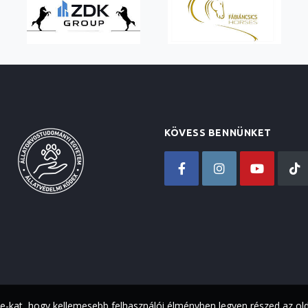
KÖVESS BENNÜNKET
ie-kat, hogy kellemesebb felhasználói élményben legyen részed az ol