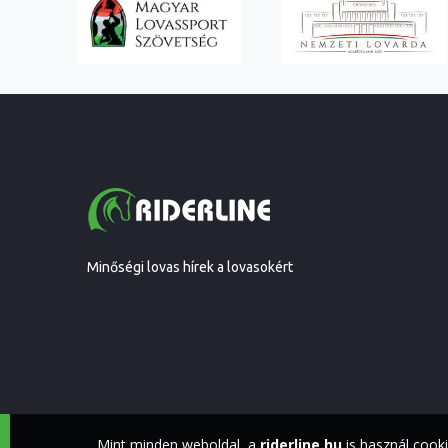
Minőségi lovas hírek a lovasokért
Mint minden weboldal, a
riderline.hu
is használ cook