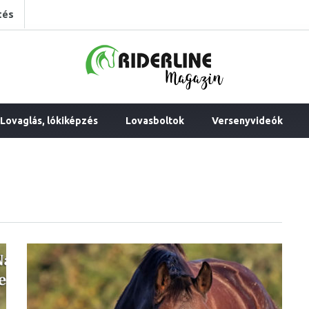
tés
Lovaglás, lókiképzés
Lovasboltok
Versenyvideók