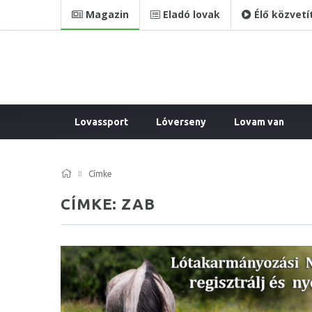
Magazin
Eladó lovak
Élő közvetí
Lovassport
Lóverseny
Lovam van
Címke
CÍMKE: ZAB