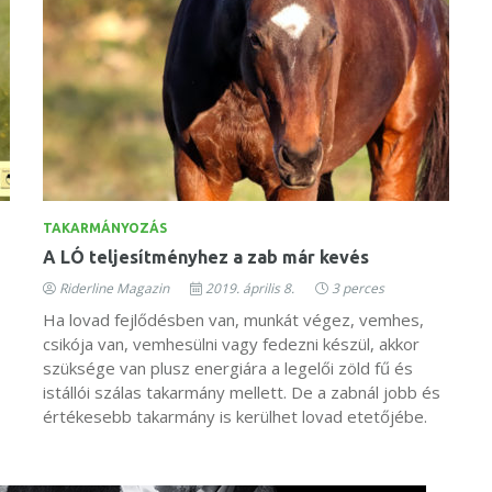
TAKARMÁNYOZÁS
A LÓ teljesítményhez a zab már kevés
Riderline Magazin
2019. április 8.
3 perces
Ha lovad fejlődésben van, munkát végez, vemhes,
csikója van, vemhesülni vagy fedezni készül, akkor
szüksége van plusz energiára a legelői zöld fű és
istállói szálas takarmány mellett. De a zabnál jobb és
értékesebb takarmány is kerülhet lovad etetőjébe.