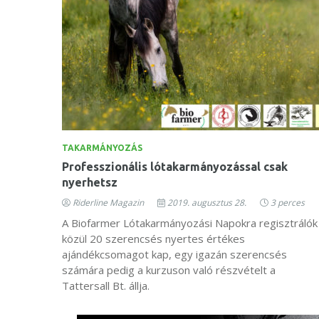
TAKARMÁNYOZÁS
Professzionális lótakarmányozással csak
nyerhetsz
Riderline Magazin
2019. augusztus 28.
3 perces
A Biofarmer Lótakarmányozási Napokra regisztrálók
közül 20 szerencsés nyertes értékes
ajándékcsomagot kap, egy igazán szerencsés
számára pedig a kurzuson való részvételt a
Tattersall Bt. állja.