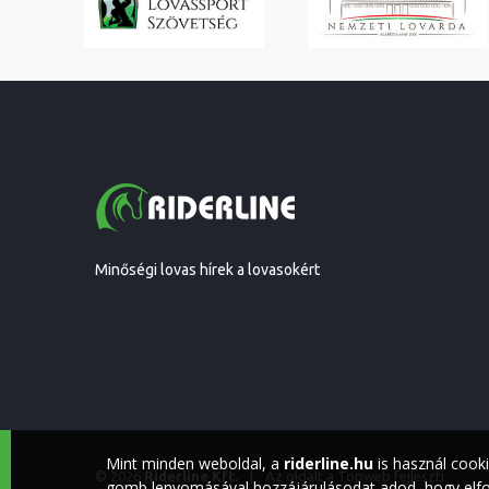
Minőségi lovas hírek a lovasokért
Mint minden weboldal, a
riderline.hu
is használ cook
© 2026
Riderline Kft.
|
Az oldalt a
Topweb
fejleszti.
gomb lenyomásával hozzájárulásodat adod, hogy elfog