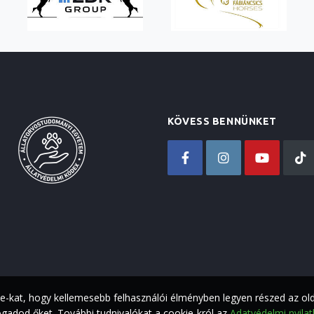
KÖVESS BENNÜNKET
ie-kat, hogy kellemesebb felhasználói élményben legyen részed az ol
adod őket. További tudnivalókat a cookie-król az
Adatvédelmi nyila