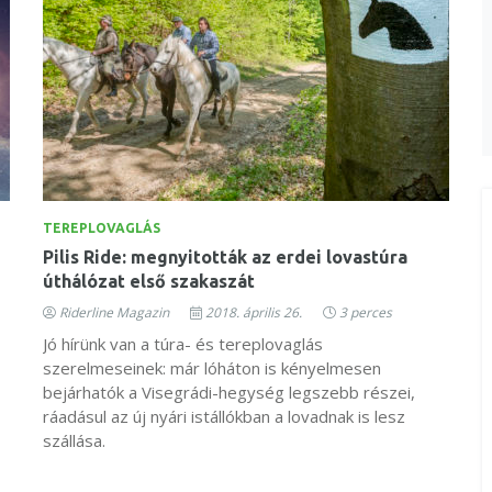
TEREPLOVAGLÁS
Pilis Ride: megnyitották az erdei lovastúra
úthálózat első szakaszát
Riderline Magazin
2018. április 26.
3 perces
Jó hírünk van a túra- és tereplovaglás
szerelmeseinek: már lóháton is kényelmesen
bejárhatók a Visegrádi-hegység legszebb részei,
ráadásul az új nyári istállókban a lovadnak is lesz
szállása.