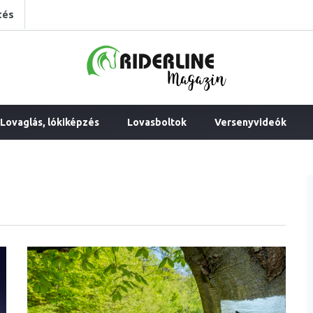
tés
Lovaglás, lókiképzés
Lovasboltok
Versenyvideók