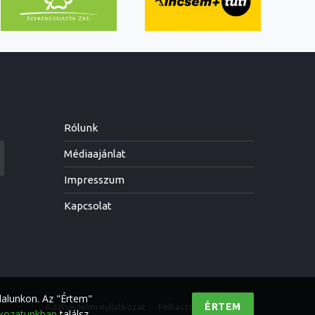
Rólunk
Médiaajánlat
Impresszum
Kapcsolat
dalunkon. Az "Értem"
ÉRTEM
Adatvédelmi nyilatkozat
Felhasználási feltételek
tkozatunkban
találsz.