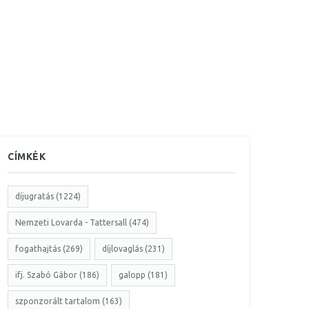
CÍMKÉK
díjugratás (1224)
Nemzeti Lovarda - Tattersall (474)
fogathajtás (269)
díjlovaglás (231)
ifj. Szabó Gábor (186)
galopp (181)
szponzorált tartalom (163)