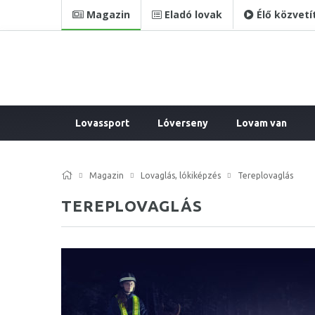
Magazin
Eladó lovak
Élő közvetí
Lovassport
Lóverseny
Lovam van
Magazin
Lovaglás, lókiképzés
Tereplovaglás
TEREPLOVAGLÁS