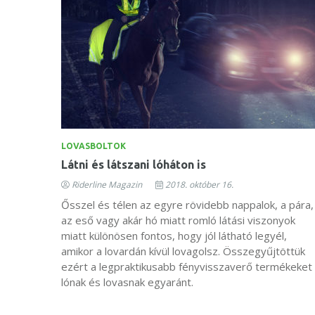
LOVASBOLTOK
Látni és látszani lóháton is
Riderline Magazin
2018. október 16.
Ősszel és télen az egyre rövidebb nappalok, a pára,
az eső vagy akár hó miatt romló látási viszonyok
miatt különösen fontos, hogy jól látható legyél,
amikor a lovardán kívül lovagolsz. Összegyűjtöttük
ezért a legpraktikusabb fényvisszaverő termékeket
lónak és lovasnak egyaránt.