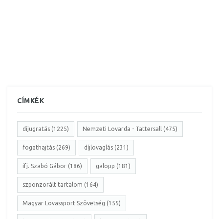
CÍMKÉK
díjugratás (1225)
Nemzeti Lovarda - Tattersall (475)
fogathajtás (269)
díjlovaglás (231)
ifj. Szabó Gábor (186)
galopp (181)
szponzorált tartalom (164)
Magyar Lovassport Szövetség (155)