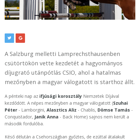
A Salzburg melletti Lamprechsthausenben
csütörtökön vette kezdetét a hagyományos
díjugrató utánpótlás CSIO, ahol a hatalmas
mezőnyben a magyar válogatott is starthoz állt.
A pénteki nap az
ifjúsági korosztály
Nemzetek Díjával
kezdődött. A népes mezőnyben a magyar válogatott (
Szuhai
Péter
- Lamborgini,
Alasztics Aliz
- Chablis,
Dömse Tamás
-
Conquistador,
Janik Anna
- Back Home) sajnos nem került a
második fordulóba.
Késő délután a Csehországban győztes, de ezúttal átalakult