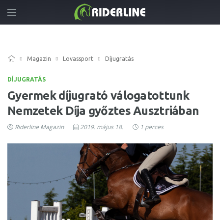
Magazin
Lovassport
Díjugratás
DÍJUGRATÁS
Gyermek díjugrató válogatottunk
Nemzetek Díja győztes Ausztriában
Riderline Magazin
2019. május 18.
1 perces