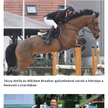
Técsy Attila és Nikidam Breaker győzelmével zárult a hétvége a
Nemzeti Lovardában