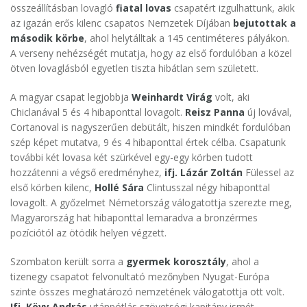
összeállításban lovagló
fiatal lovas
csapatért izgulhattunk, akik
az igazán erős kilenc csapatos Nemzetek Díjában
bejutottak a
második körbe
, ahol helytálltak a 145 centiméteres pályákon.
A verseny nehézségét mutatja, hogy az első fordulóban a közel
ötven lovaglásból egyetlen tiszta hibátlan sem született.
A magyar csapat legjobbja
Weinhardt Virág
volt, aki
Chiclanával 5 és 4 hibaponttal lovagolt.
Reisz Panna
új lovával,
Cortanoval is nagyszerűen debütált, hiszen mindkét fordulóban
szép képet mutatva, 9 és 4 hibaponttal értek célba. Csapatunk
további két lovasa két szürkével egy-egy körben tudott
hozzátenni a végső eredményhez,
ifj. Lázár Zoltán
Fülessel az
első körben kilenc,
Hollé Sára
Clintusszal négy hibaponttal
lovagolt. A győzelmet Németország válogatottja szerezte meg,
Magyarország hat hibaponttal lemaradva a bronzérmes
pozíciótól az ötödik helyen végzett.
Szombaton került sorra a
gyermek korosztály
, ahol a
tizenegy csapatot felvonultató mezőnyben Nyugat-Európa
szinte összes meghatározó nemzetének válogatottja ott volt.
Ifj. Kövy András
utánpótlás szövetségi kapitány ismét