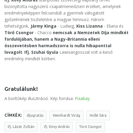
bizonyította nagyszerű csapatmenedzseri érzéket, amelynek
eredményeképpen felcsendült a gyermek válogatott
győzelmének tiszteletére a magyar himnusz. Három
tehetségünk,
Jármy Kinga
- Ludwig,
Kiss Lizanna
- Eliana és
Törő Csongor
- Chacco
nemcsak a Nemzetek Díja mindkét
fordulójában, hanem a Nagy-Britannia elleni
összevetésben harmadszorra is nulla hibaponttal
lovagolt
.
Ifj. Szuhai Gyula
Lawisangosszal volt a kieső
eredmény mindkét körben.
Gratulálunk!
A borítókép illusztráció. Kép forrása:
Pixabay
CÍMKÉK:
díjugratás
Weinhardt Virág
Hollé Sára
ifj. Lázár Zoltán
ifj. Kövy András
Törő Csongor