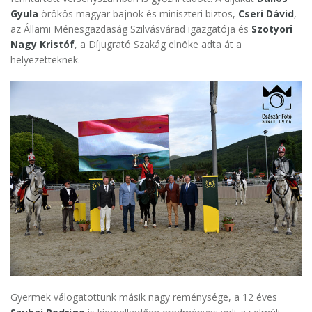
Gyula
örökös magyar bajnok és miniszteri biztos,
Cseri Dávid
,
az Állami Ménesgazdaság Szilvásvárad igazgatója és
Szotyori
Nagy Kristóf
, a Díjugrató Szakág elnöke adta át a
helyezetteknek.
Gyermek válogatottunk másik nagy reménysége, a 12 éves