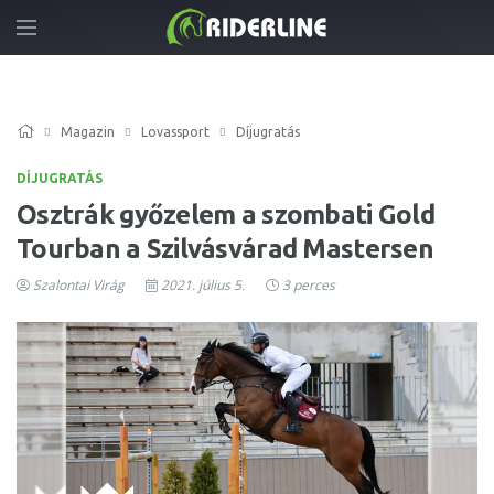
Magazin
Lovassport
Díjugratás
DÍJUGRATÁS
Osztrák győzelem a szombati Gold
Tourban a Szilvásvárad Mastersen
Szalontai Virág
2021. július 5.
3 perces