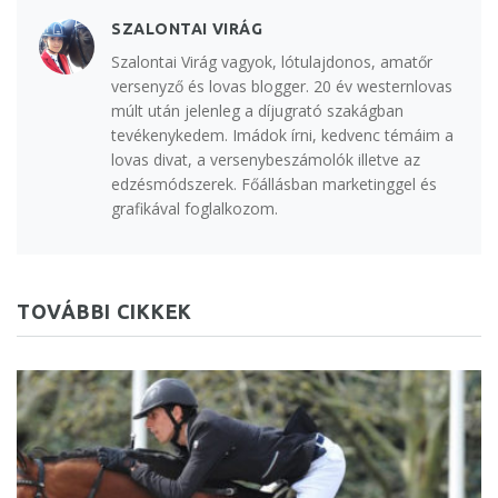
SZALONTAI VIRÁG
Szalontai Virág vagyok, lótulajdonos, amatőr
versenyző és lovas blogger. 20 év westernlovas
múlt után jelenleg a díjugrató szakágban
tevékenykedem. Imádok írni, kedvenc témáim a
lovas divat, a versenybeszámolók illetve az
edzésmódszerek. Főállásban marketinggel és
grafikával foglalkozom.
TOVÁBBI CIKKEK