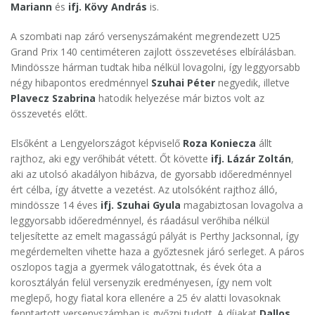
Mariann
és
ifj. Kövy András
is.
A szombati nap záró versenyszámaként megrendezett U25
Grand Prix 140 centiméteren zajlott összevetéses elbírálásban.
Mindössze hárman tudtak hiba nélkül lovagolni, így leggyorsabb
négy hibapontos eredménnyel
Szuhai Péter
negyedik, illetve
Plavecz Szabrina
hatodik helyezése már biztos volt az
összevetés előtt.
Elsőként a Lengyelországot képviselő
Roza Koniecza
állt
rajthoz, aki egy verőhibát vétett. Őt követte
ifj. Lázár Zoltán
,
aki az utolsó akadályon hibázva, de gyorsabb időeredménnyel
ért célba, így átvette a vezetést. Az utolsóként rajthoz álló,
mindössze 14 éves
ifj. Szuhai Gyula
magabiztosan lovagolva a
leggyorsabb időeredménnyel, és ráadásul verőhiba nélkül
teljesítette az emelt magasságú pályát is Perthy Jacksonnal, így
megérdemelten vihette haza a győztesnek járó serleget. A páros
oszlopos tagja a gyermek válogatottnak, és évek óta a
korosztályán felül versenyzik eredményesen, így nem volt
meglepő, hogy fiatal kora ellenére a 25 év alatti lovasoknak
fenntartott versenyszámban is győzni tudott. A díjakat
Dallos