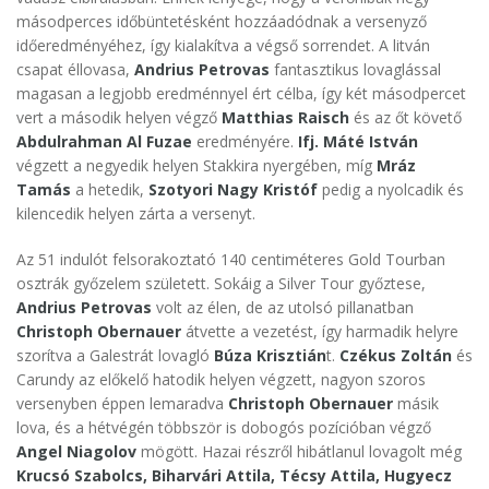
másodperces időbüntetésként hozzáadódnak a versenyző
időeredményéhez, így kialakítva a végső sorrendet. A litván
csapat éllovasa,
Andrius Petrovas
fantasztikus lovaglással
magasan a legjobb eredménnyel ért célba, így két másodpercet
vert a második helyen végző
Matthias Raisch
és az őt követő
Abdulrahman Al Fuzae
eredményére.
Ifj. Máté István
végzett a negyedik helyen Stakkira nyergében, míg
Mráz
Tamás
a hetedik,
Szotyori Nagy Kristóf
pedig a nyolcadik és
kilencedik helyen zárta a versenyt.
Az 51 indulót felsorakoztató 140 centiméteres Gold Tourban
osztrák győzelem született. Sokáig a Silver Tour győztese,
Andrius Petrovas
volt az élen, de az utolsó pillanatban
Christoph Obernauer
átvette a vezetést, így harmadik helyre
szorítva a Galestrát lovagló
Búza Krisztián
t.
Czékus Zoltán
és
Carundy az előkelő hatodik helyen végzett, nagyon szoros
versenyben éppen lemaradva
Christoph Obernauer
másik
lova, és a hétvégén többször is dobogós pozícióban végző
Angel Niagolov
mögött. Hazai részről hibátlanul lovagolt még
Krucsó Szabolcs, Biharvári Attila, Técsy Attila, Hugyecz