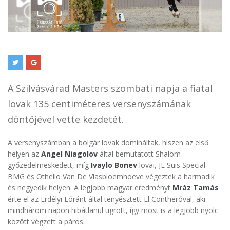
A Szilvásvárad Masters szombati napja a fiatal
lovak 135 centiméteres versenyszámának
döntőjével vette kezdetét.
A versenyszámban a bolgár lovak domináltak, hiszen az első
helyen az
Angel Niagolov
által bemutatott Shalom
győzedelmeskedett, míg
Ivaylo Bonev
lovai, JE Suis Special
BMG és Othello Van De Vlasbloemhoeve végeztek a harmadik
és negyedik helyen. A legjobb magyar eredményt
Mráz Tamás
érte el az Erdélyi Lóránt által tenyésztett El Contheróval, aki
mindhárom napon hibátlanul ugrott, így most is a legjobb nyolc
között végzett a páros.