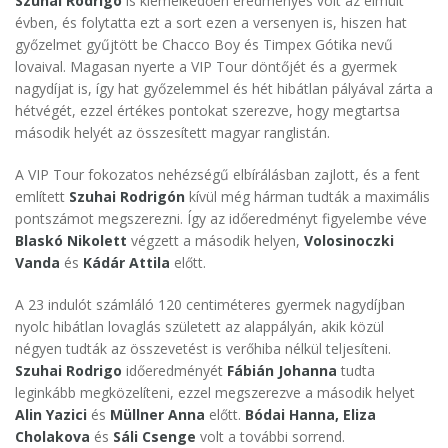
Szuhai Rodrigo
is kiemelkedően eredményes volt az elmúlt
évben, és folytatta ezt a sort ezen a versenyen is, hiszen hat
győzelmet gyűjtött be Chacco Boy és Timpex Gótika nevű
lovaival. Magasan nyerte a VIP Tour döntőjét és a gyermek
nagydíjat is, így hat győzelemmel és hét hibátlan pályával zárta a
hétvégét, ezzel értékes pontokat szerezve, hogy megtartsa
második helyét az összesített magyar ranglistán.
A VIP Tour fokozatos nehézségű elbírálásban zajlott, és a fent
említett
Szuhai Rodrigón
kívül még hárman tudták a maximális
pontszámot megszerezni. Így az időeredményt figyelembe véve
Blaskó Nikolett
végzett a második helyen,
Volosinoczki
Vanda
és
Kádár Attila
előtt.
A 23 indulót számláló 120 centiméteres gyermek nagydíjban
nyolc hibátlan lovaglás született az alappályán, akik közül
négyen tudták az összevetést is verőhiba nélkül teljesíteni.
Szuhai Rodrigo
időeredményét
Fábián Johanna
tudta
leginkább megközelíteni, ezzel megszerezve a második helyet
Alin Yazici
és
Müllner Anna
előtt.
Bódai Hanna, Eliza
Cholakova
és
Sáli Csenge
volt a további sorrend.