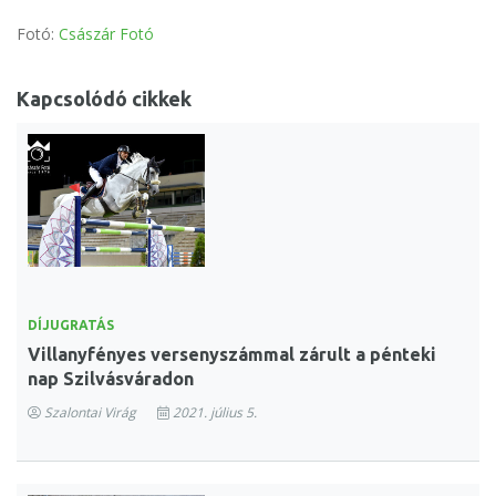
Fotó:
Császár Fotó
Kapcsolódó cikkek
DÍJUGRATÁS
Villanyfényes versenyszámmal zárult a pénteki
nap Szilvásváradon
Szalontai Virág
2021. július 5.