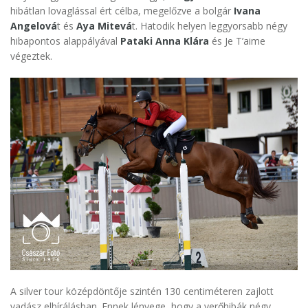
hibátlan lovaglással ért célba, megelőzve a bolgár
Ivana
Angelová
t és
Aya Mitevá
t. Hatodik helyen leggyorsabb négy
hibapontos alappályával
Pataki Anna Klára
és Je T’aime
végeztek.
A silver tour középdöntője szintén 130 centiméteren zajlott
vadász elbírálásban. Ennek lényege, hogy a verőhibák négy