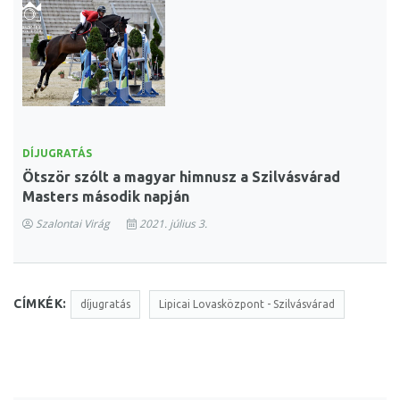
DÍJUGRATÁS
Ötször szólt a magyar himnusz a Szilvásvárad
Masters második napján
Szalontai Virág
2021. július 3.
CÍMKÉK:
díjugratás
Lipicai Lovasközpont - Szilvásvárad