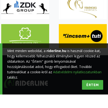
Mint minden weboldal, a
riderline.hu
is használ cookie-kat,
hogy kellemesebb felhasználói élményben legyen részed az
oldalunkon. Az "Értem" gomb lenyomásával
hozzájárulásodat adod, hogy elfogadod őket. További
tudnivalókat a cookie-król az
Adatvédelmi nyilatkozatunkban
találsz.
ÉRTEM
Minőségi lovas hírek a lovasokért