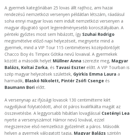
A gyermek kategóriában 25 lovas állt rajthoz, ami hazai
rendezésű nemzetközi versenyen példátlan létszám, ráadásul
soha ennyi magyar lovas nem indult nemzetközi versenyen a
magyar díjugrató sport legeredményesebb korosztályában. A
pénteki győztes most sem hibázott, így
Szuhai Rodrigo
megismételve előző napi helyezéseit, megnyerte mind a
gyermek, mind a VIP Tour 115 centiméteres középdöntőjét
Chacco Boy és Timpex Gótika nevű lovaival. A gyermekek
között a második helyet
Müllner Anna
szerezte meg,
Magyar
Balázs, Koltai Zorka
, és
Tavasi Eszter
előtt. A VIP Tourban is
szép magyar helyezések születtek,
Gyirkis Emma Laura
a
harmadik,
Blaskó Nikolett, Pintér Zsófi Csenge
és
Baumann Bori
előtt.
A versenynap az ifjúsági lovasok 130 centiméterre kiírt
nagydíjával folytatódott, ahol öt páros kvalifikálta magát az
összevetésbe. A leggyorsabb hibátlan lovaglással
Csetényi Lea
nyerte a versenyszámot Hámor nevű lovával, ezzel
megszerezve első nemzetközi győzelmét a páros. Második
helyen a gyermek válogatott tagja,
Magyar Balázs
szintén