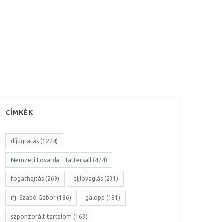
CÍMKÉK
díjugratás (1224)
Nemzeti Lovarda - Tattersall (474)
fogathajtás (269)
díjlovaglás (231)
ifj. Szabó Gábor (186)
galopp (181)
szponzorált tartalom (163)