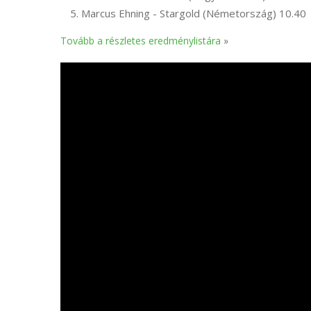
Marcus Ehning - Stargold (Németország) 10.40
Tovább a részletes eredménylistára
»