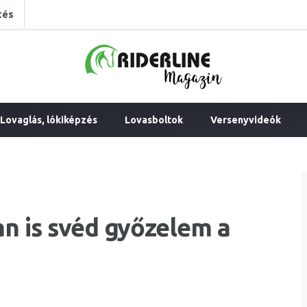
tés
Lovaglás, lókiképzés
Lovasboltok
Versenyvideók
n is svéd győzelem a