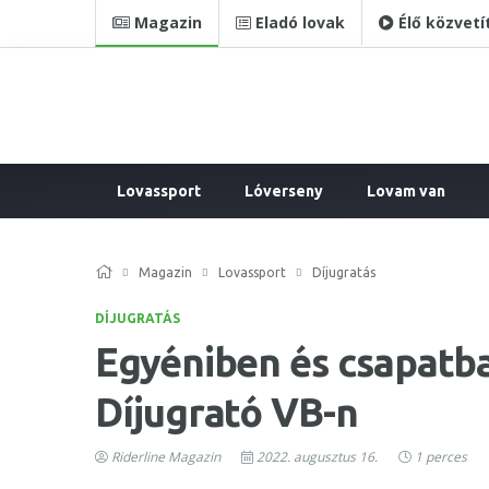
Magazin
Eladó lovak
Élő közvetí
Lovassport
Lóverseny
Lovam van
Magazin
Lovassport
Díjugratás
DÍJUGRATÁS
Egyéniben és csapatba
Díjugrató VB-n
Riderline Magazin
2022. augusztus 16.
1 perces