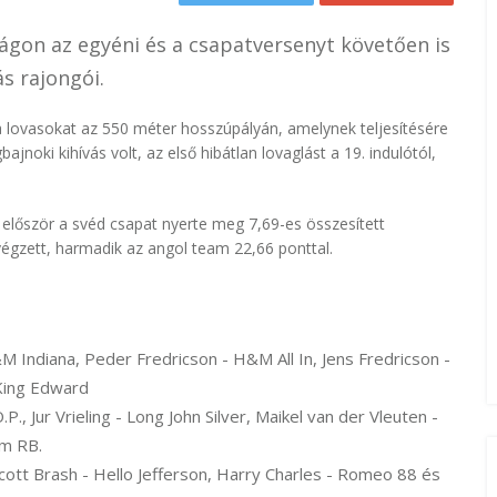
gon az egyéni és a csapatversenyt követően is
s rajongói.
a lovasokat az 550 méter hosszúpályán, amelynek teljesítésére
ajnoki kihívás volt, az első hibátlan lovaglást a 19. indulótól,
először a svéd csapat nyerte meg 7,69-es összesített
égzett, harmadik az angol team 22,66 ponttal.
 Indiana, Peder Fredricson - H&M All In, Jens Fredricson -
King Edward
., Jur Vrieling - Long John Silver, Maikel van der Vleuten -
am RB.
Scott Brash - Hello Jefferson, Harry Charles - Romeo 88 és