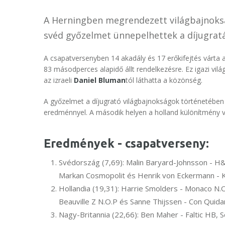
A Herningben megrendezett világbajnoksá
svéd győzelmet ünnepelhettek a díjugratá
A csapatversenyben 14 akadály és 17 erőkifejtés várta 
83 másodperces alapidő állt rendelkezésre. Ez igazi világb
az izraeli
Daniel Bluman
tól láthatta a közönség.
A győzelmet a díjugrató világbajnokságok történetében 
eredménnyel. A második helyen a holland különítmény v
Eredmények - csapatverseny:
Svédország (7,69): Malin Baryard-Johnsson - H&M
Markan Cosmopolit és Henrik von Eckermann - 
Hollandia (19,31): Harrie Smolders - Monaco N.O.P
Beauville Z N.O.P és Sanne Thijssen - Con Quid
Nagy-Britannia (22,66): Ben Maher - Faltic HB, 