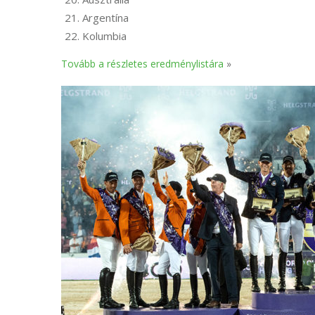
Argentína
Kolumbia
Tovább a részletes eredménylistára
»