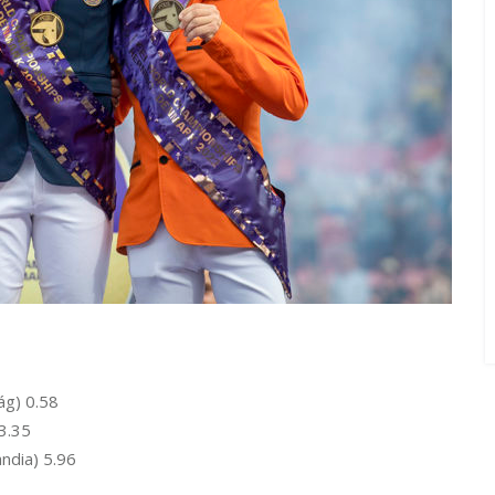
ág) 0.58
3.35
andia) 5.96