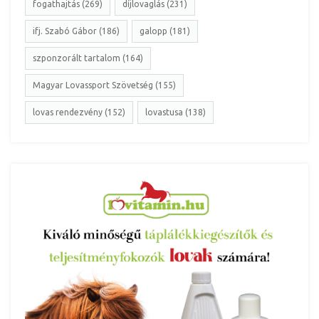
fogathajtás (269)
díjlovaglás (231)
ifj. Szabó Gábor (186)
galopp (181)
szponzorált tartalom (164)
Magyar Lovassport Szövetség (155)
lovas rendezvény (152)
lovastusa (138)