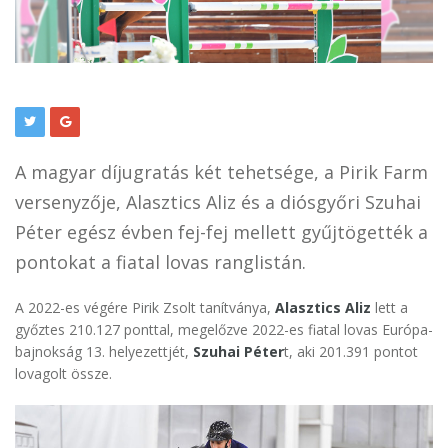
A magyar díjugratás két tehetsége, a Pirik Farm
versenyzője, Alasztics Aliz és a diósgyőri Szuhai
Péter egész évben fej-fej mellett gyűjtögették a
pontokat a fiatal lovas ranglistán.
A 2022-es végére Pirik Zsolt tanítványa,
Alasztics Aliz
lett a
győztes 210.127 ponttal, megelőzve 2022-es fiatal lovas Európa-
bajnokság 13. helyezettjét,
Szuhai Péter
t, aki 201.391 pontot
lovagolt össze.