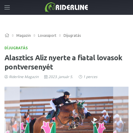
Magazin
Lovassport
Díjugratás
DÍJUGRATÁS
Alasztics Aliz nyerte a fiatal lovasok
pontversenyét
Riderline Magazin
2023. január 5.
1 perces