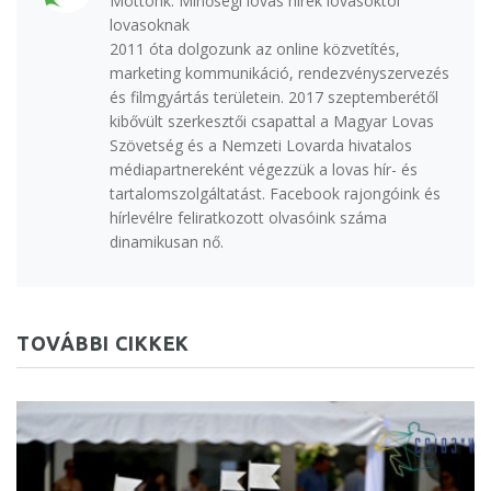
Mottónk: Minőségi lovas hírek lovasoktól
lovasoknak
2011 óta dolgozunk az online közvetítés,
marketing kommunikáció, rendezvényszervezés
és filmgyártás területein. 2017 szeptemberétől
kibővült szerkesztői csapattal a Magyar Lovas
Szövetség és a Nemzeti Lovarda hivatalos
médiapartnereként végezzük a lovas hír- és
tartalomszolgáltatást. Facebook rajongóink és
hírlevélre feliratkozott olvasóink száma
dinamikusan nő.
TOVÁBBI CIKKEK