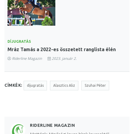
DÍJUGRATÁS
Mráz Tamás a 2022-es összetett ranglista élén
Riderline Magazin
2023. január 2.
CÍMKÉK:
díjugratás
Alasztics Aliz
Szuhai Péter
RIDERLINE MAGAZIN