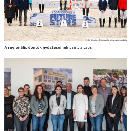
A regionális döntők győzteseinek szólt a taps