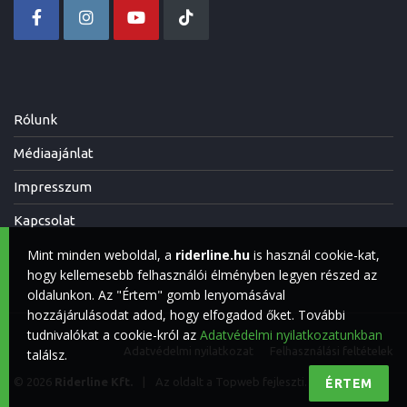
Rólunk
Médiaajánlat
Impresszum
Kapcsolat
Mint minden weboldal, a
riderline.hu
is használ cookie-kat,
hogy kellemesebb felhasználói élményben legyen részed az
oldalunkon. Az "Értem" gomb lenyomásával
hozzájárulásodat adod, hogy elfogadod őket. További
tudnivalókat a cookie-król az
Adatvédelmi nyilatkozatunkban
Adatvédelmi nyilatkozat
Felhasználási feltételek
találsz.
© 2026
Riderline Kft.
|
Az oldalt a
Topweb
fejleszti.
ÉRTEM