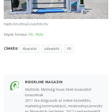
Hajdu Krisztina/Lovasfoto.hu
Képek forrása:
FEI, Flickr
CÍMKÉK:
díjugratás
pályaépítő
FEI
RIDERLINE MAGAZIN
Mottónk: Minőségi lovas hírek lovasoktól
lovasoknak
2011 óta dolgozunk az online közvetítés,
marketing kommunikáció, rendezvényszervezés
és filmgyártás területein. 2017 szeptemberétől