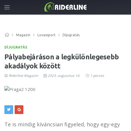
Magazin
Lovassport
Díjugratás
DÍJUGRATÁS
Pályabejáráson a legkülönlegesebb
akadályok között
Riderline Magazin
2023. augusztus 14.
1 perces
Te is mindig kíváncsian figyeled, hogy egy-egy