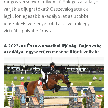
rangos versenyen milyen különleges akadályok
várják a díjugratókat? Összeválogattuk a
legkülönlegesebb akadályokat az utóbbi
időszak FEI versenyeiről. Tarts velünk egy
virtuális pályabejárásra!
A 2023-as Észak-amerikai Ifjúsági Bajnokság
akadályai egyszerűen mesébe illőek voltak: