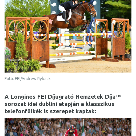
Fotó: FEI/Andrew Ryback
A Longines FEI Díjugrató Nemzetek Díja™
sorozat idei dublini etapján a klasszikus
telefonfülkék is szerepet kaptak: