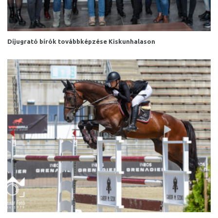
Díjugrató bírók továbbképzése Kiskunhalason