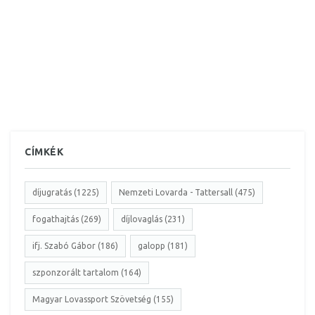
CÍMKÉK
díjugratás (1225)
Nemzeti Lovarda - Tattersall (475)
fogathajtás (269)
díjlovaglás (231)
ifj. Szabó Gábor (186)
galopp (181)
szponzorált tartalom (164)
Magyar Lovassport Szövetség (155)