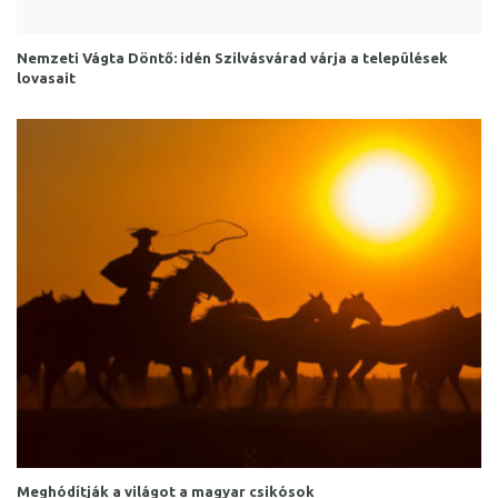
Nemzeti Vágta Döntő: idén Szilvásvárad várja a települések
lovasait
Meghódítják a világot a magyar csikósok