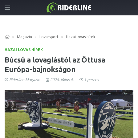
Magazin
Lovassport
Hazai lovas hírek
HAZAI LOVAS HÍREK
Búcsú a lovaglástól az Öttusa
Európa-bajnokságon
Riderline Magazin
2024. július 4.
1 perces