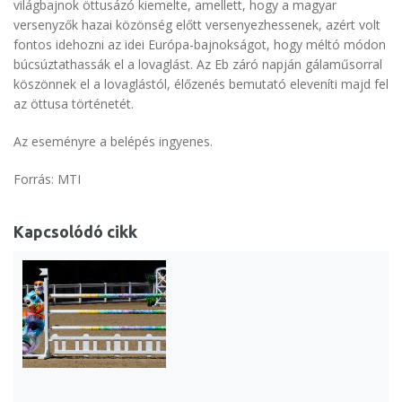
világbajnok öttusázó kiemelte, amellett, hogy a magyar
versenyzők hazai közönség előtt versenyezhessenek, azért volt
fontos idehozni az idei Európa-bajnokságot, hogy méltó módon
búcsúztathassák el a lovaglást. Az Eb záró napján gálaműsorral
köszönnek el a lovaglástól, élőzenés bemutató eleveníti majd fel
az öttusa történetét.
Az eseményre a belépés ingyenes.
Forrás: MTI
Kapcsolódó cikk