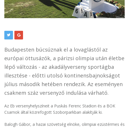
Budapesten búcsúznak el a lovaglástól az
európai öttusázók, a párizsi olimpia után életbe
lépő változás - az akadályverseny sportágba
illesztése - előtti utolsó kontinensbajnokságot
július második hetében rendezik. Az eseményen
csaknem száz versenyző indulása várható.
Az Eb versenyhelyszíneit a Puskás Ferenc Stadion és a BOK
Csarnok által közrefogott Szoborparkban alakítják ki.
Balogh Gábor, a hazai szövetség elnöke, olimpiai ezüstérmes és