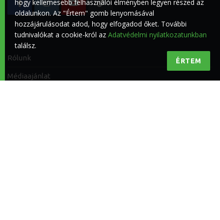
hogy kellemesebb felhasználói élményben legyen részed az
oldalunkon. Az "Értem" gomb lenyomásával
hozzájárulásodat adod, hogy elfogadod őket. További
tudnivalókat a cookie-król az
Adatvédelmi nyilatkozatunkban
találsz.
Rólunk
ÉRTEM
Médiaajánlat
Impresszum
Kapcsolat
Adatvédelmi nyilatkozat
Felhasználási feltételek
© 2026
Riderline Kft.
|
Az oldalt a
Topweb
fejleszti.