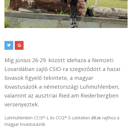
Míg június 26-29. között idehaza a Nemzeti
Lovardában zajló CSIO-ra szegeződött a hazai
lovasok figyelő tekintete, a magyar
lovastusázók a németországi Luhmühlenben,
valamint az ausztriai Ried am Riederbergben
versenyeztek.
Luhmühlenben CCI3*-L és CCI2*-S szinteken álltak rajthoz a
magyar lovastusázók.