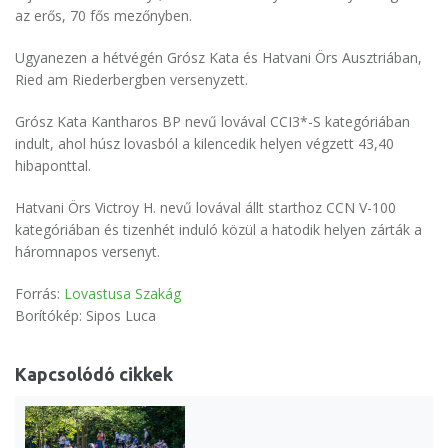
az erős, 70 fős mezőnyben.
Ugyanezen a hétvégén Grósz Kata és Hatvani Örs Ausztriában,
Ried am Riederbergben versenyzett.
Grósz Kata Kantharos BP nevű lovával CCI3*-S kategóriában
indult, ahol húsz lovasból a kilencedik helyen végzett 43,40
hibaponttal.
Hatvani Örs Victroy H. nevű lovával állt starthoz CCN V-100
kategóriában és tizenhét induló közül a hatodik helyen zárták a
háromnapos versenyt.
Forrás:
Lovastusa Szakág
Borítókép: Sipos Luca
Kapcsolódó cikkek