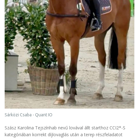
Sárközi Csaba - Quant IO
Szász Karolina Tejszínhab nevű lovával állt starthoz CCI2*-S
kategóriában korrekt díjlovaglás után a terep részfeladatot