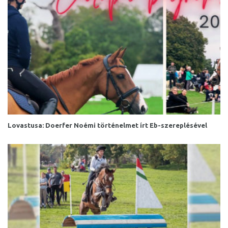
Lovastusa: Doerfer Noémi történelmet írt Eb-szereplésével