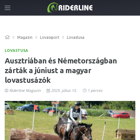
Magazin
Lovassport
Lovastusa
LOVASTUSA
Ausztriában és Németországban
zárták a júniust a magyar
lovastusázók
Riderline Magazin
2025. július 15.
1 perces