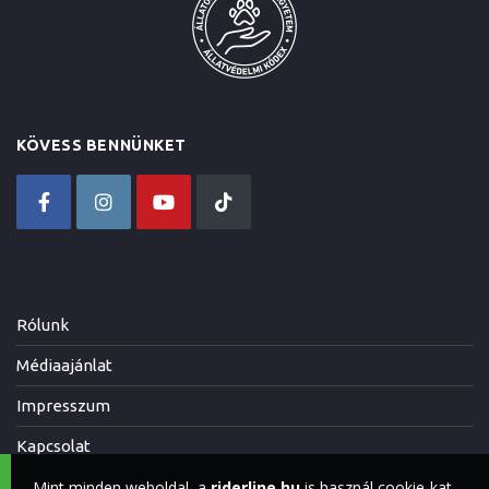
KÖVESS BENNÜNKET
Rólunk
Médiaajánlat
Impresszum
Kapcsolat
Mint minden weboldal, a
riderline.hu
is használ cookie-kat,