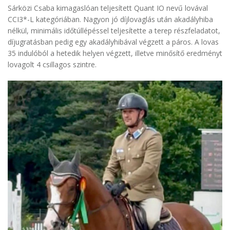
Sárközi Csaba kimagaslóan teljesített Quant IO nevű lovával
CCI3*-L kategóriában. Nagyon jó díjlovaglás után akadályhiba
nélkül, minimális időtúllépéssel teljesítette a terep részfeladatot,
díjugratásban pedig egy akadályhibával végzett a páros. A lovas
35 indulóból a hetedik helyen végzett, illetve minősítő eredményt
lovagolt 4 csillagos szintre.