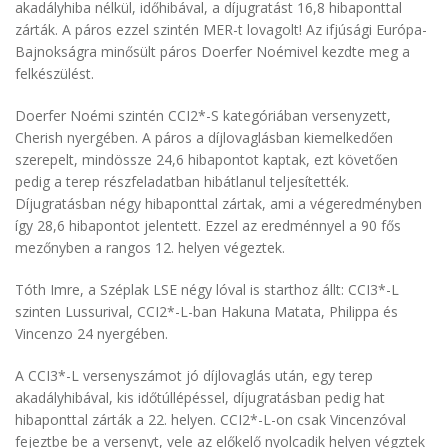
akadályhiba nélkül, időhibával, a díjugratást 16,8 hibaponttal
zárták. A páros ezzel szintén MER-t lovagolt! Az ifjúsági Európa-
Bajnokságra minősült páros Doerfer Noémivel kezdte meg a
felkészülést.
Doerfer Noémi szintén CCI2*-S kategóriában versenyzett,
Cherish nyergében. A páros a díjlovaglásban kiemelkedően
szerepelt, mindössze 24,6 hibapontot kaptak, ezt követően
pedig a terep részfeladatban hibátlanul teljesítették.
Díjugratásban négy hibaponttal zártak, ami a végeredményben
így 28,6 hibapontot jelentett. Ezzel az eredménnyel a 90 fős
mezőnyben a rangos 12. helyen végeztek.
Tóth Imre, a Széplak LSE négy lóval is starthoz állt: CCI3*-L
szinten Lussurival, CCI2*-L-ban Hakuna Matata, Philippa és
Vincenzo 24 nyergében.
A CCI3*-L versenyszámot jó díjlovaglás után, egy terep
akadályhibával, kis időtúllépéssel, díjugratásban pedig hat
hibaponttal zárták a 22. helyen. CCI2*-L-on csak Vincenzóval
fejeztbe be a versenyt, vele az előkelő nyolcadik helyen végztek