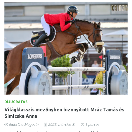
DÍJUGRATÁS
Világklasszis mezőnyben bizonyított Mráz Tamás és
Simicska Anna
Riderline Magazin
2026. március 3.
1 perces