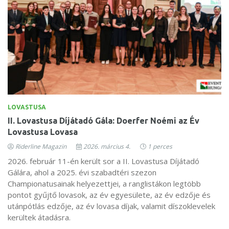
LOVASTUSA
II. Lovastusa Díjátadó Gála: Doerfer Noémi az Év
Lovastusa Lovasa
Riderline Magazin
2026. március 4.
1 perces
2026. február 11-én került sor a II. Lovastusa Díjátadó
Gálára, ahol a 2025. évi szabadtéri szezon
Championatusainak helyezettjei, a ranglistákon legtöbb
pontot gyűjtő lovasok, az év egyesülete, az év edzője és
utánpótlás edzője, az év lovasa díjak, valamit díszoklevelek
kerültek átadásra.