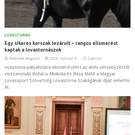
LOVASTORNA
Egy sikeres korszak lezárult – rangos elismerést
kaptak a lovastornászok
Riderline Magazin
2026. március 4.
3 perces
ovastorna pályafutása elismeréséért az aktív versenyzéstől
visszavonuló Bohácsi Melinda és Basa Máté a Magyar
Lovassport Szövetség Lovastorna Szakágának díját vehette
át.