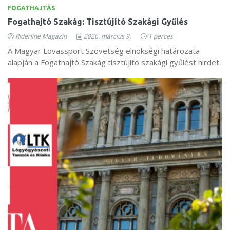
FOGATHAJTÁS
Fogathajtó Szakág: Tisztújító Szakági Gyűlés
Riderline Magazin
2026. március 9.
1 perces
A Magyar Lovassport Szövetség elnökségi határozata
alapján a Fogathajtó Szakág tisztújító szakági gyűlést hirdet.