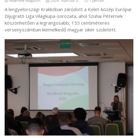
Riderline Magazin
2026. március 3.
1 perces
A lengyelországi Krakkóban záródott a Kelet-közép Európai
Díjugrató Liga Világkupa-sorozata, ahol Szuhai Péternek
köszönhetően a legrangosabb, 155 centiméteres
versenyszámban kiemelkedő magyar siker született.