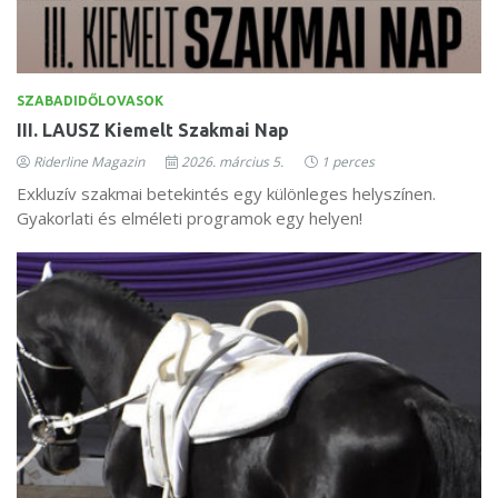
SZABADIDŐLOVASOK
III. LAUSZ Kiemelt Szakmai Nap
Riderline Magazin
2026. március 5.
1 perces
Exkluzív szakmai betekintés egy különleges helyszínen.
Gyakorlati és elméleti programok egy helyen!