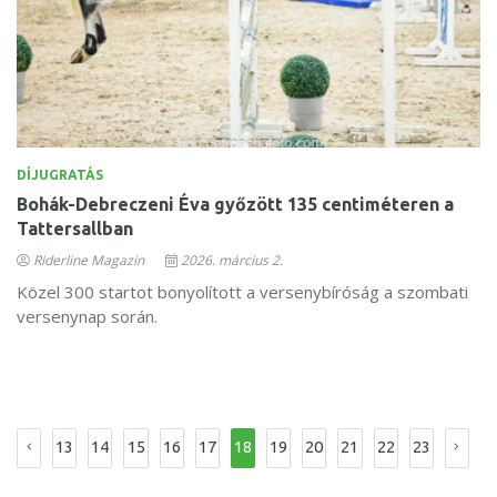
DÍJUGRATÁS
Bohák-Debreczeni Éva győzött 135 centiméteren a
Tattersallban
Riderline Magazin
2026. március 2.
Közel 300 startot bonyolított a versenybíróság a szombati
versenynap során.
13
14
15
16
17
18
19
20
21
22
23