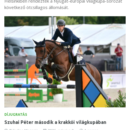
Helsinkiben rendezték a Nyugat-európai Világkupa-sorozat
következő ötcsillagos állomását.
DÍJUGRATÁS
Szuhai Péter második a krakkói világkupában