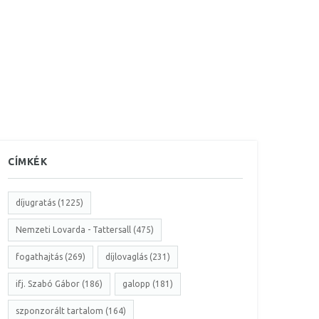
CÍMKÉK
díjugratás (1225)
Nemzeti Lovarda - Tattersall (475)
fogathajtás (269)
díjlovaglás (231)
ifj. Szabó Gábor (186)
galopp (181)
szponzorált tartalom (164)