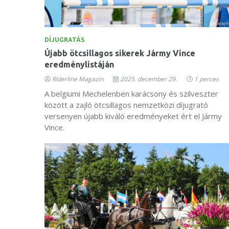
DÍJUGRATÁS
Újabb ötcsillagos sikerek Jármy Vince
eredménylistáján
Riderline Magazin
2025. december 29.
1 perces
A belgiumi Mechelenben karácsony és szilveszter
között a zajló ötcsillagos nemzetközi díjugrató
versenyen újabb kiváló eredményeket ért el Jármy
Vince.