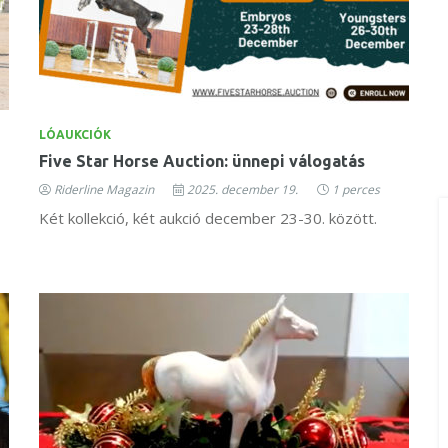
LÓAUKCIÓK
Five Star Horse Auction: ünnepi válogatás
Riderline Magazin
2025. december 19.
1 perces
Két kollekció, két aukció december 23-30. között.