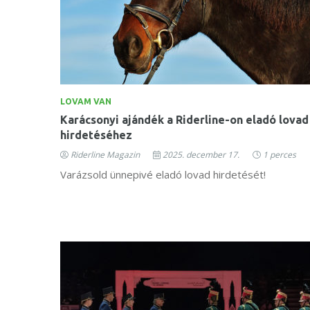
LOVAM VAN
Karácsonyi ajándék a Riderline-on eladó lovad
hirdetéséhez
Riderline Magazin
2025. december 17.
1 perces
Varázsold ünnepivé eladó lovad hirdetését!