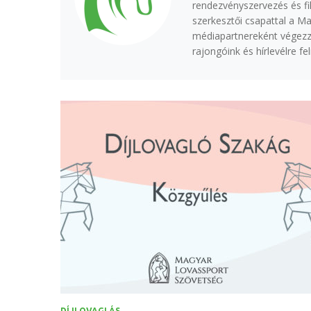
rendezvényszervezés és fi
szerkesztői csapattal a M
médiapartnereként végezzü
rajongóink és hírlevélre f
DÍJLOVAGLÁS