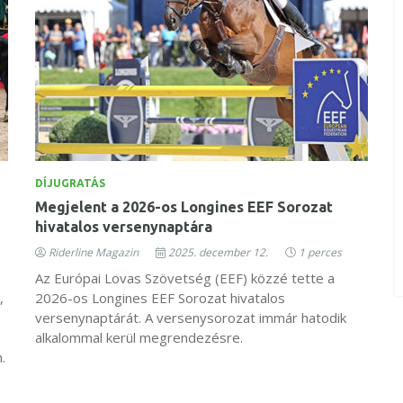
DÍJUGRATÁS
Megjelent a 2026-os Longines EEF Sorozat
hivatalos versenynaptára
Riderline Magazin
2025. december 12.
1 perces
Az Európai Lovas Szövetség (EEF) közzé tette a
,
2026-os Longines EEF Sorozat hivatalos
versenynaptárát. A versenysorozat immár hatodik
alkalommal kerül megrendezésre.
.