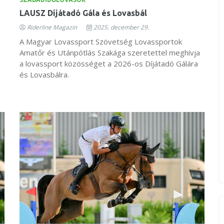
LAUSZ Díjátadó Gála és Lovasbál
Riderline Magazin
2025. december 29.
A Magyar Lovassport Szövetség Lovassportok
Amatőr és Utánpótlás Szakága szeretettel meghívja
a lovassport közösséget a 2026-os Díjátadó Gálára
és Lovasbálra.