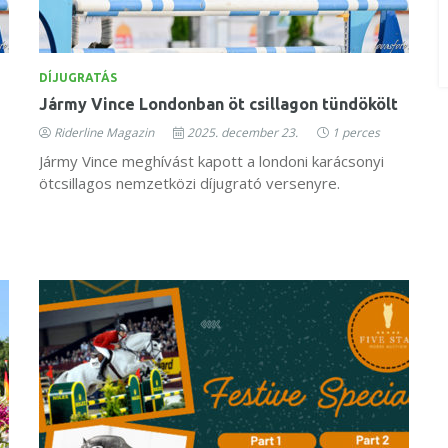
DÍJUGRATÁS
Jármy Vince Londonban öt csillagon tündökölt
Riderline Magazin
2025. december 23.
1 perces
Jármy Vince meghívást kapott a londoni karácsonyi
ötcsillagos nemzetközi díjugrató versenyre.