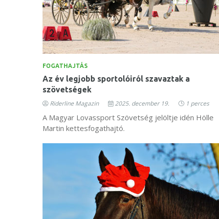
FOGATHAJTÁS
Az év legjobb sportolóiról szavaztak a
szövetségek
Riderline Magazin
2025. december 19.
1 perces
A Magyar Lovassport Szövetség jelöltje idén Hölle
Martin kettesfogathajtó.