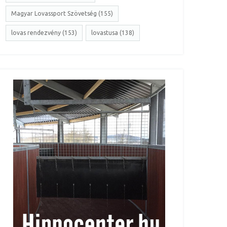
Magyar Lovassport Szövetség (155)
lovas rendezvény (153)
lovastusa (138)