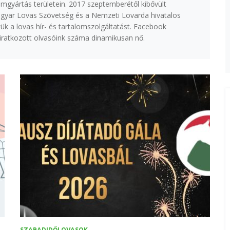
lmgyártás területein. 2017 szeptemberétől kibővült
agyar Lovas Szövetség és a Nemzeti Lovarda hivatalos
k a lovas hír- és tartalomszolgáltatást. Facebook
eliratkozott olvasóink száma dinamikusan nő.
SZABADIDŐLOVASOK