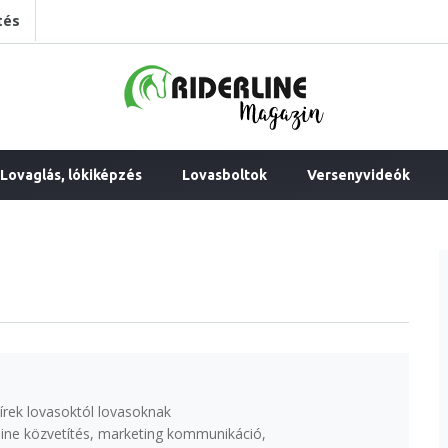
tés
Lovaglás, lókiképzés
Lovasboltok
Versenyvideók
írek lovasoktól lovasoknak
ine közvetítés, marketing kommunikáció,