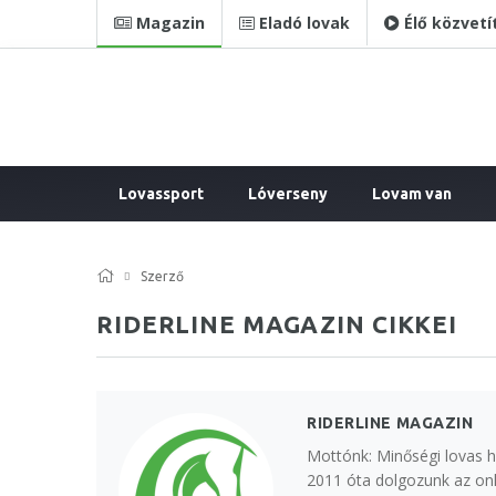
Magazin
Eladó lovak
Élő közvetí
Lovassport
Lóverseny
Lovam van
Szerző
RIDERLINE MAGAZIN CIKKEI
RIDERLINE MAGAZIN
Mottónk: Minőségi lovas h
2011 óta dolgozunk az onl