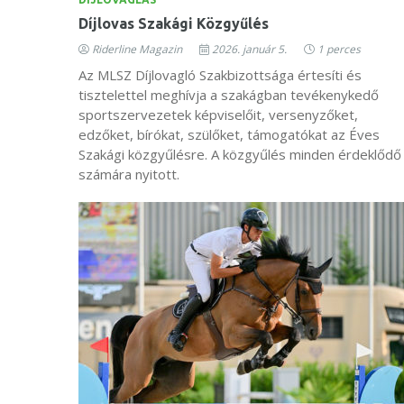
Díjlovas Szakági Közgyűlés
Riderline Magazin
2026. január 5.
1 perces
Az MLSZ Díjlovagló Szakbizottsága értesíti és
tisztelettel meghívja a szakágban tevékenykedő
sportszervezetek képviselőit, versenyzőket,
edzőket, bírókat, szülőket, támogatókat az Éves
Szakági közgyűlésre. A közgyűlés minden érdeklődő
számára nyitott.