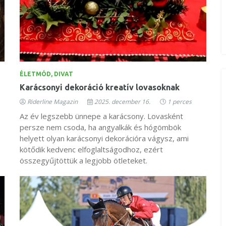
ÉLETMÓD, DIVAT
Karácsonyi dekoráció kreatív lovasoknak
Riderline Magazin
2025. december 16.
1 perces
Az év legszebb ünnepe a karácsony. Lovasként
persze nem csoda, ha angyalkák és hógömbök
helyett olyan karácsonyi dekorációra vágysz, ami
kötődik kedvenc elfoglaltságodhoz, ezért
összegyűjtöttük a legjobb ötleteket.