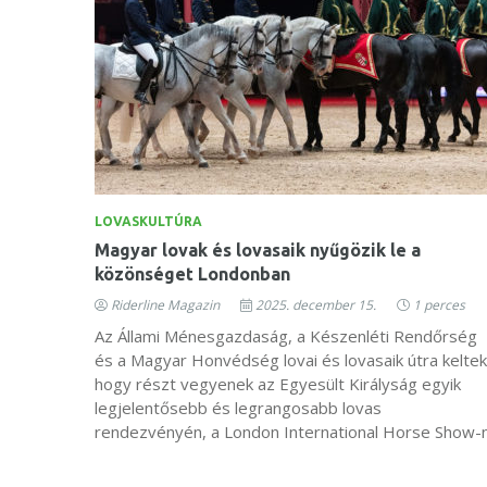
LOVASKULTÚRA
Magyar lovak és lovasaik nyűgözik le a
közönséget Londonban
Riderline Magazin
2025. december 15.
1 perces
Az Állami Ménesgazdaság, a Készenléti Rendőrség
és a Magyar Honvédség lovai és lovasaik útra keltek
hogy részt vegyenek az Egyesült Királyság egyik
legjelentősebb és legrangosabb lovas
rendezvényén, a London International Horse Show-n