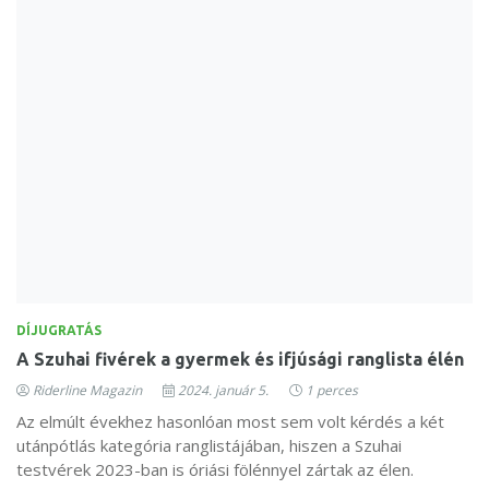
DÍJUGRATÁS
A Szuhai fivérek a gyermek és ifjúsági ranglista élén
Riderline Magazin
2024. január 5.
1 perces
Az elmúlt évekhez hasonlóan most sem volt kérdés a két
utánpótlás kategória ranglistájában, hiszen a Szuhai
testvérek 2023-ban is óriási fölénnyel zártak az élen.