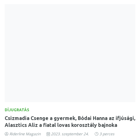
DÍJUGRATÁS
Csizmadia Csenge a gyermek, Bódai Hanna az ifjúsági,
Alasztics Aliz a fiatal lovas korosztály bajnoka
Riderline Magazin
2023. szeptember 24.
3 perces