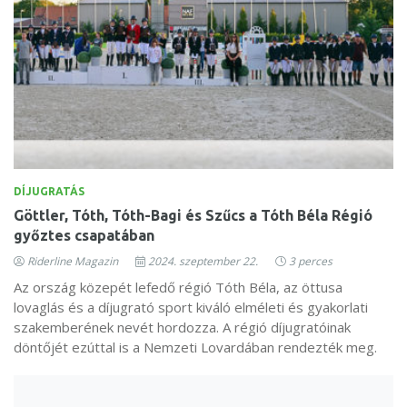
DÍJUGRATÁS
Göttler, Tóth, Tóth-Bagi és Szűcs a Tóth Béla Régió
győztes csapatában
Riderline Magazin
2024. szeptember 22.
3 perces
Az ország közepét lefedő régió Tóth Béla, az öttusa
lovaglás és a díjugrató sport kiváló elméleti és gyakorlati
szakemberének nevét hordozza. A régió díjugratóinak
döntőjét ezúttal is a Nemzeti Lovardában rendezték meg.