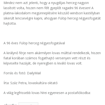
Mindez nem azt jelenti, hogy a nyugdíjas herceg nagyon
lassított volta, hiszen nem félt gyeplőt ragadni 96 évesen! A
platina-lakodalom megünneplésére készülő windsori kastélyban
sikerült lencsevégre kapni, ahogyan Fülöp herceg négyesfogatát
hajtotta.
A 96 éves Fülöp herceg négyesfogatával
A királynő férje nem akármilyen lovas múlttal rendelkezik, hiszen
fiatal korában számos fogathajtó versenyen vett részt és
képviselte hazáját, de nyeregben is kiváló lovas volt.
Forrás és fotó: DailyMail
Írta: Száz Petra, lovaskultúra oktató
A világ legfrissebb lovas hírei egyenesen a postafiókodba: