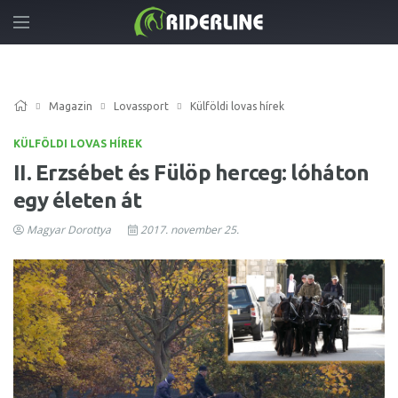
Magazin
Lovassport
Külföldi lovas hírek
KÜLFÖLDI LOVAS HÍREK
II. Erzsébet és Fülöp herceg: lóháton
egy életen át
Magyar Dorottya
2017. november 25.