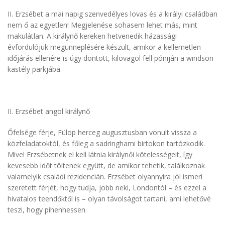
II. Erzsébet a mai napig szenvedélyes lovas és a királyi családban
nem ő az egyetlen! Megjelenése sohasem lehet más, mint
makulátlan. A királynő kereken hetvenedik házassági
évfordulójuk megünneplésére készült, amikor a kellemetlen
időjárás ellenére is úgy döntött, kilovagol fell póniján a windsori
kastély parkjába.
II. Erzsébet angol királynő
Őfelsége férje, Fülöp herceg augusztusban vonult vissza a
közfeladatoktól, és főleg a sadringhami birtokon tartózkodik.
Mivel Erzsébetnek el kell látnia királynői kötelességeit, így
kevesebb időt töltenek együtt, de amikor tehetik, találkoznak
valamelyik családi rezidencián. Erzsébet olyannyira jól ismeri
szeretett férjét, hogy tudja, jobb neki, Londontól – és ezzel a
hivatalos teendőktől is – olyan távolságot tartani, ami lehetővé
teszi, hogy pihenhessen.