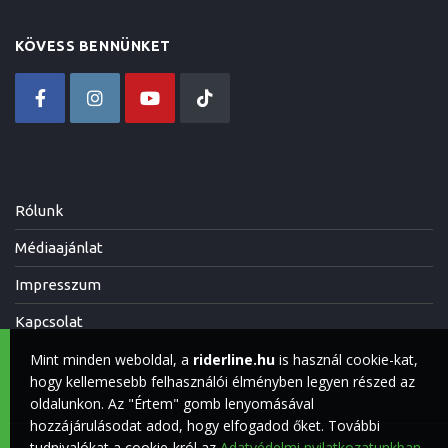
KÖVESS BENNÜNKET
Rólunk
Médiaajánlat
Impresszum
Kapcsolat
Mint minden weboldal, a
riderline.hu
is használ cookie-kat,
hogy kellemesebb felhasználói élményben legyen részed az
oldalunkon. Az "Értem" gomb lenyomásával
hozzájárulásodat adod, hogy elfogadod őket. További
tudnivalókat a cookie-król az
Adatvédelmi nyilatkozatunkban