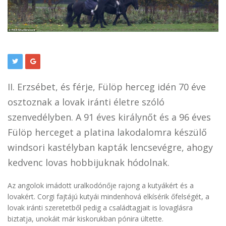
II. Erzsébet, és férje, Fülöp herceg idén 70 éve
osztoznak a lovak iránti életre szóló
szenvedélyben. A 91 éves királynőt és a 96 éves
Fülöp herceget a platina lakodalomra készülő
windsori kastélyban kapták lencsevégre, ahogy
kedvenc lovas hobbijuknak hódolnak.
Az angolok imádott uralkodónője rajong a kutyákért és a
lovakért. Corgi fajtájú kutyái mindenhová elkísérik őfelségét, a
lovak iránti szeretetből pedig a családtagjait is lovaglásra
biztatja, unokáit már kiskorukban pónira ültette.