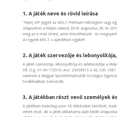
1. A játék neve és rövid leírása
"Nyerj VIP jegyet az MSLT Prémium Hétvégére vagy eg
űrlapunkon a helyes választ 2018. augusztus 28. és 201
meg az e-mail címed, amin értesíthetünk - és megnyer
az egyedi MSLT-s ajándékok egyikét!
2. A játék szervezője és lebonyolítója
A játék szervezője, lebonyolítója és adatkezelője a Ride
Kft. (Cg.: 01-09-172519, Asz.: 24330813-2-42, Szh: 108
valamint a Magyar Sportlótenyésztők Országos Egyesület
továbbiakban Szervezők.
3. A játékban részt vevő személyek és
A játékban kizárólag azon 18. életévüket betöltött, ki
vehet részt, aki a játék időtartama alatt kitölti űrlapu