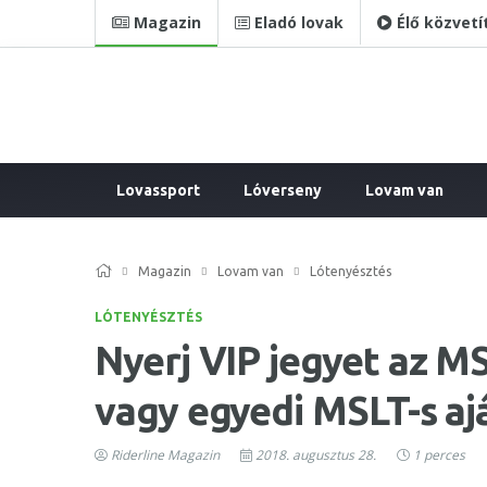
Magazin
Eladó lovak
Élő közvetí
Lovassport
Lóverseny
Lovam van
Magazin
Lovam van
Lótenyésztés
LÓTENYÉSZTÉS
Nyerj VIP jegyet az 
vagy egyedi MSLT-s a
Riderline Magazin
2018. augusztus 28.
1 perces