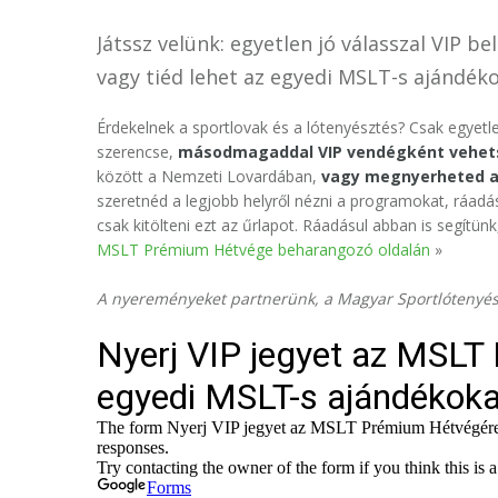
Játssz velünk: egyetlen jó válasszal VIP
vagy tiéd lehet az egyedi MSLT-s ajándéko
Érdekelnek a sportlovak és a lótenyésztés? Csak egyetl
szerencse,
másodmagaddal VIP vendégként vehet
között a Nemzeti Lovardában,
vagy megnyerheted a
szeretnéd a legjobb helyről nézni a programokat, ráadás
csak kitölteni ezt az űrlapot. Ráadásul abban is segítünk
MSLT Prémium Hétvége beharangozó oldalán
»
A nyereményeket partnerünk, a Magyar Sportlótenyész