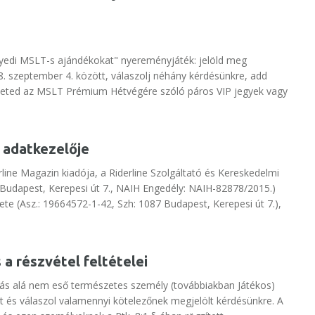
yedi MSLT-s ajándékokat" nyereményjáték: jelöld meg
8. szeptember 4. között, válaszolj néhány kérdésünkre, add
heted az MSLT Prémium Hétvégére szóló páros VIP jegyek vagy
, adatkezelője
rline Magazin kiadója, a Riderline Szolgáltató és Kereskedelmi
7 Budapest, Kerepesi út 7., NAIH Engedély: NAIH-82878/2015.)
e (Asz.: 19664572-1-42, Szh: 1087 Budapest, Kerepesi út 7.),
 a részvétel feltételei
zárás alá nem eső természetes személy (továbbiakban Játékos)
nkat és válaszol valamennyi kötelezőnek megjelölt kérdésünkre. A