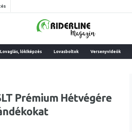
tés
Lovaglás, lókiképzés
Lovasboltok
Versenyvideók
MSLT Prémium Hétvégére
jándékokat