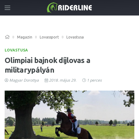
Magazin
Lovassport
Lovastusa
LOVASTUSA
Olimpiai bajnok díjlovas a
militarypályán
Magyar Dorottya
2018. május 29.
1 perces