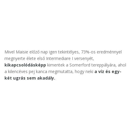
Mivel Maisie előző nap igen tekintélyes, 73%-os eredménnyel
megnyerte élete első Intermediare I versenyét,
kikapcsolódásképp
kimentek a Somerford tereppályára, ahol
a kilencéves pej kanca megmutatta, hogy neki
a víz és egy-
két ugrás sem akadály.