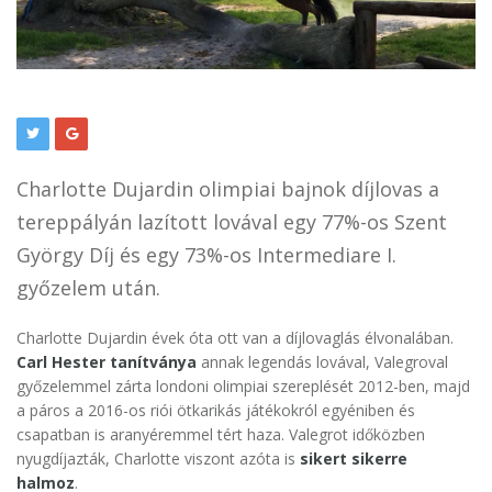
Charlotte Dujardin olimpiai bajnok díjlovas a
tereppályán lazított lovával egy 77%-os Szent
György Díj és egy 73%-os Intermediare I.
győzelem után.
Charlotte Dujardin évek óta ott van a díjlovaglás élvonalában.
Carl Hester tanítványa
annak legendás lovával, Valegroval
győzelemmel zárta londoni olimpiai szereplését 2012-ben, majd
a páros a 2016-os riói ötkarikás játékokról egyéniben és
csapatban is aranyéremmel tért haza. Valegrot időközben
nyugdíjazták, Charlotte viszont azóta is
sikert sikerre
halmoz
.