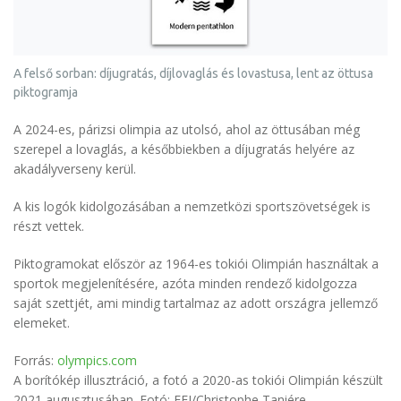
A felső sorban: díjugratás, díjlovaglás és lovastusa, lent az öttusa
piktogramja
A 2024-es, párizsi olimpia az utolsó, ahol az öttusában még
szerepel a lovaglás, a későbbiekben a díjugratás helyére az
akadályverseny kerül.
A kis logók kidolgozásában a nemzetközi sportszövetségek is
részt vettek.
Piktogramokat először az 1964-es tokiói Olimpián használtak a
sportok megjelenítésére, azóta minden rendező kidolgozza
saját szettjét, ami mindig tartalmaz az adott országra jellemző
elemeket.
Forrás:
olympics.com
A borítókép illusztráció, a fotó a 2020-as tokiói Olimpián készült
2021 augusztusában. Fotó: FEI/Christophe Taniére