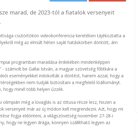
észe marad, de 2023-tól a fiatalok versenyeit
.
ttsága csütörtökön videokonferencia keretében tájékoztatta a
elyekről még az elmúlt héten saját hatáskörben döntött, ám
olimpiai programban maradása érdekében mindenképpen
" - számolt be Gallai István, a magyar szövetség főtitkára a
okiói eseményekkel indokolták a döntést, hanem azzal, hogy a
 térségekben nem tudják biztosítani a megfelelő lóállományt.
, hogy minél több helyen űzzék.
si olimpián még a lovaglás is az öttusa része lesz, hiszen a
ok versenyeit már az új módon kell megrendezni. Azt, hogy mi
etése fogja eldönteni, a világszövetség november 27-28-i
ény, hogy ne legyen drága, könnyen szállítható legyen az