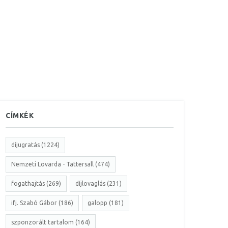
CÍMKÉK
díjugratás (1224)
Nemzeti Lovarda - Tattersall (474)
fogathajtás (269)
díjlovaglás (231)
ifj. Szabó Gábor (186)
galopp (181)
szponzorált tartalom (164)