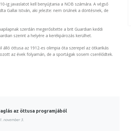
10-ig javaslatot kell benyújtania a NOB számára. A végső
ta Gallai István, aki jelezte: nem örülnek a döntésnek, de
napilapnak szerdán megerősítette a brit Guardian keddi
uardian szerint a helyére a kerékpározás kerülhet.
ól álló öttusa az 1912-es olimpia óta szerepel az ötkarikás
tozott az évek folyamán, de a sportágak sosem cserélődtek.
vaglás az öttusa programjából
. november 3.