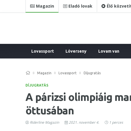
Magazin
Eladó lovak
Élő közvetí
Lovassport
Lóverseny
Lovam van
Magazin
Lovassport
Díjugratás
DÍJUGRATÁS
A párizsi olimpiáig ma
öttusában
Riderline Magazin
2021. november 4.
1 perces