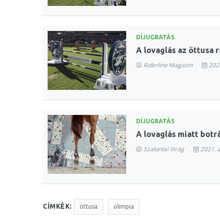
DÍJUGRATÁS
A lovaglás az öttusa 
Riderline Magazin
2021
DÍJUGRATÁS
A lovaglás miatt botr
Szalontai Virág
2021. a
CÍMKÉK:
öttusa
olimpia