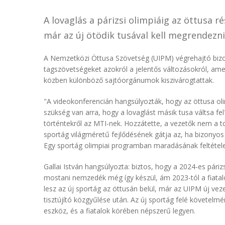
A lovaglás a párizsi olimpiáig az öttusa r
már az új ötödik tusával kell megrendezni
A Nemzetközi Öttusa Szövetség (UIPM) végrehajtó bizo
tagszövetségeket azokról a jelentős változásokról, am
közben különböző sajtóorgánumok kiszivárogtattak.
"A videokonferencián hangsúlyozták, hogy az öttusa 
szükség van arra, hogy a lovaglást másik tusa váltsa fel
történtekről az MTI-nek. Hozzátette, a vezetők nem a t
sportág világméretű fejlődésének gátja az, ha bizonyos
Egy sportág olimpiai programban maradásának feltétele
Gallai István hangsúlyozta: biztos, hogy a 2024-es páriz
mostani nemzedék még így készül, ám 2023-tól a fiatal
lesz az új sportág az öttusán belül, már az UIPM új vez
tisztújító közgyűlése után. Az új sportág felé követelm
eszköz, és a fiatalok körében népszerű legyen.