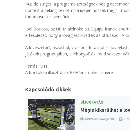
"Az idő sürget, a programbizottságnak pedig december 
döntést a pekingi téli olimpia idején hozzák meg" - mond
tudomásul kell vennünk.
Joël Bouzou, az UIPM alelnöke a L'Equipe francia sport
értesülését, hogy a lovaglást kivették az öttusából. A G
A lövészetből, úszásból, vívásból, futásból és lovaglásb
játékok programjában, a lebonyolítási rend sokszor vál
Forrás: MTI
A borítókép illusztráció: FEI/Christophe Taniére
Kapcsolódó cikkek
DÍJUGRATÁS
Mégis kikerülhet a lo
Riderline Magazin
2021