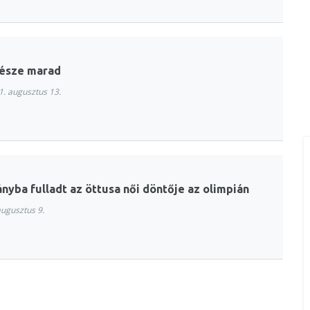
része marad
. augusztus 13.
ányba fulladt az öttusa női döntője az olimpián
ugusztus 9.