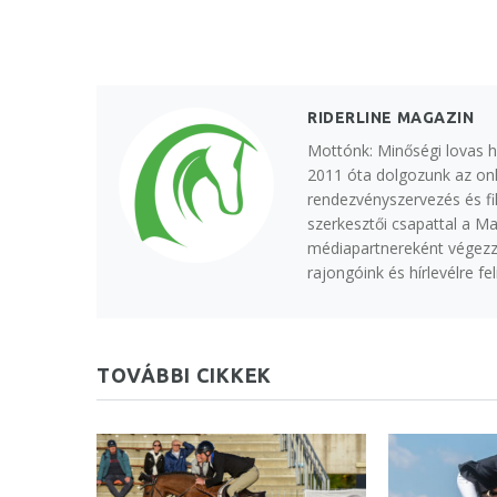
RIDERLINE MAGAZIN
Mottónk: Minőségi lovas h
2011 óta dolgozunk az onl
rendezvényszervezés és fi
szerkesztői csapattal a M
médiapartnereként végezzü
rajongóink és hírlevélre f
TOVÁBBI CIKKEK