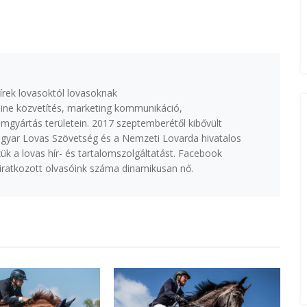
írek lovasoktól lovasoknak
ine közvetítés, marketing kommunikáció,
lmgyártás területein. 2017 szeptemberétől kibővült
agyar Lovas Szövetség és a Nemzeti Lovarda hivatalos
k a lovas hír- és tartalomszolgáltatást. Facebook
eliratkozott olvasóink száma dinamikusan nő.