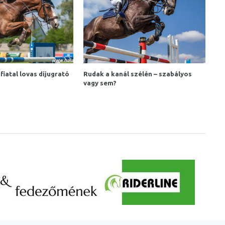
fiatal lovas díjugrató
Rudak a kanál szélén – szabályos
vagy sem?