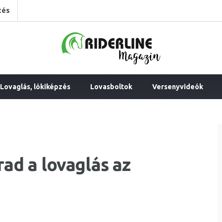
tés
Lovaglás, lókiképzés
Lovasboltok
Versenyvideók
rad a lovaglás az