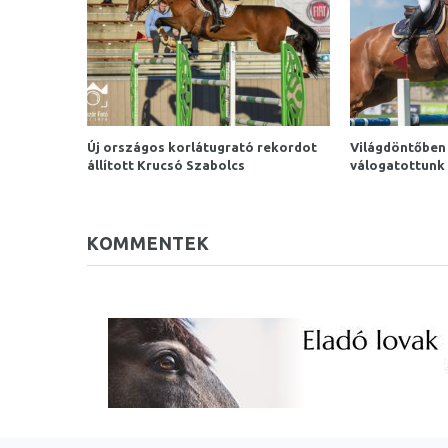
Új országos korlátugrató rekordot
Világdöntőben 
állított Krucsó Szabolcs
válogatottunk
KOMMENTEK