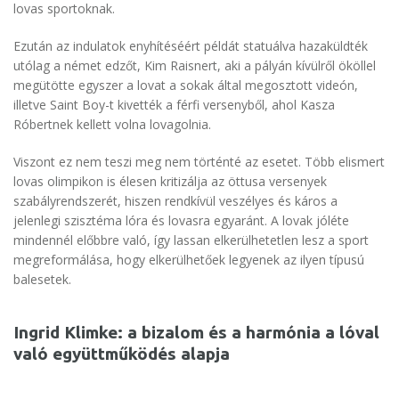
lovas sportoknak.
Ezután az indulatok enyhítéséért példát statuálva hazaküldték
utólag a német edzőt, Kim Raisnert, aki a pályán kívülről ököllel
megütötte egyszer a lovat a sokak által megosztott videón,
illetve Saint Boy-t kivették a férfi versenyből, ahol Kasza
Róbertnek kellett volna lovagolnia.
Viszont ez nem teszi meg nem történté az esetet. Több elismert
lovas olimpikon is élesen kritizálja az öttusa versenyek
szabályrendszerét, hiszen rendkívül veszélyes és káros a
jelenlegi szisztéma lóra és lovasra egyaránt. A lovak jóléte
mindennél előbbre való, így lassan elkerülhetetlen lesz a sport
megreformálása, hogy elkerülhetőek legyenek az ilyen típusú
balesetek.
Ingrid Klimke: a bizalom és a harmónia a lóval
való együttműködés alapja