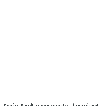
Kovács Sarolta megszerezte a bronzérmet