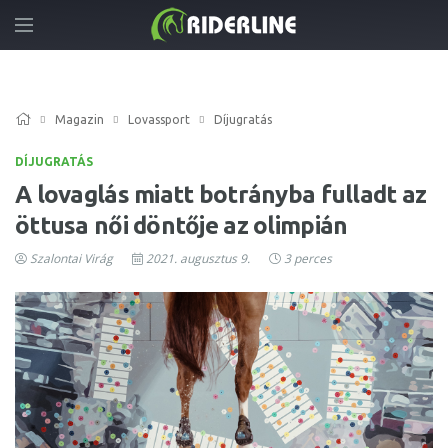
Magazin
Lovassport
Díjugratás
DÍJUGRATÁS
A lovaglás miatt botrányba fulladt az
öttusa női döntője az olimpián
Szalontai Virág
2021. augusztus 9.
3 perces