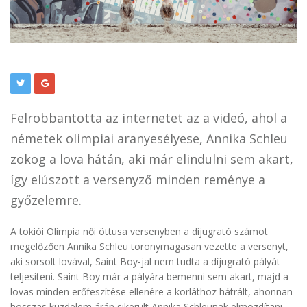
Felrobbantotta az internetet az a videó, ahol a
németek olimpiai aranyesélyese, Annika Schleu
zokog a lova hátán, aki már elindulni sem akart,
így elúszott a versenyző minden reménye a
győzelemre.
A tokiói Olimpia női öttusa versenyben a díjugrató számot
megelőzően Annika Schleu toronymagasan vezette a versenyt,
aki sorsolt lovával, Saint Boy-jal nem tudta a díjugrató pályát
teljesíteni. Saint Boy már a pályára bemenni sem akart, majd a
lovas minden erőfeszítése ellenére a korláthoz hátrált, ahonnan
hosszas küzdelem árán sikerült Annika Schleunak elmozdítani.