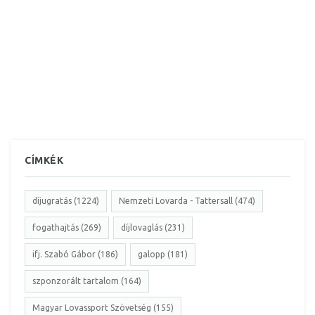
CÍMKÉK
díjugratás (1224)
Nemzeti Lovarda - Tattersall (474)
fogathajtás (269)
díjlovaglás (231)
ifj. Szabó Gábor (186)
galopp (181)
szponzorált tartalom (164)
Magyar Lovassport Szövetség (155)