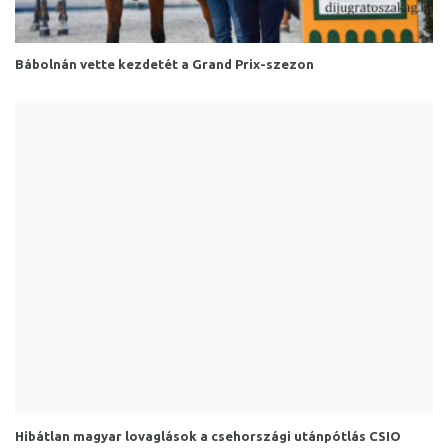
Bábolnán vette kezdetét a Grand Prix-szezon
Hibátlan magyar lovaglások a csehországi utánpótlás CSIO