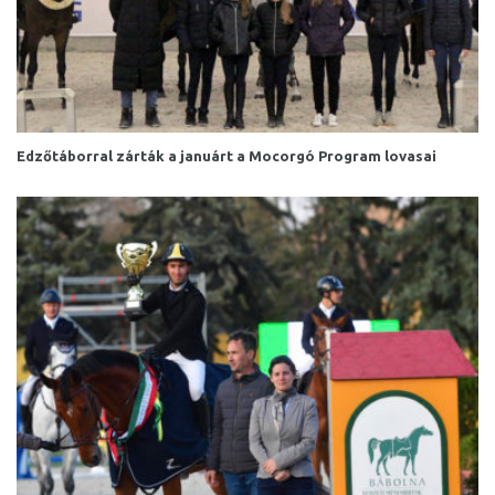
Edzőtáborral zárták a januárt a Mocorgó Program lovasai