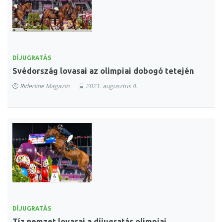
DÍJUGRATÁS
Svédország lovasai az olimpiai dobogó tetején
Riderline Magazin
2021. augusztus 8.
DÍJUGRATÁS
Tíz nemzet lovasai a díjugratás olimpiai