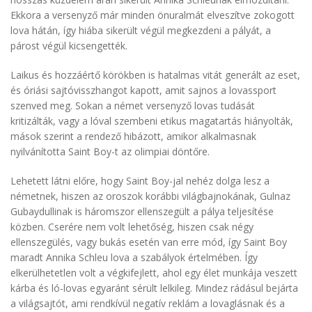
Ekkora a versenyző már minden önuralmát elveszítve zokogott
lova hátán, így hiába sikerült végül megkezdeni a pályát, a
párost végül kicsengették.
Laikus és hozzáértő körökben is hatalmas vitát generált az eset,
és óriási sajtóvisszhangot kapott, amit sajnos a lovassport
szenved meg. Sokan a német versenyző lovas tudását
kritizálták, vagy a lóval szembeni etikus magatartás hiányolták,
mások szerint a rendező hibázott, amikor alkalmasnak
nyilvánította Saint Boy-t az olimpiai döntőre.
Lehetett látni előre, hogy Saint Boy-jal nehéz dolga lesz a
németnek, hiszen az oroszok korábbi világbajnokának, Gulnaz
Gubaydullinak is háromszor ellenszegült a pálya teljesítése
közben. Cserére nem volt lehetőség, hiszen csak négy
ellenszegülés, vagy bukás esetén van erre mód, így Saint Boy
maradt Annika Schleu lova a szabályok értelmében. Így
elkerülhetetlen volt a végkifejlett, ahol egy élet munkája veszett
kárba és ló-lovas egyaránt sérült lelkileg. Mindez rádásul bejárta
a világsajtót, ami rendkívül negatív reklám a lovaglásnak és a