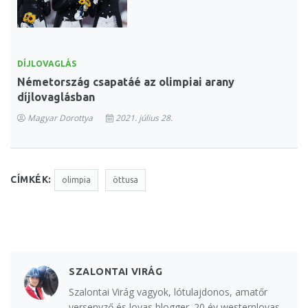
DÍJLOVAGLÁS
Németország csapatáé az olimpiai arany
díjlovaglásban
Magyar Dorottya
2021. július 28.
CÍMKÉK:
olimpia
öttusa
SZALONTAI VIRÁG
Szalontai Virág vagyok, lótulajdonos, amatőr
versenyző és lovas blogger. 20 év westernlovas