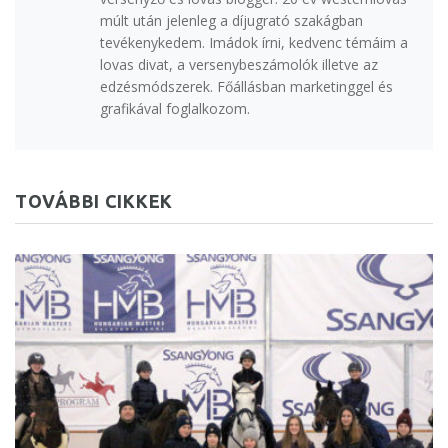
múlt után jelenleg a díjugrató szakágban
tevékenykedem. Imádok írni, kedvenc témáim a
lovas divat, a versenybeszámolók illetve az
edzésmódszerek. Főállásban marketinggel és
grafikával foglalkozom.
TOVÁBBI CIKKEK