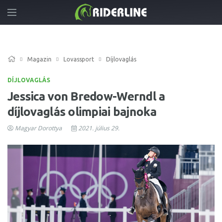
Magazin
Lovassport
Díjlovaglás
DÍJLOVAGLÁS
Jessica von Bredow-Werndl a
díjlovaglás olimpiai bajnoka
Magyar Dorottya
2021. július 29.