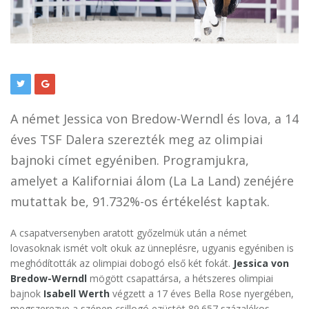
A német Jessica von Bredow-Werndl és lova, a 14
éves TSF Dalera szerezték meg az olimpiai
bajnoki címet egyéniben. Programjukra,
amelyet a Kaliforniai álom (La La Land) zenéjére
mutattak be, 91.732%-os értékelést kaptak.
A csapatversenyben aratott győzelmük után a német
lovasoknak ismét volt okuk az ünneplésre, ugyanis egyéniben is
meghódították az olimpiai dobogó első két fokát.
Jessica von
Bredow-Werndl
mögött csapattársa, a hétszeres olimpiai
bajnok
Isabell Werth
végzett a 17 éves Bella Rose nyergében,
megszerezve a szépen csillogó ezüstöt 89.657 százalékos