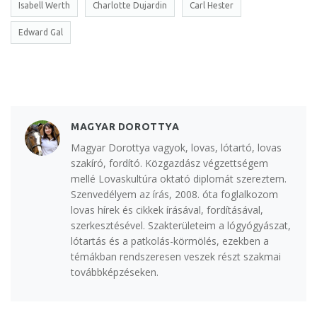
Isabell Werth
Charlotte Dujardin
Carl Hester
Edward Gal
MAGYAR DOROTTYA
Magyar Dorottya vagyok, lovas, lótartó, lovas
szakíró, fordító. Közgazdász végzettségem
mellé Lovaskultúra oktató diplomát szereztem.
Szenvedélyem az írás, 2008. óta foglalkozom
lovas hírek és cikkek írásával, fordításával,
szerkesztésével. Szakterületeim a lógyógyászat,
lótartás és a patkolás-körmölés, ezekben a
témákban rendszeresen veszek részt szakmai
továbbképzéseken.