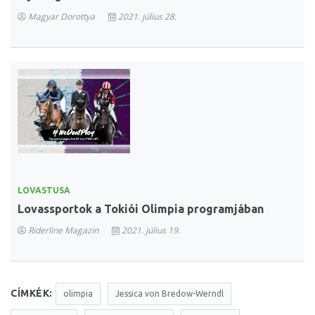
Magyar Dorottya
2021. július 28.
LOVASTUSA
Lovassportok a Tokiói Olimpia programjában
Riderline Magazin
2021. július 19.
CÍMKÉK:
olimpia
Jessica von Bredow-Werndl