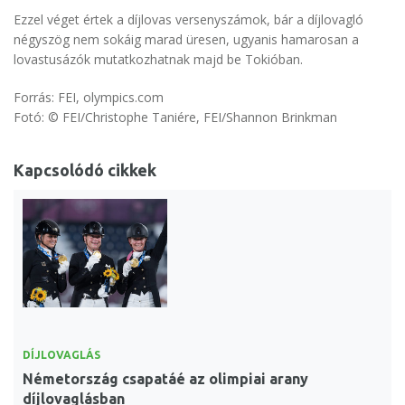
Ezzel véget értek a díjlovas versenyszámok, bár a díjlovagló
négyszög nem sokáig marad üresen, ugyanis hamarosan a
lovastusázók mutatkozhatnak majd be Tokióban.
Forrás: FEI, olympics.com
Fotó: © FEI/Christophe Taniére, FEI/Shannon Brinkman
Kapcsolódó cikkek
DÍJLOVAGLÁS
Németország csapatáé az olimpiai arany
díjlovaglásban