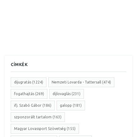
CÍMKÉK
díjugratás (1224)
Nemzeti Lovarda - Tattersall (474)
fogathajtás (269)
díjlovaglás (231)
ifj. Szabó Gábor (186)
galopp (181)
szponzorált tartalom (163)
Magyar Lovassport Szövetség (155)