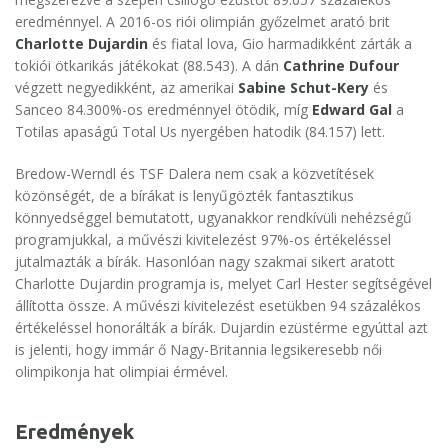
eredménnyel. A 2016-os riói olimpián győzelmet arató brit
Charlotte Dujardin
és fiatal lova, Gio harmadikként zárták a
tokiói ötkarikás játékokat (88.543). A dán
Cathrine Dufour
végzett negyedikként, az amerikai
Sabine Schut-Kery
és
Sanceo 84.300%-os eredménnyel ötödik, míg
Edward Gal
a
Totilas apaságú Total Us nyergében hatodik (84.157) lett.
Bredow-Werndl és TSF Dalera nem csak a közvetítések
közönségét, de a bírákat is lenyűgözték fantasztikus
könnyedséggel bemutatott, ugyanakkor rendkívüli nehézségű
programjukkal, a művészi kivitelezést 97%-os értékeléssel
jutalmazták a bírák. Hasonlóan nagy szakmai sikert aratott
Charlotte Dujardin programja is, melyet Carl Hester segítségével
állította össze. A művészi kivitelezést esetükben 94 százalékos
értékeléssel honorálták a bírák. Dujardin ezüstérme egyúttal azt
is jelenti, hogy immár ő Nagy-Britannia legsikeresebb női
olimpikonja hat olimpiai érmével.
Eredmények