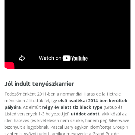
Jól indult tenyészkarrier
Fedezőménként 2011-ben a normandiai Haras de la Hetraie
ménesben állították fel, így
első ivadékai 2014-ben kerültek
pályára
. Az elmúlt
négy év alatt tíz black type
(Group és
Listed versenyek 1-3 helyezettjei)
utódot adott
, akik közül az
idén hatéves (és kivételesen nem szürke, hanem pej) Silverwave
bizonyult a legjobbnak. Pascal Bary egykori idomítottja Group 1
szinten is győzni tudott, amikor megnyerte a Grand Prix de