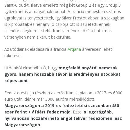
Saint-Cloud-t, illetve emellett még két Group 2 és egy Group 3
győzelmet is a magáénak tudhat. A francia ménesben számos
ugrólovat is tenyésztettek, így Silver Frostot abban a szakágban
is kipróbálták és néhány jó csikója ott is született, ennek
ellenére a legkeresettebb francia mének közé a hatalmas
versenyben nem sikerült bekerülnie.
Az utódainak eladásaira a francia
Arqana
árverésein lehet
rákeresni.
Utódairól elmondható, hogy
megfelelő anyától nemcsak
gyors, hanem hosszabb távon is eredményes utódokat
képes adni.
Fedeztetési díja részben az erős francia piacon a 2017-es 6000
euró után idénre már 3000 euróra mérséklődött.
Magyarországon a 2019-es fedeztetési szezonban 450
ezer forint + áfáért fedez majd.
Ezzel
a legdrágább,
nyilvánosan hozzáférhető angol telivér fedezőmén lesz
Magyarországon
.