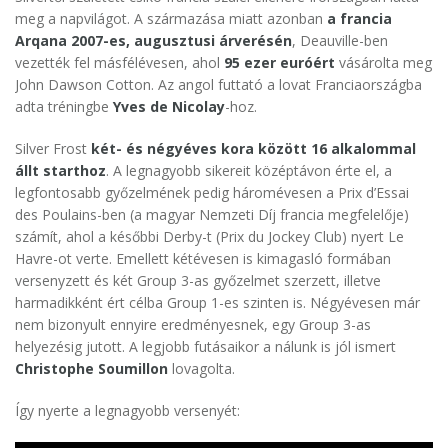
meg a napvilágot. A származása miatt azonban
a francia
Arqana 2007-es, augusztusi árverésén
, Deauville-ben
vezették fel másfélévesen, ahol
95 ezer euróért
vásárolta meg
John Dawson Cotton. Az angol futtató a lovat Franciaországba
adta tréningbe
Yves de Nicolay
-hoz.
Silver Frost
két- és négyéves kora között 16 alkalommal
állt starthoz
. A legnagyobb sikereit középtávon érte el, a
legfontosabb győzelmének pedig háromévesen a Prix d’Essai
des Poulains-ben (a magyar Nemzeti Díj francia megfelelője)
számít, ahol a későbbi Derby-t (Prix du Jockey Club) nyert Le
Havre-ot verte. Emellett kétévesen is kimagasló formában
versenyzett és két Group 3-as győzelmet szerzett, illetve
harmadikként ért célba Group 1-es szinten is. Négyévesen már
nem bizonyult ennyire eredményesnek, egy Group 3-as
helyezésig jutott. A legjobb futásaikor a nálunk is jól ismert
Christophe Soumillon
lovagolta.
Így nyerte a legnagyobb versenyét: