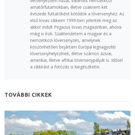
versenyeztem hazai, valamint nemzetközi
amatőrfutamokban, illetve csaknem két
évtizede futtatóként kötődök a lóversenyhez. Az
első lovas cikkeim 1999-ben jelentek meg az
akkor indult Pegazus lovas magazinban, ahova
máig is írok. Szakterületem a magyar és a
nemzetközi lóversenyzés, amelynek
köszönhetően bejártam Európa legnagyobb
lóversenyhelyszíneit, illetve számos ázsiai,
amerikai, illetve afrikai lóversenypályát is. Idővel
a cikkírást a fotózás is kiegészítette.
TOVÁBBI CIKKEK