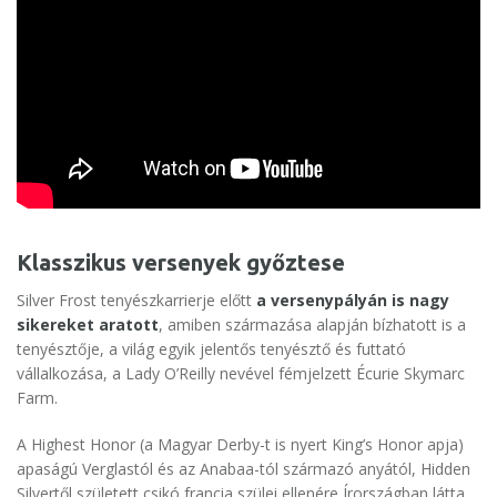
Klasszikus versenyek győztese
Silver Frost tenyészkarrierje előtt
a versenypályán is nagy
sikereket aratott
, amiben származása alapján bízhatott is a
tenyésztője, a világ egyik jelentős tenyésztő és futtató
vállalkozása, a Lady O’Reilly nevével fémjelzett Écurie Skymarc
Farm.
A Highest Honor (a Magyar Derby-t is nyert King’s Honor apja)
apaságú Verglastól és az Anabaa-tól származó anyától, Hidden
Silvertől született csikó francia szülei ellenére Írországban látta