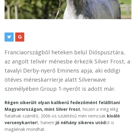
Franciaországból heteken belül Dióspusztára,
az angolt telivér ménesbe érkezik Silver Frost, a
tavalyi Derby-nyerő Eminens apja, aki eddigi
ötéves méneskarrierje alatt Silverwave
személyében Group 1-nyerőt is adott már.
Régen sikerült olyan kaliberű fedezőmént felállítani
Magyarországon, mint Silver Frost
, hiszen a még elég
fiatalnak számító, 2006-os születésű mén nemcsak
kiváló
versenykarrier
t, hanem
jó néhány sikeres utód
ot is
magáénak mondhat.