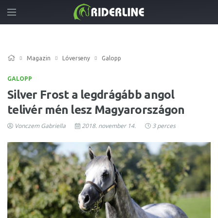
Magazin
Lóverseny
Galopp
GALOPP
Silver Frost a legdrágább angol
telivér mén lesz Magyarországon
Vonczem Gabriella
2018. november 14.
3 perces