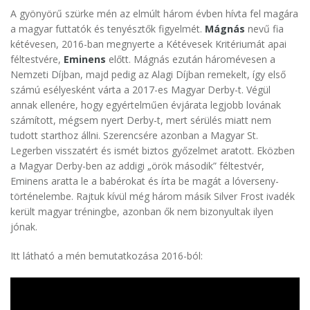
A gyönyörű szürke mén az elmúlt három évben hívta fel magára
a magyar futtatók és tenyésztők figyelmét.
Mágnás
nevű fia
kétévesen, 2016-ban megnyerte a Kétévesek Kritériumát apai
féltestvére,
Eminens
előtt. Mágnás ezután háromévesen a
Nemzeti Díjban, majd pedig az Alagi Díjban remekelt, így első
számú esélyesként várta a 2017-es Magyar Derby-t. Végül
annak ellenére, hogy egyértelműen évjárata legjobb lovának
számított, mégsem nyert Derby-t, mert sérülés miatt nem
tudott starthoz állni. Szerencsére azonban a Magyar St.
Legerben visszatért és ismét biztos győzelmet aratott. Eközben
a Magyar Derby-ben az addigi „örök második” féltestvér,
Eminens aratta le a babérokat és írta be magát a lóverseny-
történelembe. Rajtuk kívül még három másik Silver Frost ivadék
került magyar tréningbe, azonban ők nem bizonyultak ilyen
jónak.
Itt látható a mén bemutatkozása 2016-ból: