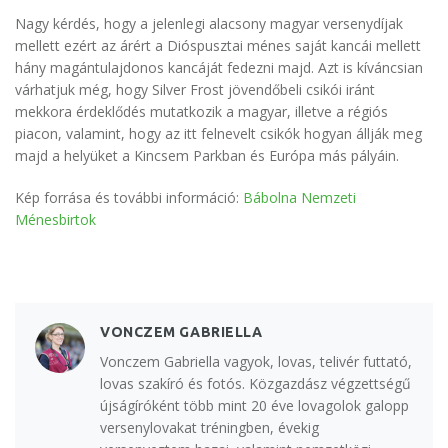
Nagy kérdés, hogy a jelenlegi alacsony magyar versenydíjak
mellett ezért az árért a Dióspusztai ménes saját kancái mellett
hány magántulajdonos kancáját fedezni majd. Azt is kíváncsian
várhatjuk még, hogy Silver Frost jövendőbeli csikói iránt
mekkora érdeklődés mutatkozik a magyar, illetve a régiós
piacon, valamint, hogy az itt felnevelt csikók hogyan állják meg
majd a helyüket a Kincsem Parkban és Európa más pályáin.
Kép forrása és további információ:
Bábolna Nemzeti
Ménesbirtok
VONCZEM GABRIELLA
Vonczem Gabriella vagyok, lovas, telivér futtató,
lovas szakíró és fotós. Közgazdász végzettségű
újságíróként több mint 20 éve lovagolok galopp
versenylovakat tréningben, évekig