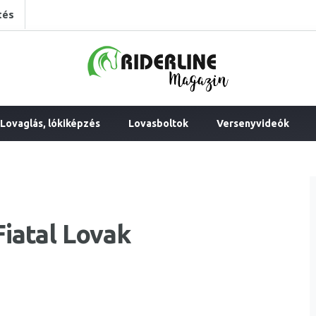
tés
Lovaglás, lókiképzés
Lovasboltok
Versenyvideók
iatal Lovak