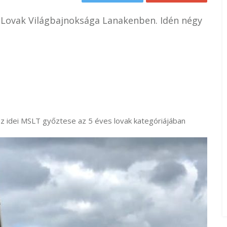
l Lovak Világbajnoksága Lanakenben. Idén négy
 az idei MSLT győztese az 5 éves lovak kategóriájában