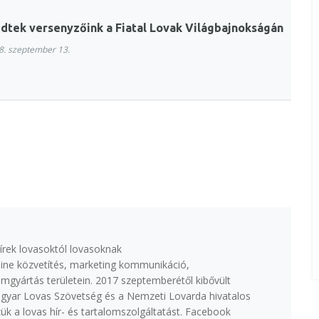
dtek versenyzőink a Fiatal Lovak Világbajnokságán
. szeptember 13.
írek lovasoktól lovasoknak
ine közvetítés, marketing kommunikáció,
lmgyártás területein. 2017 szeptemberétől kibővült
agyar Lovas Szövetség és a Nemzeti Lovarda hivatalos
k a lovas hír- és tartalomszolgáltatást. Facebook