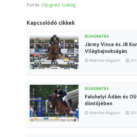
Forrás:
Díjugrató Szakág
Kapcsolódó cikkek
DÍJUGRATÁS
Jármy Vince és JB Kor
Világbajnokságán
Riderline Magazin
2018
DÍJUGRATÁS
Faluhelyi Ádám és Oli
döntőjében
Riderline Magazin
2018