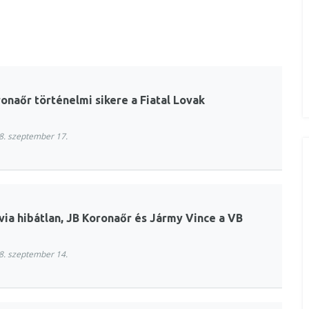
onaőr történelmi sikere a Fiatal Lovak
. szeptember 17.
via hibátlan, JB Koronaőr és Jármy Vince a VB
. szeptember 14.