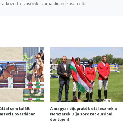
eliratkozott olvasóink száma dinamikusan nő.
úttal sem talált
A magyar díjugratók ott lesznek a
emzeti Lovardában
Nemzetek Díja sorozat európai
döntőjén!