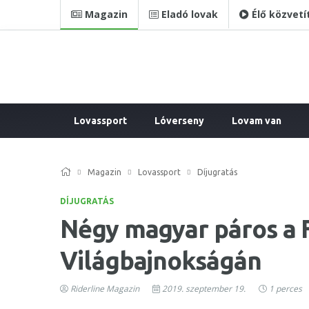
Magazin
Eladó lovak
Élő közvetí
Lovassport
Lóverseny
Lovam van
Magazin
Lovassport
Díjugratás
DÍJUGRATÁS
Négy magyar páros a F
Világbajnokságán
Riderline Magazin
2019. szeptember 19.
1 perces