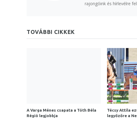
rajongóink és hírlevélre f
TOVÁBBI CIKKEK
A Varga Ménes csapata a Tóth Béla
Técsy Attila ez
Régió legjobbja
legyőzőre a N