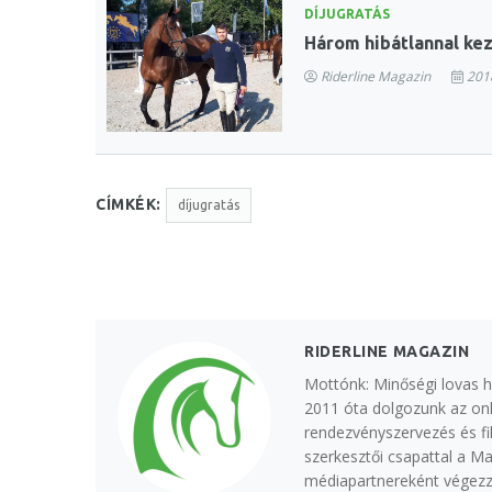
DÍJUGRATÁS
Három hibátlannal kez
Riderline Magazin
2018
CÍMKÉK:
díjugratás
RIDERLINE MAGAZIN
Mottónk: Minőségi lovas h
2011 óta dolgozunk az onl
rendezvényszervezés és fi
szerkesztői csapattal a M
médiapartnereként végezzü