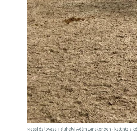
Messi és lovasa, Faluhelyi Ádám Lanakenben - kattints a k