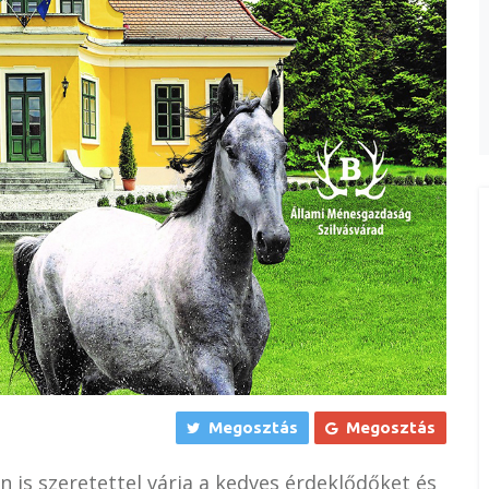
Megosztás
Megosztás
 is szeretettel várja a kedves érdeklődőket és