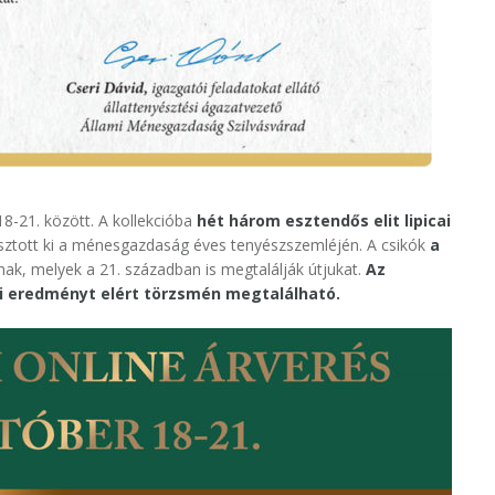
8-21. között. A kollekcióba
hét három esztendős elit lipicai
lasztott ki a ménesgazdaság éves tenyészszemléjén. A csikók
a
k, melyek a 21. században is megtalálják útjukat.
Az
ki eredményt elért törzsmén megtalálható.