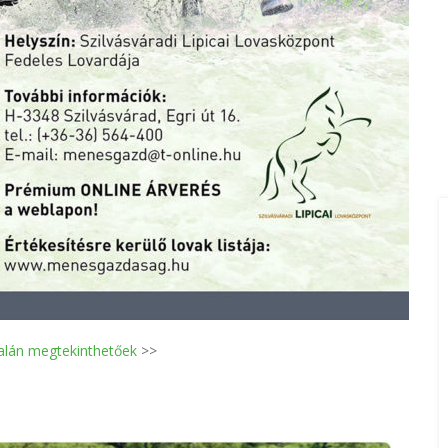
alán megtekinthetőek
>>