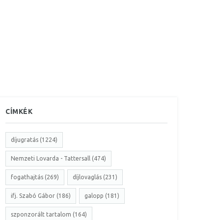
CÍMKÉK
díjugratás (1224)
Nemzeti Lovarda - Tattersall (474)
fogathajtás (269)
díjlovaglás (231)
ifj. Szabó Gábor (186)
galopp (181)
szponzorált tartalom (164)