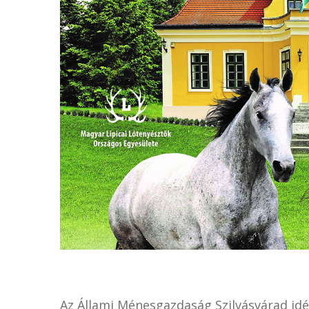
Az Állami Ménesgazdaság Szilvásvárad idén