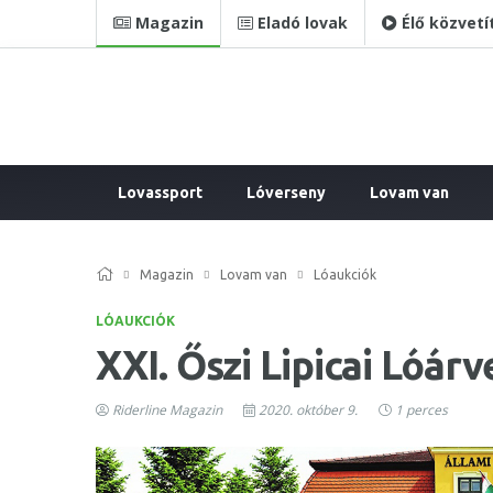
Magazin
Eladó lovak
Élő közvetí
Lovassport
Lóverseny
Lovam van
Magazin
Lovam van
Lóaukciók
LÓAUKCIÓK
XXI. Őszi Lipicai Lóárv
Riderline Magazin
2020. október 9.
1 perces