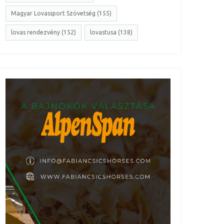
Magyar Lovassport Szövetség (155)
lovas rendezvény (152)
lovastusa (138)