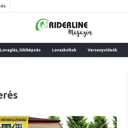
tés
Lovaglás, lókiképzés
Lovasboltok
Versenyvideók
erés