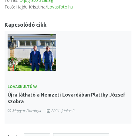
Forrás:
Díjugrató Szakág
Fotó: Hajdu Krisztina/
Lovasfoto.hu
Kapcsolódó cikk
LOVASKULTÚRA
Újra látható a Nemzeti Lovardában Platthy József
szobra
Magyar Dorottya
2021. június 2.