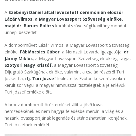
A
Szebényi Dániel
által levezetett ceremónián először
Lázár Vilmos, a Magyar Lovassport Szövetség elnöke,
majd dr. Burucs Balázs
korábbi szövetségi kapitány mondott
ünnepi beszédet.
A domborművet Lázár Vilmos, a Magyar Lovassport Szövetség
elnöke,
Fábiáncsics Gábor
, a Nemzeti Lovarda igazgatója,
dr.
Jármy Miklós
, a Magyar Lovassport Szövetség elnökségi tagja,
Szotyori Nagy Kristóf,
a Magyar Lovassport Szövetség
Díjugrató Szakágának elnöke, valamint a család részéről Turi
József fia,
ifj. Turi József
leplezte le. Ezután koszorúzásokra
került sor végül a magyar himnusszal tisztelegtek a jelenlévők
Turi József emléke előtt.
A bronz dombormű örök emléket állít a jövő lovas
nemzedékének és nem hagyja feledésbe merülni a világ és a
hazánk lovassportjának legendás és utánozhatatlan ikonjának,
Turi Józsefnek emlékét.