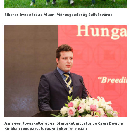
Sikeres évet zárt az Állami Ménesgazdaság Szilvásvárad
A magyar lovaskultúrát és lófajtákat mutatta be Cseri Dávid a
Kínában rendezett lovas világkonferencián