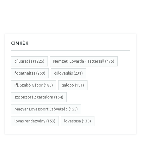
CÍMKÉK
díjugratás (1225)
Nemzeti Lovarda - Tattersall (475)
fogathajtás (269)
díjlovaglás (231)
ifj. Szabó Gábor (186)
galopp (181)
szponzorált tartalom (164)
Magyar Lovassport Szövetség (155)
lovas rendezvény (153)
lovastusa (138)