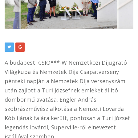
A budapesti CSIO***-W Nemzetközi Díjugrató
Világkupa és Nemzetek Díja Csapatverseny
pénteki napján a Nemzetek Díja versenyszám
után zajlott a Turi Józsefnek emléket állító
dombormű avatása. Engler András
szobrászművész alkotása a Nemzeti Lovarda
Kóblijának falára került, pontosan a Turi József
legendás lováról, Superville-ről elnevezett
istállóval szemben.