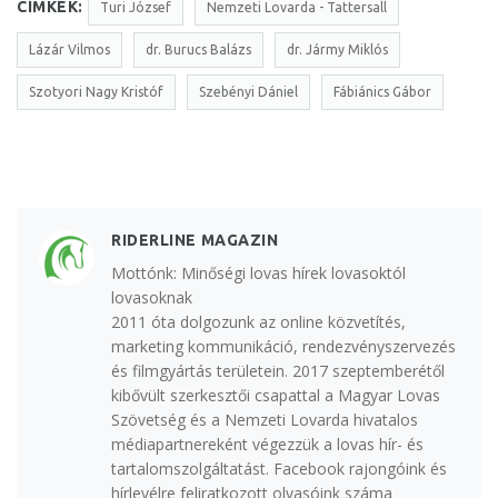
CÍMKÉK:
Turi József
Nemzeti Lovarda - Tattersall
Lázár Vilmos
dr. Burucs Balázs
dr. Jármy Miklós
Szotyori Nagy Kristóf
Szebényi Dániel
Fábiánics Gábor
RIDERLINE MAGAZIN
Mottónk: Minőségi lovas hírek lovasoktól
lovasoknak
2011 óta dolgozunk az online közvetítés,
marketing kommunikáció, rendezvényszervezés
és filmgyártás területein. 2017 szeptemberétől
kibővült szerkesztői csapattal a Magyar Lovas
Szövetség és a Nemzeti Lovarda hivatalos
médiapartnereként végezzük a lovas hír- és
tartalomszolgáltatást. Facebook rajongóink és
hírlevélre feliratkozott olvasóink száma