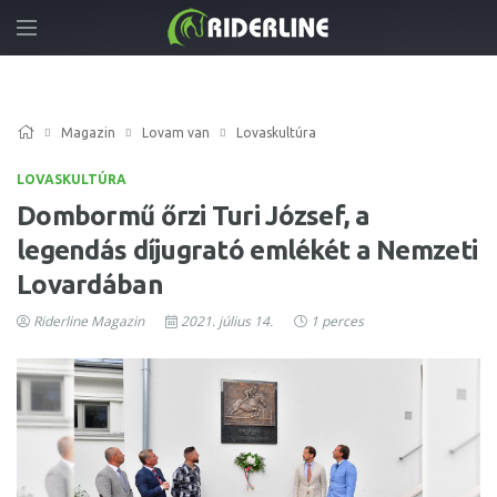
Magazin
Lovam van
Lovaskultúra
LOVASKULTÚRA
Dombormű őrzi Turi József, a
legendás díjugrató emlékét a Nemzeti
Lovardában
Riderline Magazin
2021. július 14.
1 perces