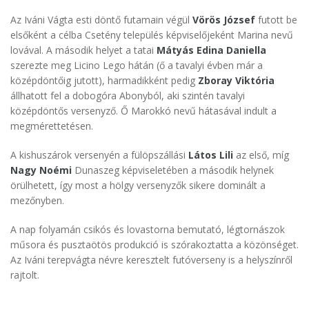
Az Iváni Vágta esti döntő futamain végül
Vörös József
futott be
elsőként a célba Csetény település képviselőjeként Marina nevű
lovával. A második helyet a tatai
Mátyás Edina Daniella
szerezte meg Licino Lego hátán (ő a tavalyi évben már a
középdöntőig jutott), harmadikként pedig
Zboray Viktória
állhatott fel a dobogóra Abonyból, aki szintén tavalyi
középdöntős versenyző. Ő Marokkó nevű hátasával indult a
megmérettetésen.
A kishuszárok versenyén a fülöpszállási
Látos Lili
az első, míg
Nagy Noémi
Dunaszeg képviseletében a második helynek
örülhetett, így most a hölgy versenyzők sikere dominált a
mezőnyben.
A nap folyamán csikós és lovastorna bemutató, légtornászok
műsora és pusztaötös produkció is szórakoztatta a közönséget.
Az Iváni terepvágta névre keresztelt futóverseny is a helyszínről
rajtolt.