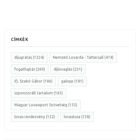
CÍMKÉK
díjugratás (1224)
Nemzeti Lovarda - Tattersall (474)
fogathajtás (269)
díjlovaglás (231)
ifj. Szabó Gábor (186)
galopp (181)
szponzorált tartalom (163)
Magyar Lovassport Szövetség (155)
lovas rendezvény (152)
lovastusa (138)