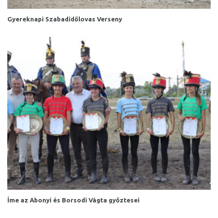
Gyereknapi Szabadidőlovas Verseny
Íme az Abonyi és Borsodi Vágta győztesei