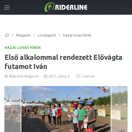
Magazin
Lovassport
Hazai lovas hírek
HAZAI LOVAS HÍREK
Első alkalommal rendezett Elővágta
futamot Iván
Riderline Magazin
2021. július 5.
1 perces