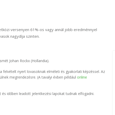
zetközi versenyen 61%-os vagy annál jobb eredménnyel
ovasok nagydíja szinten.
smét Johan Rockx (Hollandia).
felvételt nyert lovasoknak elméleti és gyakorlati képzéssel. Az
ülnek megrendezésre. (A tavalyi évben például
online
tt és időben leadott jelentkezési lapokat tudnak elfogadni.