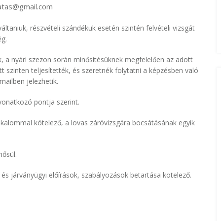
ratas@gmail.com
áltaniuk, részvételi szándékuk esetén szintén felvételi vizsgát
ég.
ek, a nyári szezon során minősítésüknek megfelelően az adott
szinten teljesítették, és szeretnék folytatni a képzésben való
mailben jelezhetik.
vonatkozó pontja szerint.
 alkalommal kötelező, a lovas záróvizsgára bocsátásának egyik
nősül.
és járványügyi előírások, szabályozások betartása kötelező.