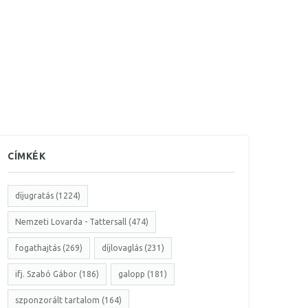
CÍMKÉK
díjugratás (1224)
Nemzeti Lovarda - Tattersall (474)
fogathajtás (269)
díjlovaglás (231)
ifj. Szabó Gábor (186)
galopp (181)
szponzorált tartalom (164)