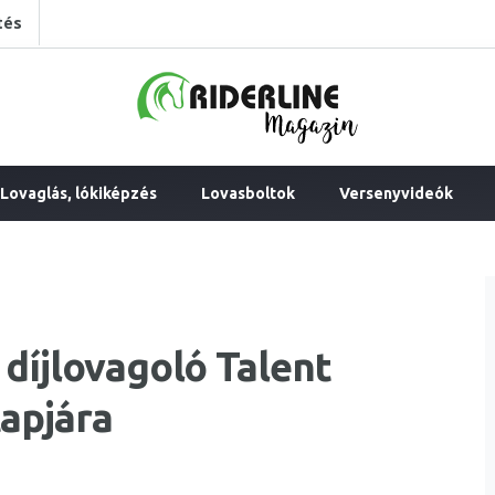
tés
Lovaglás, lókiképzés
Lovasboltok
Versenyvideók
 díjlovagoló Talent
apjára