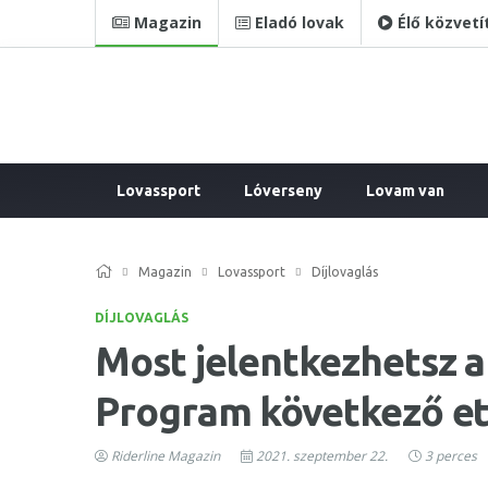
Magazin
Eladó lovak
Élő közvetí
Lovassport
Lóverseny
Lovam van
Magazin
Lovassport
Díjlovaglás
DÍJLOVAGLÁS
Most jelentkezhetsz a
Program következő et
Riderline Magazin
2021. szeptember 22.
3 perces