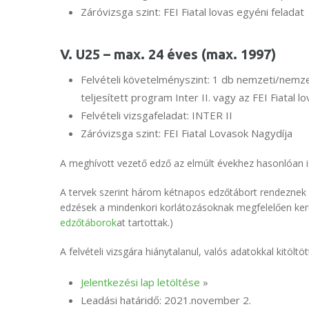
Záróvizsga szint: FEI Fiatal lovas egyéni feladat
V. U25 – max. 24 éves (max. 1997)
Felvételi követelményszint: 1 db nemzeti/nem
teljesített program Inter II. vagy az FEI Fiatal l
Felvételi vizsgafeladat: INTER II
Záróvizsga szint: FEI Fiatal Lovasok Nagydíja
A meghívott vezető edző az elmúlt évekhez hasonlóan i
A tervek szerint három kétnapos edzőtábort rendeznek a 
edzések a mindenkori korlátozásoknak megfelelően ker
edzőtáborok
at tartottak.)
A felvételi vizsgára hiánytalanul, valós adatokkal kitöltö
Jelentkezési lap letöltése
»
Leadási határidő: 2021.november 2.