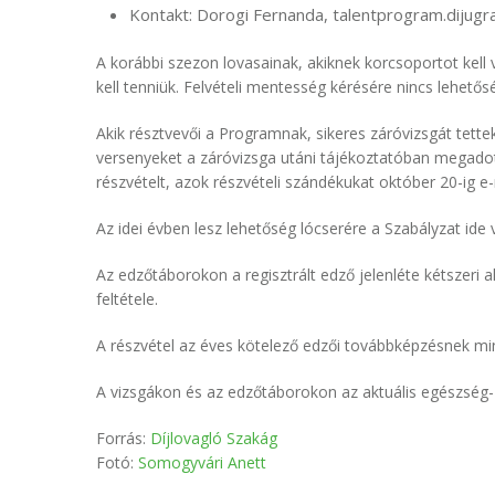
Kontakt: Dorogi Fernanda, talentprogram.dijug
A korábbi szezon lovasainak, akiknek korcsoportot kell v
kell tenniük. Felvételi mentesség kérésére nincs lehetős
Akik résztvevői a Programnak, sikeres záróvizsgát tett
versenyeket a záróvizsga utáni tájékoztatóban megadott 
részvételt, azok részvételi szándékukat október 20-ig e-
Az idei évben lesz lehetőség lócserére a Szabályzat ide 
Az edzőtáborokon a regisztrált edző jelenléte kétszeri
feltétele.
A részvétel az éves kötelező edzői továbbképzésnek mi
A vizsgákon és az edzőtáborokon az aktuális egészség- 
Forrás:
Díjlovagló Szakág
Fotó:
Somogyvári Anett