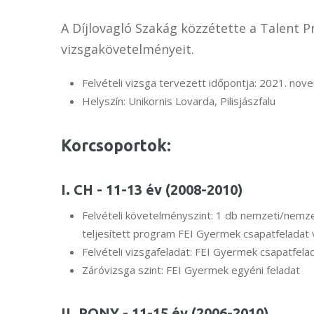
A Díjlovagló Szakág közzétette a Talent 
vizsgakövetelményeit.
Felvételi vizsga tervezett időpontja: 2021. nov
Helyszín: Unikornis Lovarda, Pilisjászfalu
Korcsoportok:
I. CH - 11-13 év (2008-2010)
Felvételi követelményszint: 1 db nemzeti/nem
teljesített program FEI Gyermek csapatfeladat 
Felvételi vizsgafeladat: FEI Gyermek csapatfela
Záróvizsga szint: FEI Gyermek egyéni feladat
II. PONY - 11-15 év (2006-2010)