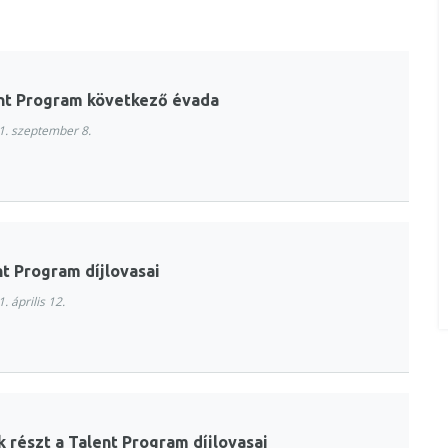
ent Program következő évada
. szeptember 8.
nt Program díjlovasai
. április 12.
 részt a Talent Program díjlovasai