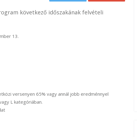
Program következő időszakának felvételi
ember 13.
zetközi versenyen 65% vagy annál jobb eredménnyel
vagy L kategóriában.
dat