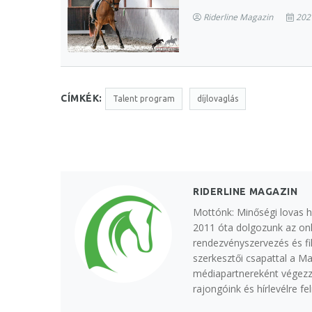
Riderline Magazin
2021
CÍMKÉK:
Talent program
díjlovaglás
RIDERLINE MAGAZIN
Mottónk: Minőségi lovas h
2011 óta dolgozunk az onl
rendezvényszervezés és fi
szerkesztői csapattal a M
médiapartnereként végezzü
rajongóink és hírlevélre f