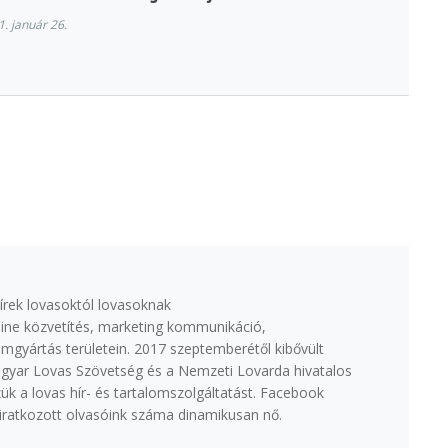
. január 26.
írek lovasoktól lovasoknak
ine közvetítés, marketing kommunikáció,
lmgyártás területein. 2017 szeptemberétől kibővült
agyar Lovas Szövetség és a Nemzeti Lovarda hivatalos
k a lovas hír- és tartalomszolgáltatást. Facebook
eliratkozott olvasóink száma dinamikusan nő.