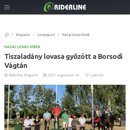
Magazin
Lovassport
Hazai lovas hírek
HAZAI LOVAS HÍREK
Tiszaladány lovasa győzött a Borsodi
Vágtán
Riderline Magazin
2021. augusztus 10.
1 perces