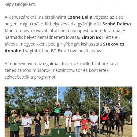
képviselőjeként.
A kishuszároknál az érsekhalmi
Czene Leila
végzett az első
helyen, míg a második helyezéssel a győrújbaráti
Szabó Dalma
Manitou nevű lovával jutott be a budapesti döntő futamba. A
harmadik helyet hernádnémeti lovasa,
Simon Bori
érte el
Jádéval, negyedikként pedig Nyírbogát kishuszára
Stekovics
Annabell
vágtatott be BT First Love nevű lovával.
A rendezvényen az izgalmas futamok mellett többek közt
zenés-táncos műsorok, néptáncműsor és koncertek
színesítették a programot.