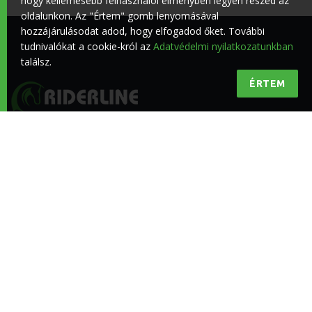
hogy kellemesebb felhasználói élményben legyen részed az
oldalunkon. Az "Értem" gomb lenyomásával
hozzájárulásodat adod, hogy elfogadod őket. További
tudnivalókat a cookie-król az
Adatvédelmi nyilatkozatunkban
találsz.
ÉRTEM
Minőségi lovas hírek a lovasokért
KÖVESS BENNÜNKET