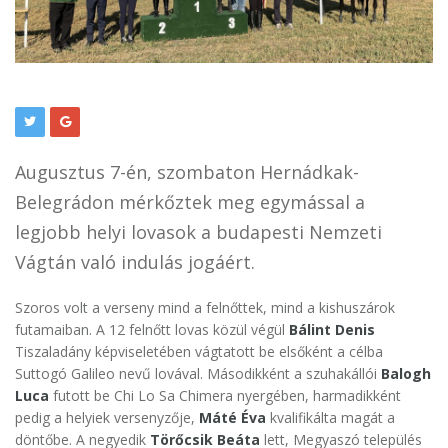
Augusztus 7-én, szombaton Hernádkak-
Belegrádon mérkőztek meg egymással a
legjobb helyi lovasok a budapesti Nemzeti
Vágtán való indulás jogáért.
Szoros volt a verseny mind a felnőttek, mind a kishuszárok
futamaiban. A 12 felnőtt lovas közül végül
Bálint Denis
Tiszaladány képviseletében vágtatott be elsőként a célba
Suttogó Galileo nevű lovával. Másodikként a szuhakállói
Balogh
Luca
futott be Chi Lo Sa Chimera nyergében, harmadikként
pedig a helyiek versenyzője,
Máté Éva
kvalifikálta magát a
döntőbe. A negyedik
Törőcsik Beáta
lett, Megyaszó település