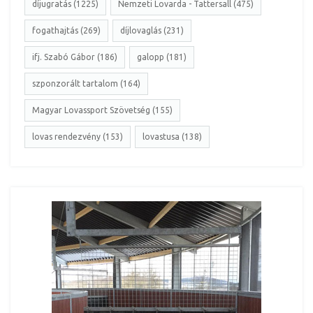
díjugratás (1225)
Nemzeti Lovarda - Tattersall (475)
fogathajtás (269)
díjlovaglás (231)
ifj. Szabó Gábor (186)
galopp (181)
szponzorált tartalom (164)
Magyar Lovassport Szövetség (155)
lovas rendezvény (153)
lovastusa (138)