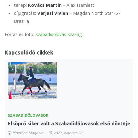
terep:
Kovács Martin
– Ajax Hamlett
díjugratás:
Varjasi Vivien
– Magdan North Star-57
Brazilia
Forrás és fotó:
Szabadidőlovas Szakág
Kapcsolódó cikkek
SZABADIDŐLOVASOK
Elsöprő siker volt a Szabadidőlovasok első döntője
Riderline Magazin
2021. október 20.