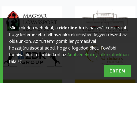
Mint minden weboldal, a
riderline.hu
is használ cookie-kat,
hogy kellemesebb felhasználói élményben legyen részed az
oldalunkon. Az "Értem" gomb lenyomásával
hozzájárulásodat adod, hogy elfogadod őket. További
tudnivalókat a cookie-król az
Adatvédelmi nyilatkozatunkban
találsz.
ÉRTEM