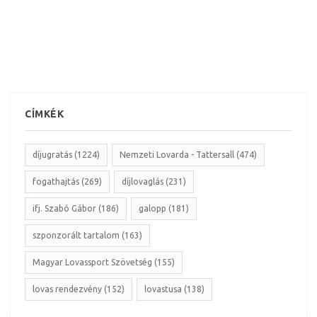
CÍMKÉK
díjugratás (1224)
Nemzeti Lovarda - Tattersall (474)
fogathajtás (269)
díjlovaglás (231)
ifj. Szabó Gábor (186)
galopp (181)
szponzorált tartalom (163)
Magyar Lovassport Szövetség (155)
lovas rendezvény (152)
lovastusa (138)