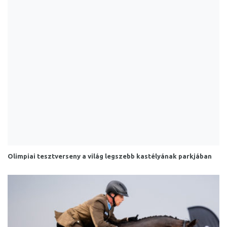
Olimpiai tesztverseny a világ legszebb kastélyának parkjában