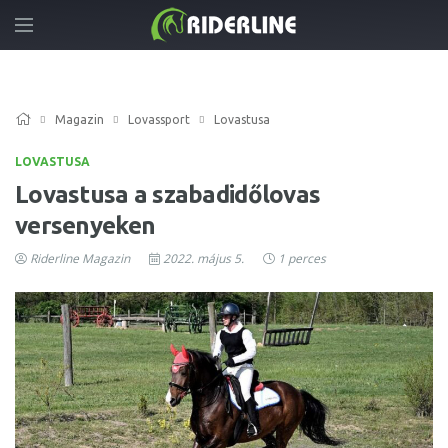
Magazin
Lovassport
Lovastusa
LOVASTUSA
Lovastusa a szabadidőlovas
versenyeken
Riderline Magazin
2022. május 5.
1 perces