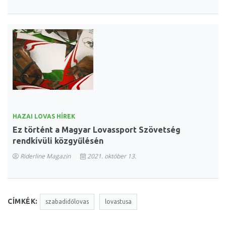
HAZAI LOVAS HÍREK
Ez történt a Magyar Lovassport Szövetség
rendkívüli közgyűlésén
Riderline Magazin
2021. október 13.
CÍMKÉK:
szabadidőlovas
lovastusa