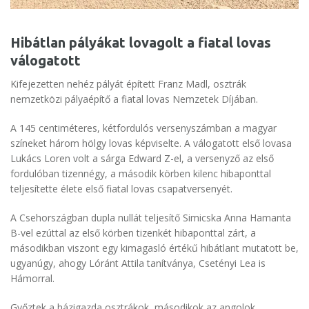
Hibátlan pályákat lovagolt a fiatal lovas
válogatott
Kifejezetten nehéz pályát épített Franz Madl, osztrák
nemzetközi pályaépítő a fiatal lovas Nemzetek Díjában.
A 145 centiméteres, kétfordulós versenyszámban a magyar
színeket három hölgy lovas képviselte. A válogatott első lovasa
Lukács Loren volt a sárga Edward Z-el, a versenyző az első
fordulóban tizennégy, a második körben kilenc hibaponttal
teljesítette élete első fiatal lovas csapatversenyét.
A Csehországban dupla nullát teljesítő Simicska Anna Hamanta
B-vel ezúttal az első körben tizenkét hibaponttal zárt, a
másodikban viszont egy kimagasló értékű hibátlant mutatott be,
ugyanúgy, ahogy Lóránt Attila tanítványa, Csetényi Lea is
Hámorral.
Győztek a házigazda osztrákok, másodikok az angolok,