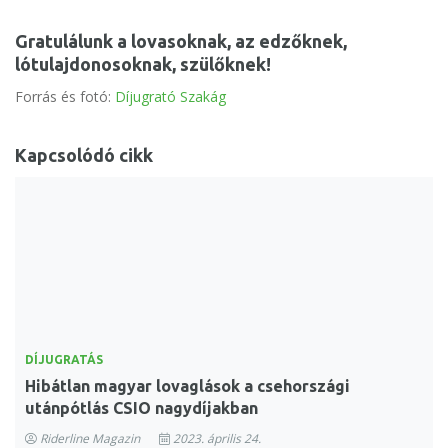
Gratulálunk a lovasoknak, az edzőknek,
lótulajdonosoknak, szülőknek!
Forrás és fotó:
Díjugrató Szakág
Kapcsolódó cikk
DÍJUGRATÁS
Hibátlan magyar lovaglások a csehországi
utánpótlás CSIO nagydíjakban
Riderline Magazin
2023. április 24.