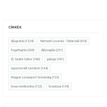
CÍMKÉK
díjugratás (1224)
Nemzeti Lovarda - Tattersall (474)
fogathajtás (269)
díjlovaglás (231)
ifj. Szabó Gábor (186)
galopp (181)
szponzorált tartalom (164)
Magyar Lovassport Szövetség (155)
lovas rendezvény (152)
lovastusa (138)