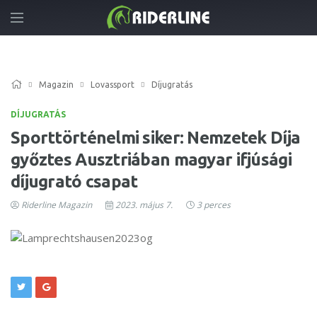
Magazin
Lovassport
Díjugratás
DÍJUGRATÁS
Sporttörténelmi siker: Nemzetek Díja
győztes Ausztriában magyar ifjúsági
díjugrató csapat
Riderline Magazin
2023. május 7.
3 perces