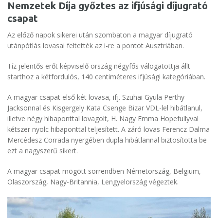
Nemzetek Díja győztes az ifjúsági díjugrató
csapat
Az előző napok sikerei után szombaton a magyar díjugrató
utánpótlás lovasai feltették az i-re a pontot Ausztriában.
Tíz jelentős erőt képviselő ország négyfős válogatottja állt
starthoz a kétfordulós, 140 centiméteres ifjúsági kategóriában.
A magyar csapat első két lovasa, ifj. Szuhai Gyula Perthy
Jacksonnal és Kisgergely Kata Csenge Bizar VDL-lel hibátlanul,
illetve négy hibaponttal lovagolt, H. Nagy Emma Hopefullyval
kétszer nyolc hibaponttal teljesített. A záró lovas Ferencz Dalma
Mercédesz Corrada nyergében dupla hibátlannal biztosította be
ezt a nagyszerű sikert.
A magyar csapat mögött sorrendben Németország, Belgium,
Olaszország, Nagy-Britannia, Lengyelország végeztek.