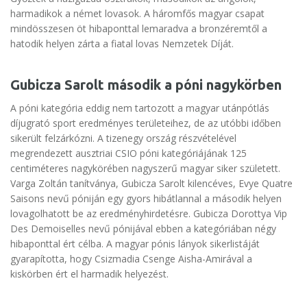
harmadikok a német lovasok. A háromfős magyar csapat
mindösszesen öt hibaponttal lemaradva a bronzéremtől a
hatodik helyen zárta a fiatal lovas Nemzetek Díját.
Gubicza Sarolt második a póni nagykörben
A póni kategória eddig nem tartozott a magyar utánpótlás
díjugrató sport eredményes területeihez, de az utóbbi időben
sikerült felzárkózni. A tizenegy ország részvételével
megrendezett ausztriai CSIO póni kategóriájának 125
centiméteres nagykörében nagyszerű magyar siker született.
Varga Zoltán tanítványa, Gubicza Sarolt kilencéves, Evye Quatre
Saisons nevű póniján egy gyors hibátlannal a második helyen
lovagolhatott be az eredményhirdetésre. Gubicza Dorottya Vip
Des Demoiselles nevű pónijával ebben a kategóriában négy
hibaponttal ért célba. A magyar pónis lányok sikerlistáját
gyarapította, hogy Csizmadia Csenge Aisha-Amirával a
kiskörben ért el harmadik helyezést.