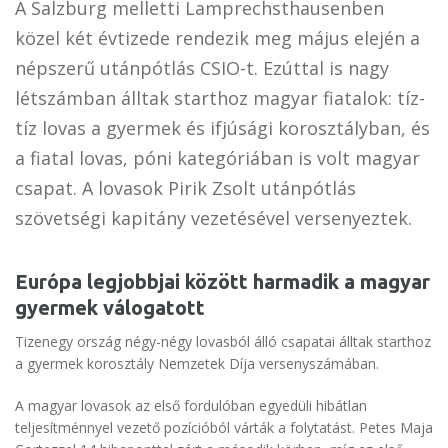
A Salzburg melletti Lamprechsthausenben
közel két évtizede rendezik meg május elején a
népszerű utánpótlás CSIO-t. Ezúttal is nagy
létszámban álltak starthoz magyar fiatalok: tíz-
tíz lovas a gyermek és ifjúsági korosztályban, és
a fiatal lovas, póni kategóriában is volt magyar
csapat. A lovasok Pirik Zsolt utánpótlás
szövetségi kapitány vezetésével versenyeztek.
Európa legjobbjai között harmadik a magyar
gyermek válogatott
Tizenegy ország négy-négy lovasból álló csapatai álltak starthoz
a gyermek korosztály Nemzetek Díja versenyszámában.
A magyar lovasok az első fordulóban egyedüli hibátlan
teljesítménnyel vezető pozícióból várták a folytatást. Petes Maja