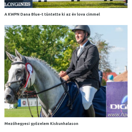
A KWPN Dana Blue-t tüntette ki az év lova címmel
Mezőhegyesi győzelem Kiskunhalason