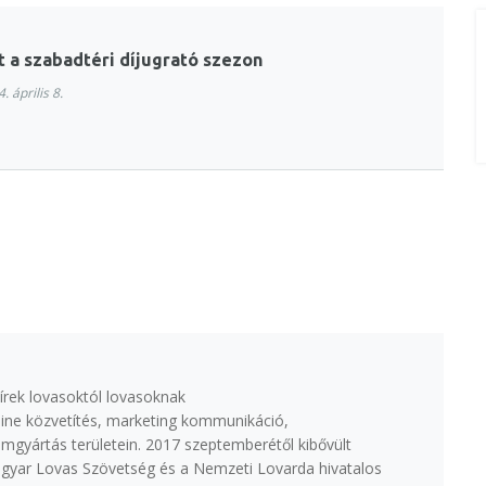
t a szabadtéri díjugrató szezon
. április 8.
írek lovasoktól lovasoknak
ine közvetítés, marketing kommunikáció,
lmgyártás területein. 2017 szeptemberétől kibővült
agyar Lovas Szövetség és a Nemzeti Lovarda hivatalos