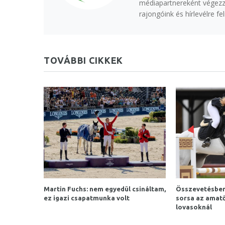
médiapartnereként végezzü
rajongóink és hírlevélre f
TOVÁBBI CIKKEK
Martin Fuchs: nem egyedül csináltam,
Összevetésben 
ez igazi csapatmunka volt
sorsa az amat
lovasoknál