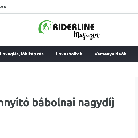
tés
Lovaglás, lókiképzés
Lovasboltok
Versenyvideók
nyitó bábolnai nagydíj