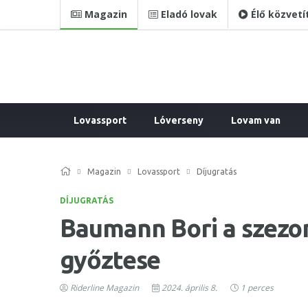
Magazin
Eladó lovak
Élő közvetí
Lovassport
Lóverseny
Lovam van
Magazin
Lovassport
Díjugratás
DÍJUGRATÁS
Baumann Bori a szezon
győztese
Riderline Magazin
2024. április 8.
1 perces