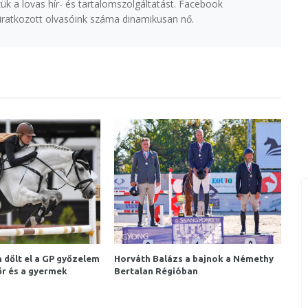
k a lovas hír- és tartalomszolgáltatást. Facebook
eliratkozott olvasóink száma dinamikusan nő.
dőlt el a GP győzelem
Horváth Balázs a bajnok a Némethy
őr és a gyermek
Bertalan Régióban