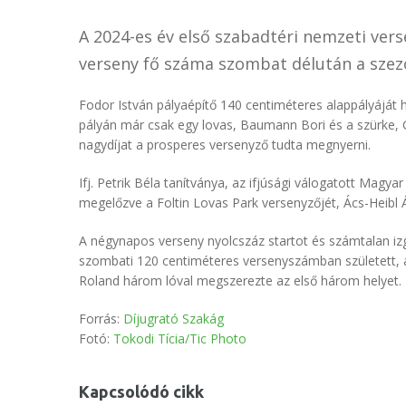
A 2024-es év első szabadtéri nemzeti ve
verseny fő száma szombat délután a szezo
Fodor István pályaépítő 140 centiméteres alappályáját há
pályán már csak egy lovas, Baumann Bori és a szürke, G-
nagydíjat a prosperes versenyző tudta megnyerni.
Ifj. Petrik Béla tanítványa, az ifjúsági válogatott Mag
megelőzve a Foltin Lovas Park versenyzőjét, Ács-Heibl Á
A négynapos verseny nyolcszáz startot és számtalan iz
szombati 120 centiméteres versenyszámban született, a
Roland három lóval megszerezte az első három helyet.
Forrás:
Díjugrató Szakág
Fotó:
Tokodi Tícia/Tic Photo
Kapcsolódó cikk