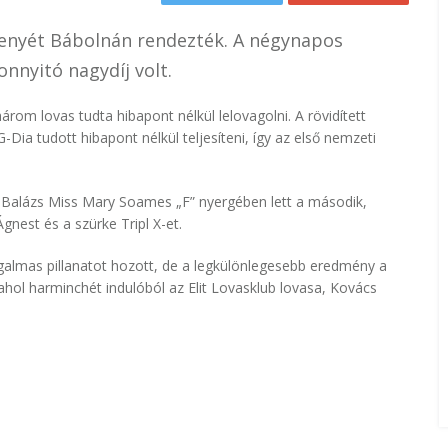
rsenyét Bábolnán rendezték. A négynapos
nnyitó nagydíj volt.
rom lovas tudta hibapont nélkül lelovagolni. A rövidített
Dia tudott hibapont nélkül teljesíteni, így az első nemzeti
yar Balázs Miss Mary Soames „F” nyergében lett a második,
gnest és a szürke Tripl X-et.
galmas pillanatot hozott, de a legkülönlegesebb eredmény a
hol harminchét indulóból az Elit Lovasklub lovasa, Kovács