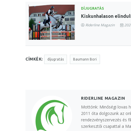
DÍJUGRATÁS
Kiskunhalason elindul
Riderline Magazin
2024
CÍMKÉK:
díjugratás
Baumann Bori
RIDERLINE MAGAZIN
Mottónk: Minőségi lovas h
2011 óta dolgozunk az onl
rendezvényszervezés és fi
szerkesztői csapattal a M