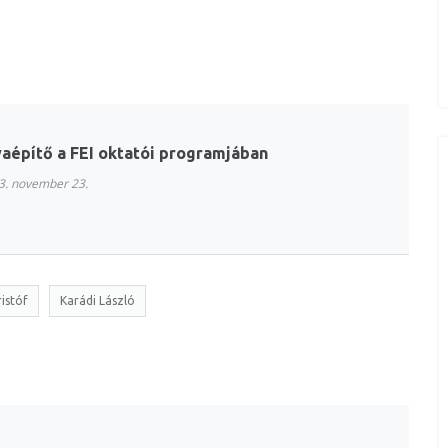
aépítő a FEI oktatói programjában
. november 23.
istóf
Karádi László