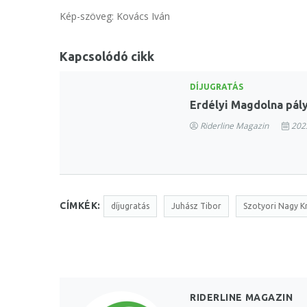
Kép-szöveg: Kovács Iván
Kapcsolódó cikk
DÍJUGRATÁS
Erdélyi Magdolna pály
Riderline Magazin
2023
CÍMKÉK:
díjugratás
Juhász Tibor
Szotyori Nagy Kr
RIDERLINE MAGAZIN