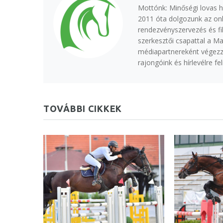
Mottónk: Minőségi lovas h
2011 óta dolgozunk az onl
rendezvényszervezés és fi
szerkesztői csapattal a M
médiapartnereként végezzü
rajongóink és hírlevélre f
TOVÁBBI CIKKEK