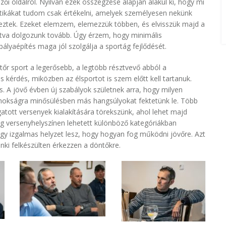
zői oldalról. Nyilván ezek összegzése alapján alakul ki, hogy mi
tikákat tudom csak értékelni, amelyek személyesen nekünk
tkeztek. Ezeket elemzem, elemezzük többen, és elvisszük majd a
ítva dolgozunk tovább. Úgy érzem, hogy minimális
ályaépítés maga jól szolgálja a sportág fejlődését.
őr sport a legerősebb, a legtöbb résztvevő abból a
 kérdés, miközben az élsportot is szem előtt kell tartanuk.
s. A jövő évben új szabályok születnek arra, hogy milyen
ajnokságra minősülésben más hangsúlyokat fektetünk le. Több
atott versenyek kialakítására törekszünk, ahol lehet majd
g versenyhelyszínen lehetett különböző kategóriákban
 egy izgalmas helyzet lesz, hogy hogyan fog működni jövőre. Azt
ki felkészülten érkezzen a döntőkre.