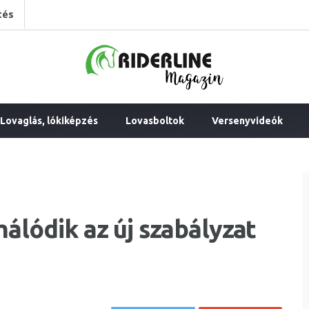
tés
Lovaglás, lókiképzés
Lovasboltok
Versenyvideók
álódik az új szabályzat