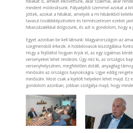
hibákat is, amiket elkövettünk, akár szakmai, akár rende
mindent módosítsunk. Pályaépítői szemmel azokat a kri
jöttek, azokat a hibákat, amelyek a mi hibáinkból kele
tavaszi továbbképzésekre és természetesen ezeket jav
hibaszázalékkal dolgozunk, és azt is gondolom, hogy a p
Egyet azonban be kell látnunk: Magyarországon az amat
szegmensből érkezik. A hobbilovasok kiszolgálása fontos
Hogy a fejlődést hogyan érjük el, az egy izgalmas kérdé
versenyeket lehet rendezni. Úgy néz ki, az országos b
versenyhelyszínen, megfelelően dotált, anyagilag támog
minősülni az országos bajnokságra. Ugye eddig rengete
minősülni. Most csak a kijelölt helyeken lehet majd. Ez
gondolom azonban, jobban szolgálja majd, hogy minden