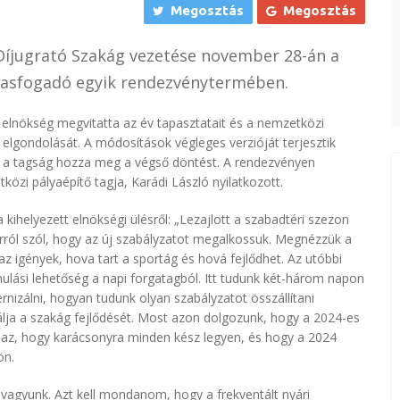
Megosztás
Megosztás
a Díjugrató Szakág vezetése november 28-án a
ovasfogadó egyik rendezvénytermében.
elnökség megvitatta az év tapasztatait és a nemzetközi
lgondolását. A módosítások végleges verzióját terjesztik
l a tagság hozza meg a végső döntést. A rendezvényen
közi pályaépítő tagja, Karádi László nyilatkozott.
 kihelyezett elnökségi ülésről: „Lezajlott a szabadtéri szezon
rról szól, hogy az új szabályzatot megalkossuk. Megnézzük a
z igények, hova tart a sportág és hová fejlődhet. Az utóbbi
nulási lehetőség a napi forgatagból. Itt tudunk két-három napon
rnizálni, hogyan tudunk olyan szabályzatot összállítani
álja a szakág fejlődését. Most azon dolgozunk, hogy a 2024-es
 az, hogy karácsonyra minden kész legyen, és hogy a 2024
ön.
 vagyunk. Azt kell mondanom, hogy a frekventált nyári