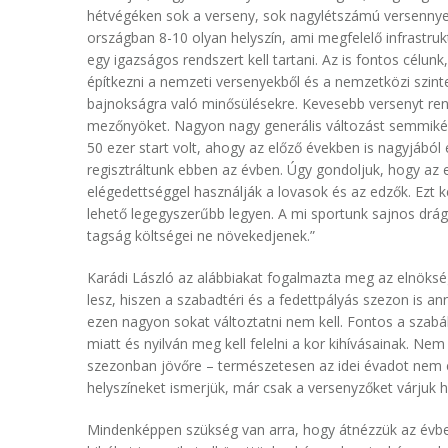
hétvégéken sok a verseny, sok nagylétszámú versennyel,
országban 8-10 olyan helyszín, ami megfelelő infrastruk
egy igazságos rendszert kell tartani. Az is fontos célunk
építkezni a nemzeti versenyekből és a nemzetközi szinte
bajnokságra való minősülésekre. Kevesebb versenyt ren
mezőnyöket. Nagyon nagy generális változást semmikép
50 ezer start volt, ahogy az előző években is nagyjából 
regisztráltunk ebben az évben. Úgy gondoljuk, hogy az e
elégedettséggel használják a lovasok és az edzők. Ezt k
lehető legegyszerűbb legyen. A mi sportunk sajnos drág
tagság költségei ne növekedjenek.”
Karádi László az alábbiakat fogalmazta meg az elnöks
lesz, hiszen a szabadtéri és a fedettpályás szezon is
ezen nagyon sokat változtatni nem kell. Fontos a szabá
miatt és nyilván meg kell felelni a kor kihívásainak. Nem a
szezonban jövőre – természetesen az idei évadot nem é
helyszíneket ismerjük, már csak a versenyzőket várjuk 
Mindenképpen szükség van arra, hogy átnézzük az évbe