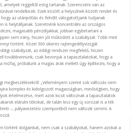
 amelyek reggeltől estig tartanak. Szerencsére van az
túrával rendelkezik. Ezek között a helyszínek között rendet és
, hogy az utánpótlás és felnőtt válogatottjaink tudjanak
n is helytálljanak. Szeretnénk koncentrálni az országos
dezni, magasabb pénzdíjakkal, jobban egybetartani a
pen sem irány, hiszen jól működött a szabályzat. Több mint
ennyi történt. Közel 300 sikeres rajtengedélyvizsgát
ddigi szabályzat, az eddigi rendszer megfelelő, hiszen
ell továbbvinnünk, csak bevonjuk a tapasztalatokat, hogy a
a műfaj, próbálunk a magas árak mellett úgy építkezni, hogy a
égi megbeszélésekről: „Véleményem szerint sok változás nem
 annyira komplex és kidolgozott magasságban, minőségben, hogy
lyok értelmezése, mert azok kicsit változnak a tapasztalatok
karok elárulni titkokat, de talán lesz egy új sorozat is a téli
rinti –, pályavezetési szempontból nem változik semmi. A
hozzá.
n történt dolgainkat, nem csak a szabályokat, hanem azokat a