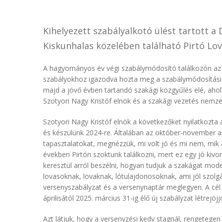
Kihelyezett szabályalkotó ülést tartott 
Kiskunhalas közelében található Pirtó L
A hagyományos év végi szabálymódosító találkozón az 
szabályokhoz igazodva hozta meg a szabálymódosítási e
majd a jövő évben tartandó szakági közgyűlés elé, aho
Szotyori Nagy Kristóf elnök és a szakági vezetés nemzet
Szotyori Nagy Kristóf elnök a következőket nyilatkozta a
és készülünk 2024-re. Általában az október-november a
tapasztalatokat, megnézzük, mi volt jó és mi nem, mik a
években Pirtón szoktunk találkozni, mert ez egy jó kivo
keresztül arról beszélni, hogyan tudjuk a szakágat mode
lovasoknak, lovaknak, lótulajdonosoknak, ami jól szolg
versenyszabályzat és a versenynaptár meglegyen. A cél
áprilisától 2025. március 31-ig élő új szabályzat létrejöjj
Azt látjuk, hogy a versenyzési kedv stagnál, rengetegen