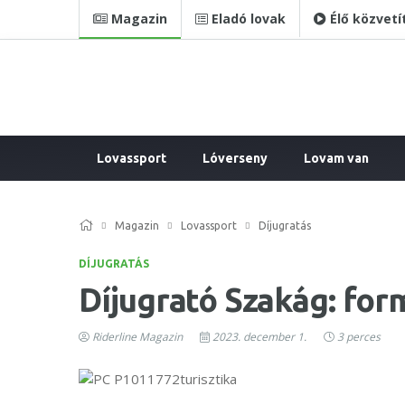
Magazin
Eladó lovak
Élő közvetí
Lovassport
Lóverseny
Lovam van
Magazin
Lovassport
Díjugratás
DÍJUGRATÁS
Díjugrató Szakág: form
Riderline Magazin
2023. december 1.
3 perces