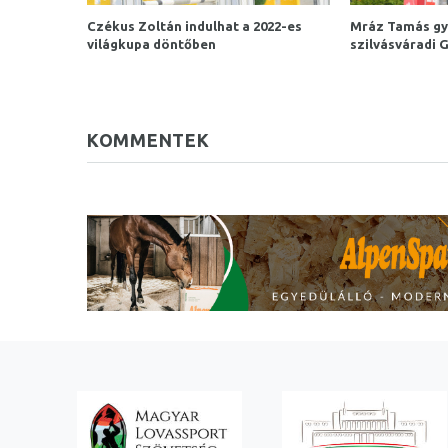
Czékus Zoltán indulhat a 2022-es
Mráz Tamás gy
világkupa döntőben
szilvásváradi 
KOMMENTEK