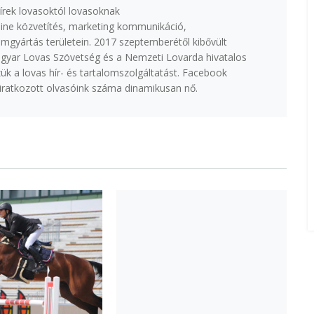
írek lovasoktól lovasoknak
ine közvetítés, marketing kommunikáció,
lmgyártás területein. 2017 szeptemberétől kibővült
agyar Lovas Szövetség és a Nemzeti Lovarda hivatalos
k a lovas hír- és tartalomszolgáltatást. Facebook
eliratkozott olvasóink száma dinamikusan nő.