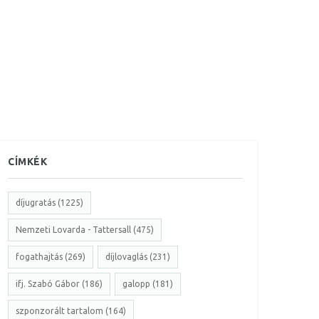
CÍMKÉK
díjugratás (1225)
Nemzeti Lovarda - Tattersall (475)
fogathajtás (269)
díjlovaglás (231)
ifj. Szabó Gábor (186)
galopp (181)
szponzorált tartalom (164)