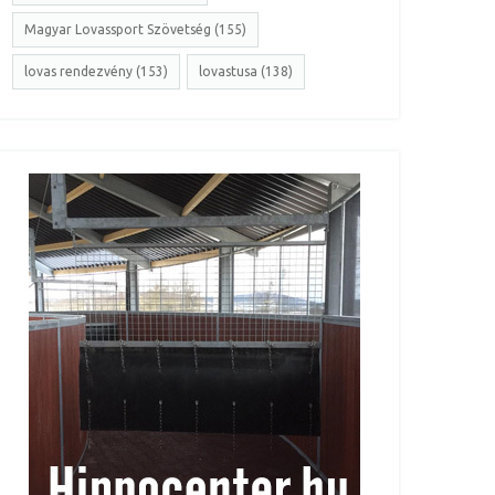
Magyar Lovassport Szövetség (155)
lovas rendezvény (153)
lovastusa (138)