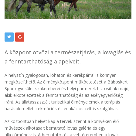
A központ ötvözi a természetjárás, a lovaglás és
a fenntarthatóság alapelveit.
A helyszín gyalogosan, lóháton és kerékpárral is könnyen
megközelíthető. Az élményközpont működtetését a Báboskert
Sportegyesület szakemberei és helyi partnerek biztosítják majd,
akik elkötelezettek a fenntarthatóság és az esélyegyenlőség
iránt. Az állatasszisztált turisztikai élményelemek a terápiás
hatások mellett rekreációs és edukációs célt is szolgálnak.
Az központban helyet kap a tervek szerint a környéken élő
művészek alkotásait bemutató lovas galéria és egy
alkotóműhely is. A bemutató- és a vetítőteremben a lovak