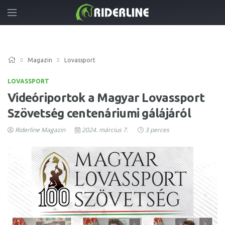
Magazin
Lovassport
LOVASSPORT
Videóriportok a Magyar Lovassport
Szövetség centenáriumi gálájáról
Riderline Magazin
2024. március 7.
3 perces