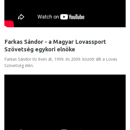
Farkas Sándor - a Magyar Lovassport
Szövetség egykori elnöke
Farkas Sándor tíz éven át, 1999. és 2009. között állt a Lovas
Szövetség élén.