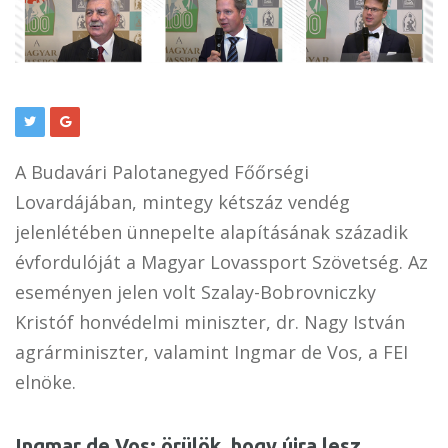
A Budavári Palotanegyed Főőrségi
Lovardájában, mintegy kétszáz vendég
jelenlétében ünnepelte alapításának századik
évfordulóját a Magyar Lovassport Szövetség. Az
eseményen jelen volt Szalay-Bobrovniczky
Kristóf honvédelmi miniszter, dr. Nagy István
agrárminiszter, valamint Ingmar de Vos, a FEI
elnöke.
Ingmar de Vos: örülök, hogy újra lesz