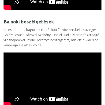
Bajnoki beszélgetések
Az est során a bajnokok is reflektorfénybe kerültek. Kaizinger
Balázs lovastusázóval Szebényi Dániel, Hölle Martin fogathajtó
világbajnokkal Stróbl Dorottya beszélgetett, mielőtt a Riderline
kamerája elé álltak volna.