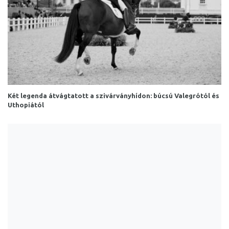
Két legenda átvágtatott a szivárványhídon: búcsú Valegrótól és
Uthopiától