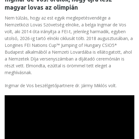
magyar lovas az olimpián
Nem túlzás, hogy az est egyik meglepetésvendége a
Nemzetközi Lovas Szövetség elnöke, a belga Ingmar de Vos
volt, aki 2014 óta irányítja a FEI-t, jelenleg harmadik, egyben
utolsó, 2026-ig tartó elnöki ciklusát tölti. 2018 augusztusában, a
Longines FEI Nations Cup™ Jumping of Hungary CSIO5*
Budapest alkalmából a Nemzeti Lovardába is ellátogatott, ahol
a Nemzetek Díja versenyszámban a díjátadó ceremónián is
részt vett. Elmondta, ezúttal is örömmel tett eleget a
meghívásnak.
Ingmar de Vos beszélgetőpartnere dr. Jármy Miklós volt.