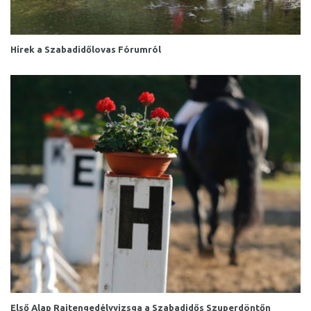
Hírek a Szabadidőlovas Fórumról
Első Alap Rajtengedélyvizsga a Szabadidős Szuperdöntőn