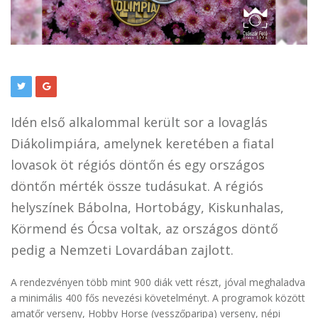
Idén első alkalommal került sor a lovaglás
Diákolimpiára, amelynek keretében a fiatal
lovasok öt régiós döntőn és egy országos
döntőn mérték össze tudásukat. A régiós
helyszínek Bábolna, Hortobágy, Kiskunhalas,
Körmend és Ócsa voltak, az országos döntő
pedig a Nemzeti Lovardában zajlott.
A rendezvényen több mint 900 diák vett részt, jóval meghaladva
a minimális 400 fős nevezési követelményt. A programok között
amatőr verseny, Hobby Horse (vesszőparipa) verseny, népi