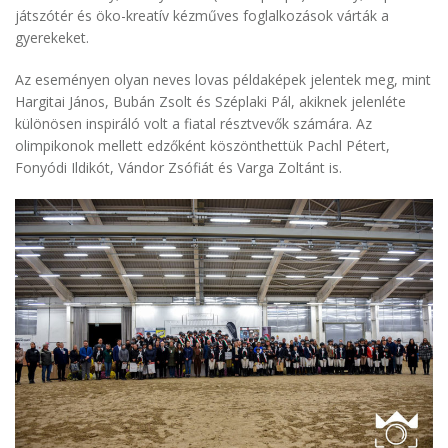
játszótér és öko-kreatív kézműves foglalkozások várták a
gyerekeket.
Az eseményen olyan neves lovas példaképek jelentek meg, mint
Hargitai János, Bubán Zsolt és Széplaki Pál, akiknek jelenléte
különösen inspiráló volt a fiatal résztvevők számára. Az
olimpikonok mellett edzőként köszönthettük Pachl Pétert,
Fonyódi Ildikót, Vándor Zsófiát és Varga Zoltánt is.