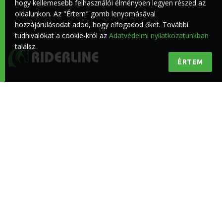
hogy kellemesebb felhasználói élményben legyen részed az
oldalunkon. Az "Értem" gomb lenyomásával
hozzájárulásodat adod, hogy elfogadod őket. További
tudnivalókat a cookie-król az
Adatvédelmi nyilatkozatunkban
találsz.
ÉRTEM
Minőségi lovas hírek a lovasokért
KÖVESS BENNÜNKET