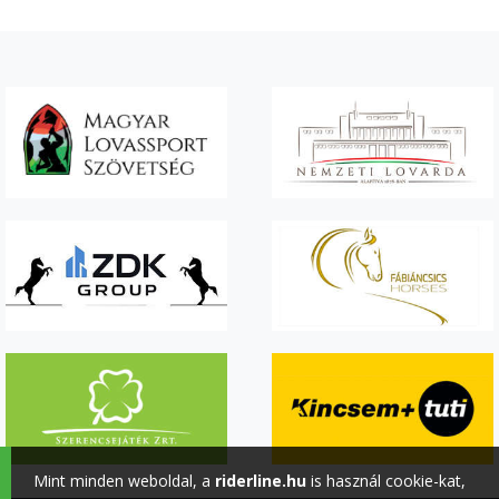
Mint minden weboldal, a
riderline.hu
is használ cookie-kat,