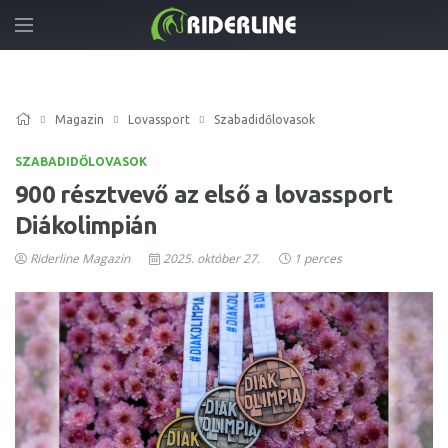
Magazin
Lovassport
Szabadidőlovasok
SZABADIDŐLOVASOK
900 résztvevő az első a lovassport
Diákolimpián
Riderline Magazin
2025. október 27.
1 perces