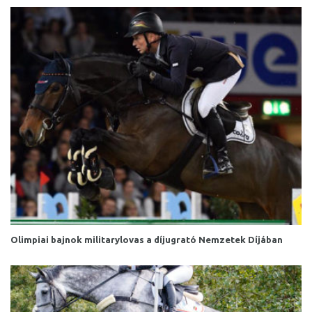
Olimpiai bajnok militarylovas a díjugrató Nemzetek Díjában