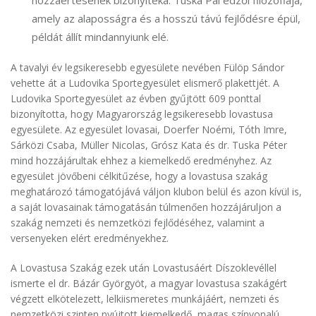
hozzáértésének bizonyítéka. Tuska Pál edzői filozófiája,
amely az alaposságra és a hosszú távú fejlődésre épül,
példát állít mindannyiunk elé.
A tavalyi év legsikeresebb egyesülete nevében Fülöp Sándor
vehette át a Ludovika Sportegyesület elismerő plakettjét. A
Ludovika Sportegyesület az évben gyűjtött 609 ponttal
bizonyította, hogy Magyarország legsikeresebb lovastusa
egyesülete. Az egyesület lovasai, Doerfer Noémi, Tóth Imre,
Sárközi Csaba, Müller Nicolas, Grósz Kata és dr. Tuska Péter
mind hozzájárultak ehhez a kiemelkedő eredményhez. Az
egyesület jövőbeni célkitűzése, hogy a lovastusa szakág
meghatározó támogatójává váljon klubon belül és azon kívül is,
a saját lovasainak támogatásán túlmenően hozzájáruljon a
szakág nemzeti és nemzetközi fejlődéséhez, valamint a
versenyeken elért eredményekhez.
A Lovastusa Szakág ezek után Lovastusáért Díszoklevéllel
ismerte el dr. Bázár Györgyöt, a magyar lovastusa szakágért
végzett elkötelezett, lelkiismeretes munkájáért, nemzeti és
nemzetközi szinten nyújtott kiemelkedő, magas színvonalú