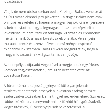
lovastusában.
Végül, de nem utolsó sorban pedig Kaizinger Balázs vehette át
az Év Lovasa címmel járó plakettet. Kaizinger Balázs nem csak
olimpiai részvételével, hanem a magyar bajnoki cím elnyerésével
is bebizonyította, hogy a legmagasabb szinten képviseli a
lovastusát. Példamutató elszántsága, kitartása és eredményei
méltán emelik őt a hazai lovastusa élvonalába. Versenyein
mutatott precíz és szenvedélyes teljesítménye inspiráció
mindannyiunk számára. Balázs sikerei megmutatják, hogy a
magyar lovastusának világszinten is van jövője.
Az ünnepélyes díjátadó végeztével a megjelentek egy ízletes
vacsorát fogyaszthattak el, ami után kezdetét vette az I.
Lovastusa Fórum.
A fórum témái a teljesség igénye nélkül olyan jelentős
területeket érintettek, amelyek a lovastusa szakág nemzeti
szabályzatváltozásában kiemelt figyelmet érdemelnek. Szó esett
többek között a versenyrendszerhez fűződő hiánypótlásokról,
kiegészítésekről, új versenytípusok bevezetéséről, a