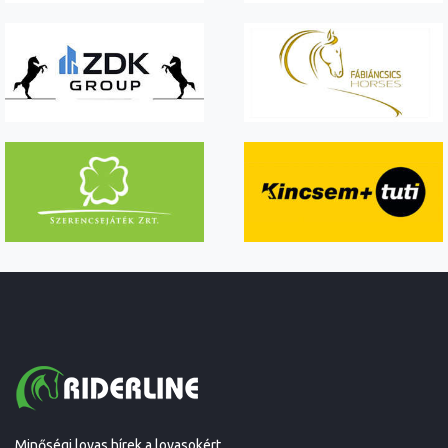
Minőségi lovas hírek a lovasokért