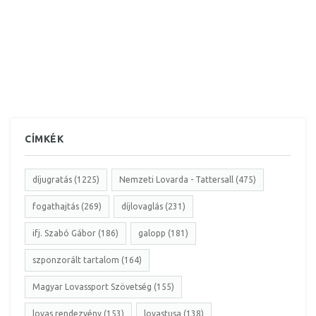
CÍMKÉK
díjugratás (1225)
Nemzeti Lovarda - Tattersall (475)
fogathajtás (269)
díjlovaglás (231)
ifj. Szabó Gábor (186)
galopp (181)
szponzorált tartalom (164)
Magyar Lovassport Szövetség (155)
lovas rendezvény (153)
lovastusa (138)