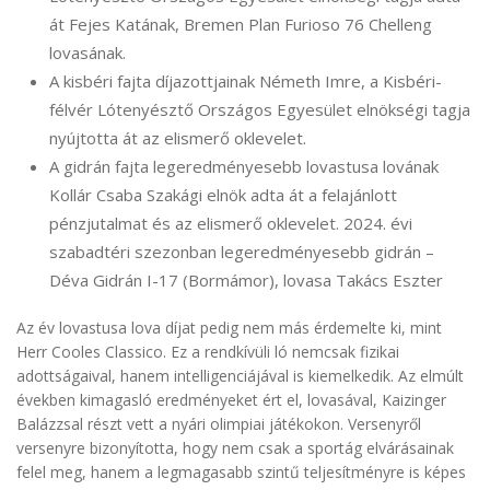
át Fejes Katának, Bremen Plan Furioso 76 Chelleng
lovasának.
A kisbéri fajta díjazottjainak Németh Imre, a Kisbéri-
félvér Lótenyésztő Országos Egyesület elnökségi tagja
nyújtotta át az elismerő oklevelet.
A gidrán fajta legeredményesebb lovastusa lovának
Kollár Csaba Szakági elnök adta át a felajánlott
pénzjutalmat és az elismerő oklevelet. 2024. évi
szabadtéri szezonban legeredményesebb gidrán –
Déva Gidrán I-17 (Bormámor), lovasa Takács Eszter
Az év lovastusa lova díjat pedig nem más érdemelte ki, mint
Herr Cooles Classico. Ez a rendkívüli ló nemcsak fizikai
adottságaival, hanem intelligenciájával is kiemelkedik. Az elmúlt
években kimagasló eredményeket ért el, lovasával, Kaizinger
Balázzsal részt vett a nyári olimpiai játékokon. Versenyről
versenyre bizonyította, hogy nem csak a sportág elvárásainak
felel meg, hanem a legmagasabb szintű teljesítményre is képes