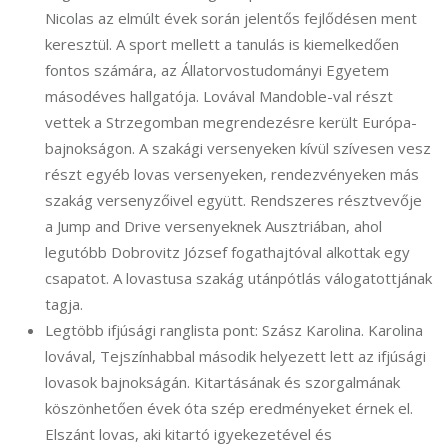
Nicolas az elmúlt évek során jelentős fejlődésen ment
keresztül. A sport mellett a tanulás is kiemelkedően
fontos számára, az Állatorvostudományi Egyetem
másodéves hallgatója. Lovával Mandoble-val részt
vettek a Strzegomban megrendezésre került Európa-
bajnokságon. A szakági versenyeken kívül szívesen vesz
részt egyéb lovas versenyeken, rendezvényeken más
szakág versenyzőivel együtt. Rendszeres résztvevője
a Jump and Drive versenyeknek Ausztriában, ahol
legutóbb Dobrovitz József fogathajtóval alkottak egy
csapatot. A lovastusa szakág utánpótlás válogatottjának
tagja.
Legtöbb ifjúsági ranglista pont: Szász Karolina. Karolina
lovával, Tejszínhabbal második helyezett lett az ifjúsági
lovasok bajnokságán. Kitartásának és szorgalmának
köszönhetően évek óta szép eredményeket érnek el.
Elszánt lovas, aki kitartó igyekezetével és