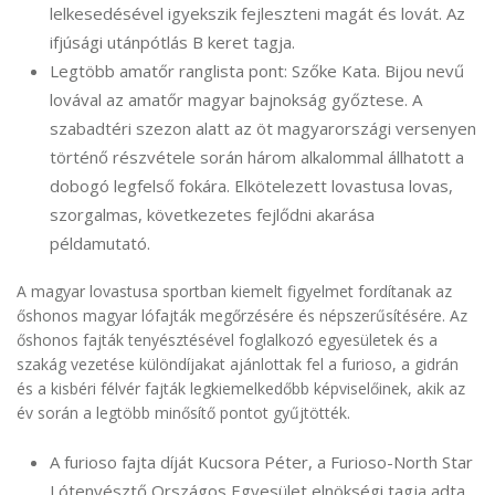
lelkesedésével igyekszik fejleszteni magát és lovát. Az
ifjúsági utánpótlás B keret tagja.
Legtöbb amatőr ranglista pont: Szőke Kata. Bijou nevű
lovával az amatőr magyar bajnokság győztese. A
szabadtéri szezon alatt az öt magyarországi versenyen
történő részvétele során három alkalommal állhatott a
dobogó legfelső fokára. Elkötelezett lovastusa lovas,
szorgalmas, következetes fejlődni akarása
példamutató.
A magyar lovastusa sportban kiemelt figyelmet fordítanak az
őshonos magyar lófajták megőrzésére és népszerűsítésére. Az
őshonos fajták tenyésztésével foglalkozó egyesületek és a
szakág vezetése különdíjakat ajánlottak fel a furioso, a gidrán
és a kisbéri félvér fajták legkiemelkedőbb képviselőinek, akik az
év során a legtöbb minősítő pontot gyűjtötték.
A furioso fajta díját Kucsora Péter, a Furioso-North Star
Lótenyésztő Országos Egyesület elnökségi tagja adta