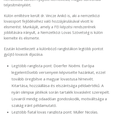
teljesítményéért.
Külön említésre került dr. Vincze Anikó is, aki a nemzetközi
lovassport fejlődéséhez való hozzájárulásával vívott ki
elismerést. Munkáját, amely a FEI képzési rendszerének
jobbítására irányult, a Nemzetközi Lovas Szövetség is külön
kiemelte és elismerte.
Ezután következett a különböző ranglistákon legtöbb pontot
gyűjtő lovasok díjazása.
Legtöbb ranglista pont: Doerfer Noémi. Európa
legjelentősebb versenyein képviselte hazánkat, ezzel
tovább öregbítve a magyar lovastusa hírnevét.
Kitartása, hozzáállása és elszántsága példaértékű. A
nyári olimpiai játékok során tartalék lovasként szerepelt.
Lovairól mindig odaadóan gondoskodik, motiváltsága a
szakág iránt példamutató.
Legtöbb fiatal lovas ranglista pont: Müller Nicolas.