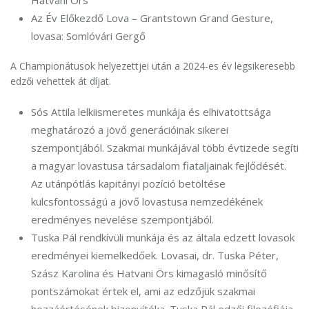
Hatvani Örs
Az Év Előkezdő Lova – Grantstown Grand Gesture,
lovasa: Somlóvári Gergő
A Championátusok helyezettjei után a 2024-es év legsikeresebb
edzői vehettek át díjat.
Sós Attila lelkiismeretes munkája és elhivatottsága
meghatározó a jövő generációinak sikerei
szempontjából. Szakmai munkájával több évtizede segíti
a magyar lovastusa társadalom fiataljainak fejlődését.
Az utánpótlás kapitányi pozíció betöltése
kulcsfontosságú a jövő lovastusa nemzedékének
eredményes nevelése szempontjából.
Tuska Pál rendkívüli munkája és az általa edzett lovasok
eredményei kiemelkedőek. Lovasai, dr. Tuska Péter,
Szász Karolina és Hatvani Örs kimagasló minősítő
pontszámokat értek el, ami az edzőjük szakmai