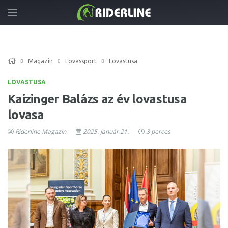
Magazin
Lovassport
Lovastusa
LOVASTUSA
Kaizinger Balázs az év lovastusa
lovasa
Riderline Magazin
2025. január 21.
3 perces