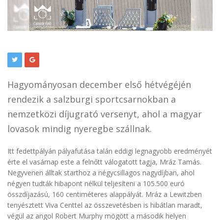
Hagyományosan december első hétvégéjén
rendezik a salzburgi sportcsarnokban a
nemzetközi díjugrató versenyt, ahol a magyar
lovasok mindig nyeregbe szállnak.
Itt fedettpályán pályafutása talán eddigi legnagyobb eredményét
érte el vasárnap este a felnőtt válogatott tagja, Mráz Tamás.
Negyvenen álltak starthoz a négycsillagos nagydíjban, ahol
négyen tudták hibapont nélkül teljesíteni a 105.500 euró
összdíjazású, 160 centiméteres alappályát. Mráz a Lewitzben
tenyésztett Viva Centtel az összevetésben is hibátlan maradt,
végül az angol Robert Murphy mögött a második helyen