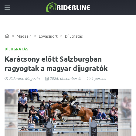
Magazin
Lovassport
Díjugratás
DÍJUGRATÁS
Karácsony előtt Salzburgban
ragyogtak a magyar díjugratók
Riderline Magazin
2025. december 9.
1 perces