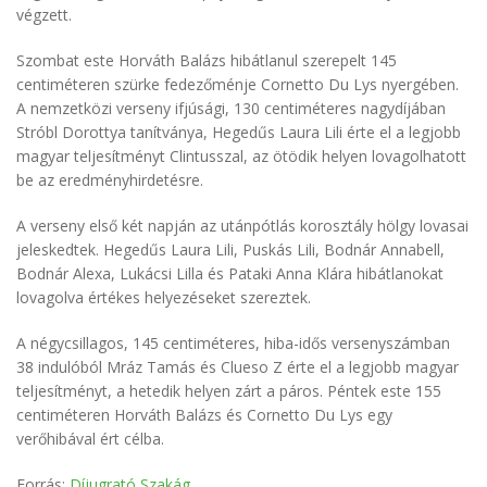
végzett.
Szombat este Horváth Balázs hibátlanul szerepelt 145
centiméteren szürke fedezőménje Cornetto Du Lys nyergében.
A nemzetközi verseny ifjúsági, 130 centiméteres nagydíjában
Stróbl Dorottya tanítványa, Hegedűs Laura Lili érte el a legjobb
magyar teljesítményt Clintusszal, az ötödik helyen lovagolhatott
be az eredményhirdetésre.
A verseny első két napján az utánpótlás korosztály hölgy lovasai
jeleskedtek. Hegedűs Laura Lili, Puskás Lili, Bodnár Annabell,
Bodnár Alexa, Lukácsi Lilla és Pataki Anna Klára hibátlanokat
lovagolva értékes helyezéseket szereztek.
A négycsillagos, 145 centiméteres, hiba-idős versenyszámban
38 indulóból Mráz Tamás és Clueso Z érte el a legjobb magyar
teljesítményt, a hetedik helyen zárt a páros. Péntek este 155
centiméteren Horváth Balázs és Cornetto Du Lys egy
verőhibával ért célba.
Forrás:
Díjugrató Szakág