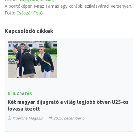
A borítóképen Mráz Tamás egy korábbi szilvásváradi versenyen.
Fotó:
Császár Fotó
Kapcsolódó cikkek
DÍJUGRATÁS
Két magyar díjugrató a világ legjobb ötven U25-ös
lovasa között
Riderline Magazin
2025. december 5.