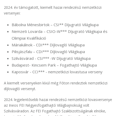
2024. év támogatott, kiemelt hazai rendezésű nemzetközi
versenyei:
Bábolna Ménesbirtok – CSI** Díjugrató Világkupa
Nemzeti Lovarda – CSIO-W*** Díjugrató Világkupa és
Olimpiai Kvalifikáció
Máriakálnok - CDI*** Díjlovagló Világkupa
Pilisjászfalu – CDI*** Díjlovagló Világkupa
Szilvásvárad - CSI*** -W Díjugrató Világkupa
Budapest- Kincsem Park – Fogathajtó Világkupa
Kaposvár - CCI*** - nemzetközi lovastusa verseny
A kiemelt versenyeken kívül még Fóton rendeztek nemzetközi
díjlovagló versenyt.
2024. legjelentősebb hazai rendezésű nemzetközi lovasversenye
az Ineos FEI Négyesfogathajtó Világbajnokság volt
Szilvásváradon. Az FEI Fogathajtó Szakbizottságának elnöke,