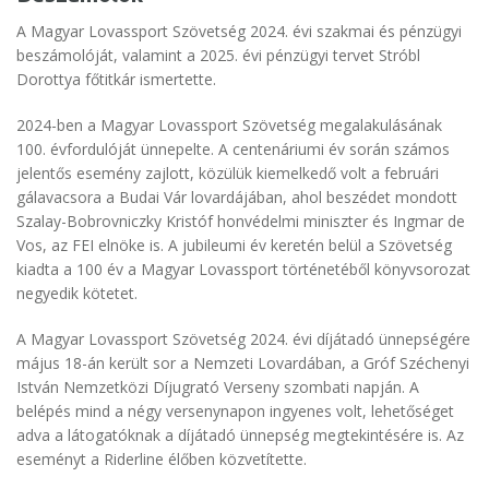
A Magyar Lovassport Szövetség 2024. évi szakmai és pénzügyi
beszámolóját, valamint a 2025. évi pénzügyi tervet Stróbl
Dorottya főtitkár ismertette.
2024-ben a Magyar Lovassport Szövetség megalakulásának
100. évfordulóját ünnepelte. A centenáriumi év során számos
jelentős esemény zajlott, közülük kiemelkedő volt a februári
gálavacsora a Budai Vár lovardájában, ahol beszédet mondott
Szalay-Bobrovniczky Kristóf honvédelmi miniszter és Ingmar de
Vos, az FEI elnöke is. A jubileumi év keretén belül a Szövetség
kiadta a 100 év a Magyar Lovassport történetéből könyvsorozat
negyedik kötetet.
A Magyar Lovassport Szövetség 2024. évi díjátadó ünnepségére
május 18-án került sor a Nemzeti Lovardában, a Gróf Széchenyi
István Nemzetközi Díjugrató Verseny szombati napján. A
belépés mind a négy versenynapon ingyenes volt, lehetőséget
adva a látogatóknak a díjátadó ünnepség megtekintésére is. Az
eseményt a Riderline élőben közvetítette.