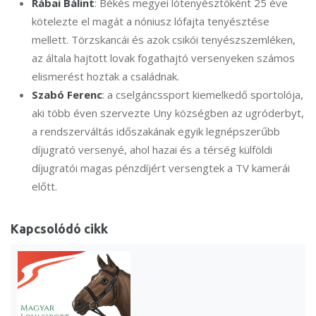
Rábai Bálint
: Békés megyei lótenyésztőként 25 éve
kötelezte el magát a nóniusz lófajta tenyésztése
mellett. Törzskancái és azok csikói tenyészszemléken,
az általa hajtott lovak fogathajtó versenyeken számos
elismerést hoztak a családnak.
Szabó Ferenc
: a cselgáncssport kiemelkedő sportolója,
aki több éven szervezte Uny községben az ugróderbyt,
a rendszerváltás időszakának egyik legnépszerűbb
díjugrató versenyé, ahol hazai és a térség külföldi
díjugratói magas pénzdíjért versengtek a TV kamerái
előtt.
Kapcsolódó cikk