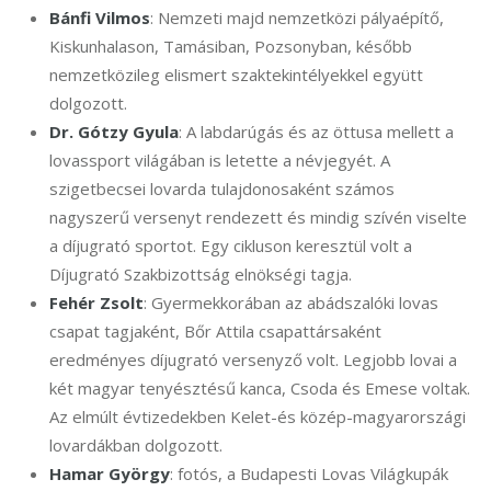
Bánfi Vilmos
: Nemzeti majd nemzetközi pályaépítő,
Kiskunhalason, Tamásiban, Pozsonyban, később
nemzetközileg elismert szaktekintélyekkel együtt
dolgozott.
Dr. Gótzy Gyula
: A labdarúgás és az öttusa mellett a
lovassport világában is letette a névjegyét. A
szigetbecsei lovarda tulajdonosaként számos
nagyszerű versenyt rendezett és mindig szívén viselte
a díjugrató sportot. Egy cikluson keresztül volt a
Díjugrató Szakbizottság elnökségi tagja.
Fehér Zsolt
: Gyermekkorában az abádszalóki lovas
csapat tagjaként, Bőr Attila csapattársaként
eredményes díjugrató versenyző volt. Legjobb lovai a
két magyar tenyésztésű kanca, Csoda és Emese voltak.
Az elmúlt évtizedekben Kelet-és közép-magyarországi
lovardákban dolgozott.
Hamar György
: fotós, a Budapesti Lovas Világkupák