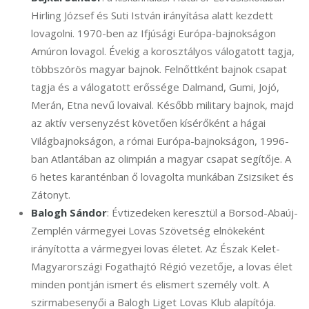
Hirling József és Suti István irányítása alatt kezdett
lovagolni. 1970-ben az Ifjúsági Európa-bajnokságon
Amúron lovagol. Évekig a korosztályos válogatott tagja,
többszörös magyar bajnok. Felnőttként bajnok csapat
tagja és a válogatott erőssége Dalmand, Gumi, Jojó,
Merán, Etna nevű lovaival. Később military bajnok, majd
az aktív versenyzést követően kísérőként a hágai
Világbajnokságon, a római Európa-bajnokságon, 1996-
ban Atlantában az olimpián a magyar csapat segítője. A
6 hetes karanténban ő lovagolta munkában Zsizsiket és
Zátonyt.
Balogh Sándor
: Évtizedeken keresztül a Borsod-Abaúj-
Zemplén vármegyei Lovas Szövetség elnökeként
irányította a vármegyei lovas életet. Az Észak Kelet-
Magyarországi Fogathajtó Régió vezetője, a lovas élet
minden pontján ismert és elismert személy volt. A
szirmabesenyői a Balogh Liget Lovas Klub alapítója.