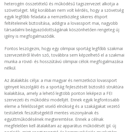
heterogén összetételű és működésű tagszervezet alkotja a
szövetséget. Míg korábban nem volt kérdés, hogy a szövetség
egyik legfőbb feladata a nemzetközileg sikeres élsport
feltételeinek biztosítása, addigra a lovassport mai, nagyobb
társadalmi beágyazódottságának köszönhetően rengeteg új
igény is megfogalmazódik.
Fontos leszögezni, hogy egy olimpiai sportág legfőbb szakmai
szervezetéről lévén szó, továbbra sem képzelhető el a szakmai
munka a rövid- és hosszútávú olimpiai célok megfogalmazása
nélkül.
Az átalakítás célja: a mai magyar és nemzetközi lovassport
igényeit kiszolgáló és a sportág fejlesztését biztosító struktúra
kialakítása, amely a lehető legtöbb ponton leképezi a FEI
szervezeti és működési modelljét. Ennek egyik legfontosabb
eleme a felelősséget viselő elnökség és a szakágakat vezető
testületek feszültségektől mentes viszonyának és
együttműködésének megteremtése. Ennek a célnak
megfelelően kell átalakítani az apparátus működését (pl. új