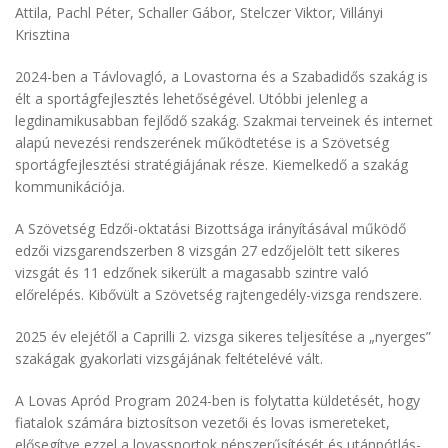
Attila, Pachl Péter, Schaller Gábor, Stelczer Viktor, Villányi
Krisztina
2024-ben a Távlovagló, a Lovastorna és a Szabadidős szakág is
élt a sportágfejlesztés lehetőségével. Utóbbi jelenleg a
legdinamikusabban fejlődő szakág. Szakmai terveinek és internet
alapú nevezési rendszerének működtetése is a Szövetség
sportágfejlesztési stratégiájának része. Kiemelkedő a szakág
kommunikációja.
A Szövetség Edzői-oktatási Bizottsága irányításával működő
edzői vizsgarendszerben 8 vizsgán 27 edzőjelölt tett sikeres
vizsgát és 11 edzőnek sikerült a magasabb szintre való
előrelépés. Kibővült a Szövetség rajtengedély-vizsga rendszere.
2025 év elejétől a Caprilli 2. vizsga sikeres teljesítése a „nyerges”
szakágak gyakorlati vizsgájának feltételévé vált.
A Lovas Apród Program 2024-ben is folytatta küldetését, hogy
fiatalok számára biztosítson vezetői és lovas ismereteket,
elősegítve ezzel a lovassportok népszerűsítését és utánpótlás-