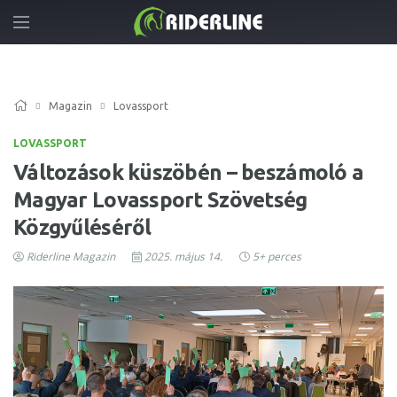
Magazin
Lovassport
LOVASSPORT
Változások küszöbén – beszámoló a
Magyar Lovassport Szövetség
Közgyűléséről
Riderline Magazin
2025. május 14.
5+ perces