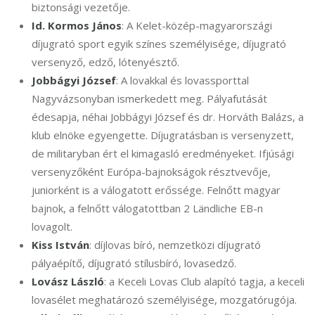
biztonsági vezetője.
Id. Kormos János
: A Kelet-közép-magyarországi
díjugrató sport egyik színes személyisége, díjugrató
versenyző, edző, lótenyésztő.
Jobbágyi József
: A lovakkal és lovassporttal
Nagyvázsonyban ismerkedett meg. Pályafutását
édesapja, néhai Jobbágyi József és dr. Horváth Balázs, a
klub elnöke egyengette. Díjugratásban is versenyzett,
de militaryban ért el kimagasló eredményeket. Ifjúsági
versenyzőként Európa-bajnokságok résztvevője,
juniorként is a válogatott erőssége. Felnőtt magyar
bajnok, a felnőtt válogatottban 2 Ländliche EB-n
lovagolt.
Kiss István
: díjlovas bíró, nemzetközi díjugrató
pályaépítő, díjugrató stílusbíró, lovasedző.
Lovász László
: a Keceli Lovas Club alapító tagja, a keceli
lovasélet meghatározó személyisége, mozgatórugója.