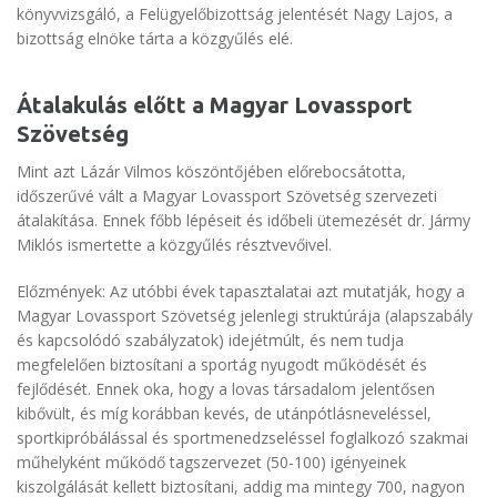
könyvvizsgáló, a Felügyelőbizottság jelentését Nagy Lajos, a
bizottság elnöke tárta a közgyűlés elé.
Átalakulás előtt a Magyar Lovassport
Szövetség
Mint azt Lázár Vilmos köszöntőjében előrebocsátotta,
időszerűvé vált a Magyar Lovassport Szövetség szervezeti
átalakítása. Ennek főbb lépéseit és időbeli ütemezését dr. Jármy
Miklós ismertette a közgyűlés résztvevőivel.
Előzmények: Az utóbbi évek tapasztalatai azt mutatják, hogy a
Magyar Lovassport Szövetség jelenlegi struktúrája (alapszabály
és kapcsolódó szabályzatok) idejétmúlt, és nem tudja
megfelelően biztosítani a sportág nyugodt működését és
fejlődését. Ennek oka, hogy a lovas társadalom jelentősen
kibővült, és míg korábban kevés, de utánpótlásneveléssel,
sportkipróbálással és sportmenedzseléssel foglalkozó szakmai
műhelyként működő tagszervezet (50-100) igényeinek
kiszolgálását kellett biztosítani, addig ma mintegy 700, nagyon