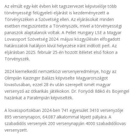
Az elmúlt egy-két évben két tagszervezet képviselője több
törvényességi felügyeleti eljárást is kezdeményezett a
Törvényszéken a Szövetség ellen. Az eljárásokat minden
esetben megszüntette a Törvényszék, mivel a törvényességi
panaszok alaptalanok voltak. A Pellet Hungary LSE a Magyar
Lovassport Szövetség 2024. májusi közgyűlésén elfogadott
határozatok hatályon kívül helyezése iránt indított pert. Az
eljárásban 2025. február 25-én hozott ítéletet első fokon a
Törvényszék.
2024 kiemelkedő nemzetközi versenyeredménye, hogy az
Olimpián Kaizinger Balázs képviselte Magyarországot
lovastusában, ezzel 28 év után szerepelt ismét magyar
versenyző az ötkarikás játékokon. Dr. Fonyódi Ildikó és Bojengel
hazánkat a Paralimpián képviselték.
A lovassportokban 2024-ben 741 egyesület 3410 versenyzője
895 versenynapon, 64.087 alkalommal lépett pályára. A
szabadidős versenyek 200 versenynapján 4000 szabadidőlovas
versenyzett.