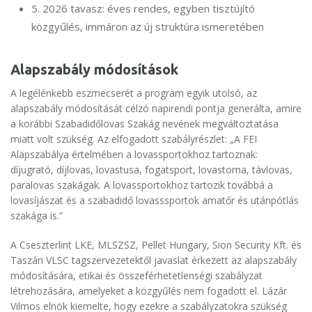
5. 2026 tavasz: éves rendes, egyben tisztújító
közgyűlés, immáron az új struktúra ismeretében
Alapszabály módosítások
A legélénkebb eszmecserét a program egyik utolsó, az
alapszabály módosítását célzó napirendi pontja generálta, amire
a korábbi Szabadidőlovas Szakág nevének megváltoztatása
miatt volt szükség. Az elfogadott szabályrészlet: „A FEI
Alapszabálya értelmében a lovassportokhoz tartoznak:
díjugrató, díjlovas, lovastusa, fogatsport, lovastorna, távlovas,
paralovas szakágak. A lovassportokhoz tartozik továbbá a
lovasíjászat és a szabadidő lovasssportok amatőr és utánpótlás
szakága is.”
A Cseszterlint LKE, MLSZSZ, Pellet Hungary, Sion Security Kft. és
Taszári VLSC tagszervezetektől javaslat érkezett az alapszabály
módosítására, etikai és összeférhetetlenségi szabályzat
létrehozására, amelyeket a közgyűlés nem fogadott el. Lázár
Vilmos elnök kiemelte, hogy ezekre a szabályzatokra szükség