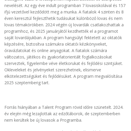
nevelését. Az egy éve indult programban 7 lovasiskolával és 157
ifjú vezetővel kezdődött meg a munka. A fiatalok 4 szinten és 8
éven keresztül fejleszthetik tudásukat különböző lovas és nem
lovas témakörökben. 2024 végén új lovardák csatlakozhattak a
programhoz, és 2025 januárjától kezdhették el a programot
saját lovardájukban. A program hangsúlyt fektetett az oktatók
képzésére, biztosítva számukra oktatói kézikönyveket,
óravázlatokat és online anyagokat. A fiatalok számára
változatos, játékos és gyakorlatorientált foglalkozásokat
szerveztek, figyelembe véve életkorukat és fejlődési szintjüket.
Okleveleket és jelvényeket szerezhetnek, elismerve
elkötelezettségüket és fejlődésüket. A program megvalósítása
2025 szeptemberig tart.
Forrás hiányában a Talent Program rövid időre szünetelt. 2024.
év elején még lezajlottak az edzőtáborok, de szeptemberben
nem kerültek be új lovasok a Programba.