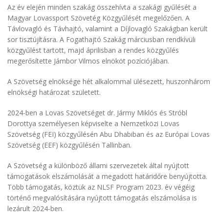
Az év elején minden szakág összehívta a szakági gyűlését a
Magyar Lovassport Szövetég Közgyűlését megelőzően. A
Távlovagló és Távhajtó, valamint a Díjlovagló Szakágban került
sor tisztújításra. A Fogathajtó Szakág márciusban rendkívüli
közgyűlést tartott, majd áprilisban a rendes közgyűlés
megerősítette Jámbor Vilmos elnököt pozíciójában.
A Szövetség elnöksége hét alkalommal ülésezett, huszonhárom
elnökségi határozat született.
2024-ben a Lovas Szövetséget dr. Jármy Miklós és Stróbl
Dorottya személyesen képviselte a Nemzetközi Lovas
Szövetség (FEI) közgyűlésén Abu Dhabiban és az Európai Lovas
Szövetség (EEF) közgyűlésén Tallinban.
A Szövetség a különböző állami szervezetek által nyújtott
támogatások elszámolását a megadott határidőre benyújtotta.
Több támogatás, köztük az NLSF Program 2023. év végéig
történő megvalósítására nyújtott támogatás elszámolása is
lezárult 2024-ben.