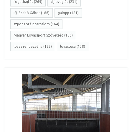
fogathajtás (269)
díjlovaglás (231)
ifj. Szabó Gábor (186)
galopp (181)
szponzorált tartalom (164)
Magyar Lovassport Szövetség (155)
lovas rendezvény (153)
lovastusa (138)