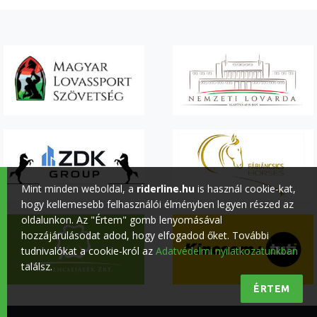
Mint minden weboldal, a
riderline.hu
is használ cookie-kat,
hogy kellemesebb felhasználói élményben legyen részed az
oldalunkon. Az "Értem" gomb lenyomásával
hozzájárulásodat adod, hogy elfogadod őket. További
tudnivalókat a cookie-król az
Adatvédelmi nyilatkozatunkban
találsz.
ÉRTEM