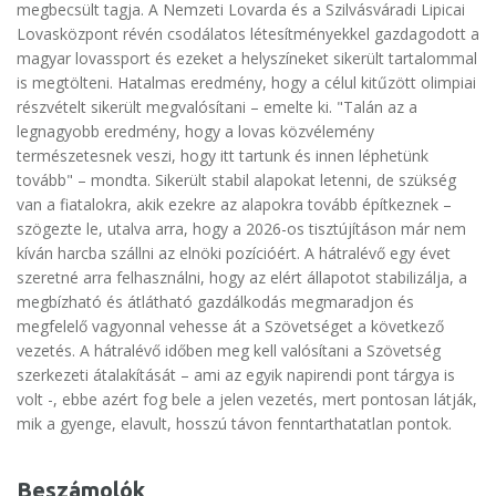
megbecsült tagja. A Nemzeti Lovarda és a Szilvásváradi Lipicai
Lovasközpont révén csodálatos létesítményekkel gazdagodott a
magyar lovassport és ezeket a helyszíneket sikerült tartalommal
is megtölteni. Hatalmas eredmény, hogy a célul kitűzött olimpiai
részvételt sikerült megvalósítani – emelte ki. "Talán az a
legnagyobb eredmény, hogy a lovas közvélemény
természetesnek veszi, hogy itt tartunk és innen léphetünk
tovább" – mondta. Sikerült stabil alapokat letenni, de szükség
van a fiatalokra, akik ezekre az alapokra tovább építkeznek –
szögezte le, utalva arra, hogy a 2026-os tisztújításon már nem
kíván harcba szállni az elnöki pozícióért. A hátralévő egy évet
szeretné arra felhasználni, hogy az elért állapotot stabilizálja, a
megbízható és átlátható gazdálkodás megmaradjon és
megfelelő vagyonnal vehesse át a Szövetséget a következő
vezetés. A hátralévő időben meg kell valósítani a Szövetség
szerkezeti átalakítását – ami az egyik napirendi pont tárgya is
volt -, ebbe azért fog bele a jelen vezetés, mert pontosan látják,
mik a gyenge, elavult, hosszú távon fenntarthatatlan pontok.
Beszámolók