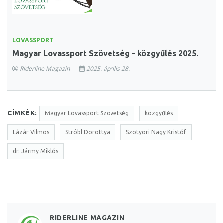
LOVASSPORT
Magyar Lovassport Szövetség - közgyűlés 2025.
Riderline Magazin
2025. április 28.
CÍMKÉK:
Magyar Lovassport Szövetség
közgyűlés
Lázár Vilmos
Stróbl Dorottya
Szotyori Nagy Kristóf
dr. Jármy Miklós
RIDERLINE MAGAZIN