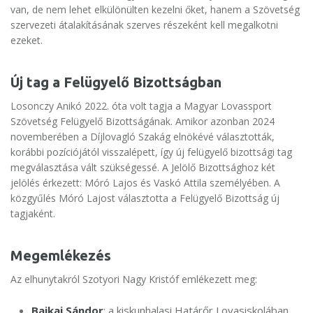
van, de nem lehet elkülönülten kezelni őket, hanem a Szövetség
szervezeti átalakításának szerves részeként kell megalkotni
ezeket.
Új tag a Felügyelő Bizottságban
Losonczy Anikó 2022. óta volt tagja a Magyar Lovassport
Szövetség Felügyelő Bizottságának. Amikor azonban 2024
novemberében a Díjlovagló Szakág elnökévé választották,
korábbi pozíciójától visszalépett, így új felügyelő bizottsági tag
megválasztása vált szükségessé. A Jelölő Bizottsághoz két
jelölés érkezett: Móró Lajos és Vaskó Attila személyében. A
közgyűlés Móró Lajost választotta a Felügyelő Bizottság új
tagjaként.
Megemlékezés
Az elhunytakról Szotyori Nagy Kristóf emlékezett meg:
Bajkai Sándor
: a kiskunhalasi Határőr Lovasiskolában