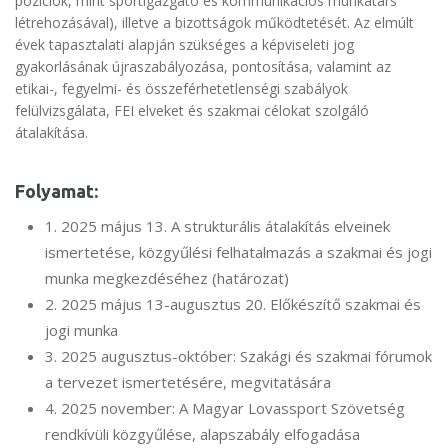
pozíciók, mint sportigazgató és kommunikációs munkatárs
létrehozásával), illetve a bizottságok működtetését. Az elmúlt
évek tapasztalati alapján szükséges a képviseleti jog
gyakorlásának újraszabályozása, pontosítása, valamint az
etikai-, fegyelmi- és összeférhetetlenségi szabályok
felülvizsgálata, FEI elveket és szakmai célokat szolgáló
átalakítása.
Folyamat:
1. 2025 május 13. A strukturális átalakítás elveinek
ismertetése, közgyűlési felhatalmazás a szakmai és jogi
munka megkezdéséhez (határozat)
2. 2025 május 13-augusztus 20. Előkészítő szakmai és
jogi munka
3. 2025 augusztus-október: Szakági és szakmai fórumok
a tervezet ismertetésére, megvitatására
4. 2025 november: A Magyar Lovassport Szövetség
rendkívüli közgyűlése, alapszabály elfogadása