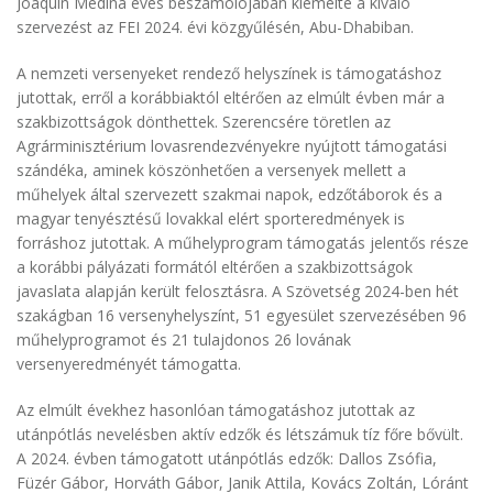
Joaquin Medina éves beszámolójában kiemelte a kiváló
szervezést az FEI 2024. évi közgyűlésén, Abu-Dhabiban.
A nemzeti versenyeket rendező helyszínek is támogatáshoz
jutottak, erről a korábbiaktól eltérően az elmúlt évben már a
szakbizottságok dönthettek. Szerencsére töretlen az
Agrárminisztérium lovasrendezvényekre nyújtott támogatási
szándéka, aminek köszönhetően a versenyek mellett a
műhelyek által szervezett szakmai napok, edzőtáborok és a
magyar tenyésztésű lovakkal elért sporteredmények is
forráshoz jutottak. A műhelyprogram támogatás jelentős része
a korábbi pályázati formától eltérően a szakbizottságok
javaslata alapján került felosztásra. A Szövetség 2024-ben hét
szakágban 16 versenyhelyszínt, 51 egyesület szervezésében 96
műhelyprogramot és 21 tulajdonos 26 lovának
versenyeredményét támogatta.
Az elmúlt évekhez hasonlóan támogatáshoz jutottak az
utánpótlás nevelésben aktív edzők és létszámuk tíz főre bővült.
A 2024. évben támogatott utánpótlás edzők: Dallos Zsófia,
Füzér Gábor, Horváth Gábor, Janik Attila, Kovács Zoltán, Lóránt