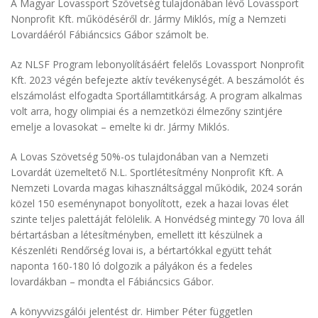
A Magyar Lovassport Szövetség tulajdonában lévő Lovassport
Nonprofit Kft. működéséről dr. Jármy Miklós, míg a Nemzeti
Lovardáéról Fábiáncsics Gábor számolt be.
Az NLSF Program lebonyolításáért felelős Lovassport Nonprofit
Kft. 2023 végén befejezte aktív tevékenységét. A beszámolót és
elszámolást elfogadta Sportállamtitkárság. A program alkalmas
volt arra, hogy olimpiai és a nemzetközi élmezőny szintjére
emelje a lovasokat – emelte ki dr. Jármy Miklós.
A Lovas Szövetség 50%-os tulajdonában van a Nemzeti
Lovardát üzemeltető N.L. Sportlétesítmény Nonprofit Kft. A
Nemzeti Lovarda magas kihasználtsággal működik, 2024 során
közel 150 eseménynapot bonyolított, ezek a hazai lovas élet
szinte teljes palettáját felölelik. A Honvédség mintegy 70 lova áll
bértartásban a létesítményben, emellett itt készülnek a
Készenléti Rendőrség lovai is, a bértartókkal együtt tehát
naponta 160-180 ló dolgozik a pályákon és a fedeles
lovardákban – mondta el Fábiáncsics Gábor.
A könyvvizsgálói jelentést dr. Himber Péter független