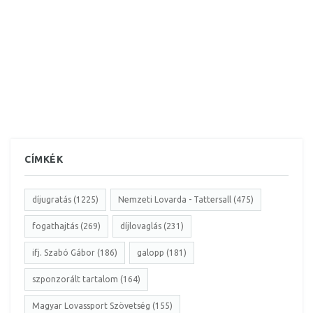
CÍMKÉK
díjugratás (1225)
Nemzeti Lovarda - Tattersall (475)
fogathajtás (269)
díjlovaglás (231)
ifj. Szabó Gábor (186)
galopp (181)
szponzorált tartalom (164)
Magyar Lovassport Szövetség (155)