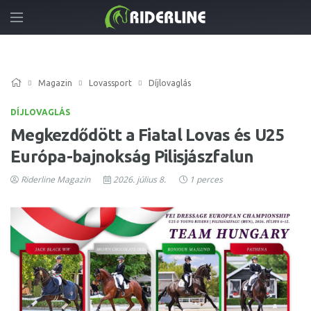
Magazin
Lovassport
Díjlovaglás
DÍJLOVAGLÁS
Megkezdődött a Fiatal Lovas és U25
Európa-bajnokság Pilisjászfalun
Riderline Magazin
2026. július 8.
1 perces