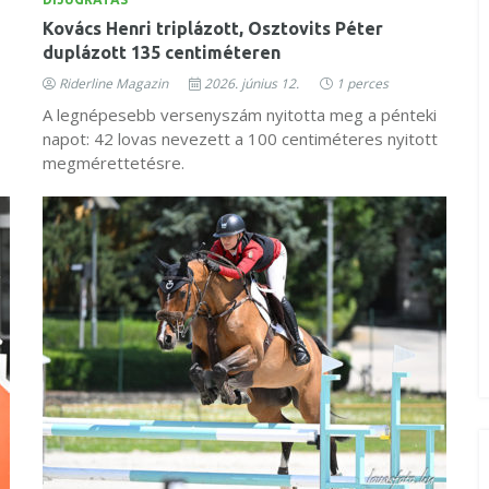
Kovács Henri triplázott, Osztovits Péter
duplázott 135 centiméteren
Riderline Magazin
2026. június 12.
1 perces
A legnépesebb versenyszám nyitotta meg a pénteki
napot: 42 lovas nevezett a 100 centiméteres nyitott
megmérettetésre.