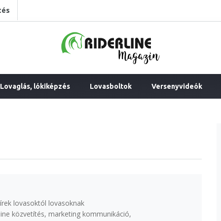
tés
Lovaglás, lókiképzés
Lovasboltok
Versenyvideók
írek lovasoktól lovasoknak
ine közvetítés, marketing kommunikáció,