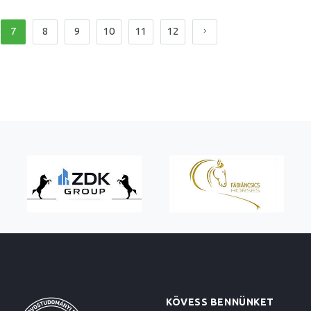
7
8
9
10
11
12
KÖVESS BENNÜNKET