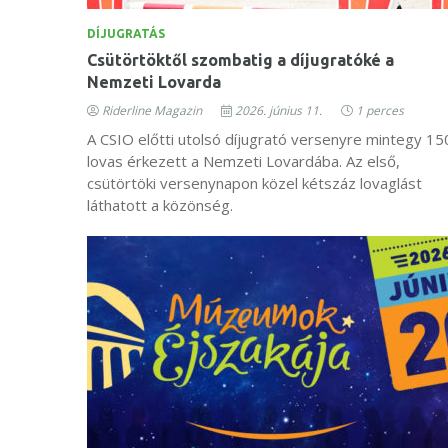
DÍJUGRATÁS
Csütörtöktől szombatig a díjugratóké a
Nemzeti Lovarda
Riderline Magazin
2026. június 11.
1 perces
A CSIO előtti utolsó díjugrató versenyre mintegy 15
lovas érkezett a Nemzeti Lovardába. Az első,
csütörtöki versenynapon közel kétszáz lovaglást
láthatott a közönség.