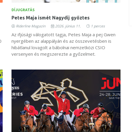
DÍJUGRATÁS
Petes Maja ismét Nagydíj győztes
Riderline Magazin
2026. június 11.
1 perces
Az ifjúsági válogatott tagja, Petes Maja a pej Gwen
0
nyergében az alappályán és az összevetésben is
hibátlanul lovagolt a bábolnai nemzetközi CSIO
versenyen és megszerezte a győzelmet.