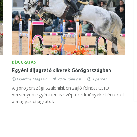
DÍJUGRATÁS
Egyéni díjugrató sikerek Görögországban
Riderline Magazin
2026. június 8.
1 perces
A görögországi Szalonikiben zajló felnőtt CSIO
versenyen egyéniben is szép eredményeket értek el
a magyar díjugratók.