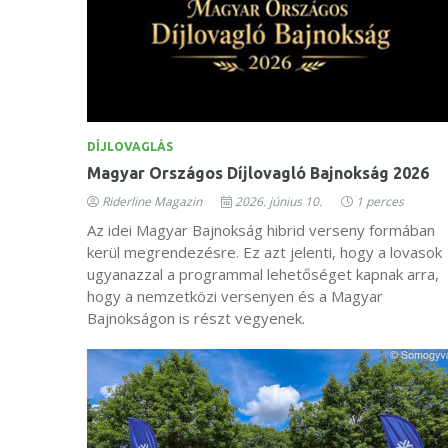
DÍJLOVAGLÁS
Magyar Országos Díjlovagló Bajnokság 2026
Riderline Magazin
2026. június 10.
1 perces
Az idei Magyar Bajnokság hibrid verseny formában
kerül megrendezésre. Ez azt jelenti, hogy a lovasok
ugyanazzal a programmal lehetőséget kapnak arra,
hogy a nemzetközi versenyen és a Magyar
Bajnokságon is részt vegyenek.