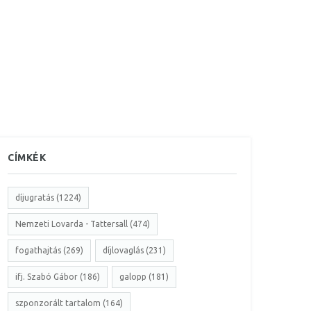
CÍMKÉK
díjugratás (1224)
Nemzeti Lovarda - Tattersall (474)
fogathajtás (269)
díjlovaglás (231)
ifj. Szabó Gábor (186)
galopp (181)
szponzorált tartalom (164)