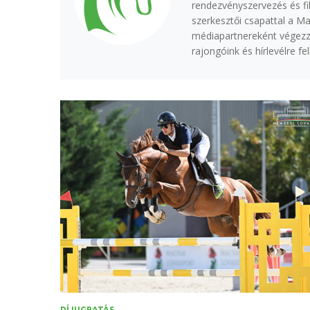
rendezvényszervezés és fi
szerkesztői csapattal a M
médiapartnereként végezzü
rajongóink és hírlevélre f
DÍJUGRATÁS