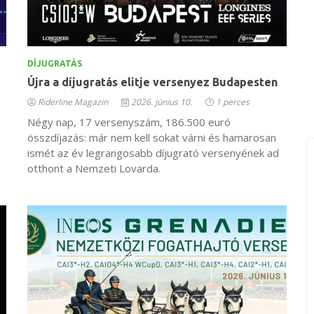
DÍJUGRATÁS
Újra a díjugratás elitje versenyez Budapesten
Riderline Magazin
2026. június 10.
1 perces
Négy nap, 17 versenyszám, 186.500 euró
összdíjazás: már nem kell sokat várni és hamarosan
ismét az év legrangosabb díjugrató versenyének ad
otthont a Nemzeti Lovarda.