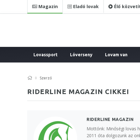
Magazin
Eladó lovak
Élő közvetí
Lovassport
Lóverseny
Lovam van
Szerző
RIDERLINE MAGAZIN CIKKEI
RIDERLINE MAGAZIN
Mottónk: Minőségi lovas h
2011 óta dolgozunk az onl