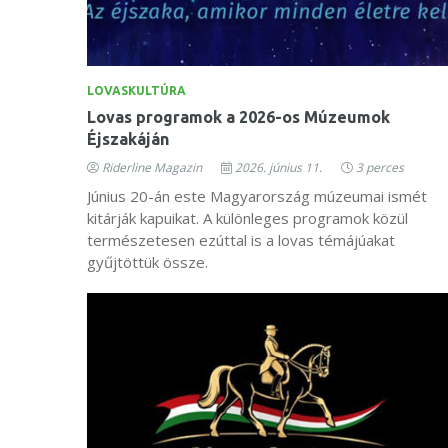
LOVASKULTÚRA
Lovas programok a 2026-os Múzeumok
Éjszakáján
Riderline Magazin
2026. június 11.
3 perces
Június 20-án este Magyarország múzeumai ismét
kitárják kapuikat. A különleges programok közül
természetesen ezúttal is a lovas témájúakat
gyűjtöttük össze.