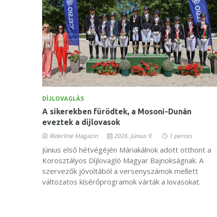
DÍJLOVAGLÁS
A sikerekben fürödtek, a Mosoni-Dunán
eveztek a díjlovasok
Riderline Magazin
2026. június 9.
1 perces
Június első hétvégéjén Máriakálnok adott otthont a
Korosztályos Díjlovagló Magyar Bajnokságnak. A
szervezők jóvoltából a versenyszámok mellett
változatos kísérőprogramok várták a lovasokat.