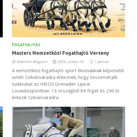
FOGATHAJTÁS
Masters Nemzetközi Fogathajtó Verseny
Riderline Magazin
2026. június 10.
1 perces
A nemzetközi fogathajtó sport élvonalának képviselői
ismét Szilvásváradra érkeznek, hogy összemérjék
tudásukat az INEOS Grenadier Lipicai
Lovasközpontban. 13 országból 84 fogat és 240 ló
érkezik Szilvásváradra.