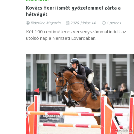
Kovács Henri ismét győzelemmel zárta a
hétvégét
Riderline Magazin
2026. június 14.
1 perces
Két 100 centiméteres versenyszámmal indult az
utolsó nap a Nemzeti Lovardában.