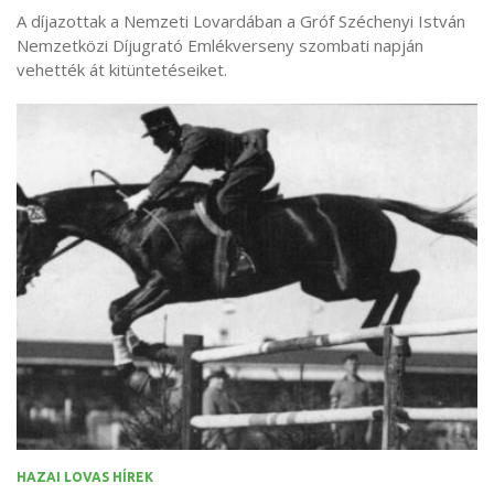
A díjazottak a Nemzeti Lovardában a Gróf Széchenyi István
Nemzetközi Díjugrató Emlékverseny szombati napján
vehették át kitüntetéseiket.
HAZAI LOVAS HÍREK