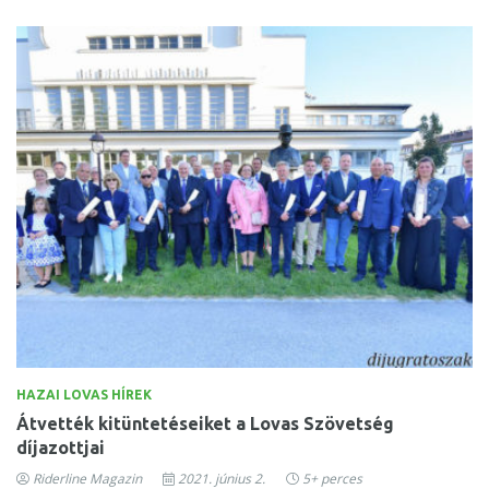
HAZAI LOVAS HÍREK
Átvették kitüntetéseiket a Lovas Szövetség
díjazottjai
Riderline Magazin
2021. június 2.
5+ perces