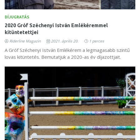
DÍJUGRATÁS
2020 Gróf Széchenyi István Emlékéremmel
kitüntetettjei
Riderline Magazin
2021. április 20.
1 perces
A Gróf Széchenyi István Emlékérem a legmagasabb szintű
lovas kitüntetés. Bemutatjuk a 2020-as év díjazottjait.