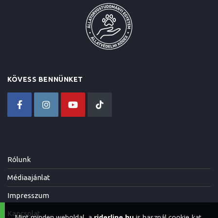
KÖVESS BENNÜNKET
Rólunk
Médiaajánlat
Impresszum
Kapcsolat
Mint minden weboldal, a
riderline.hu
is használ cookie-kat,