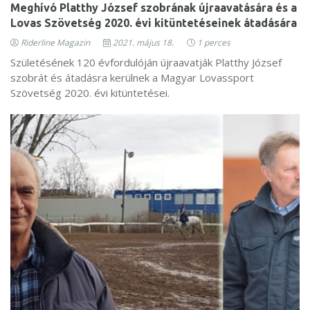
Meghívó Platthy József szobrának újraavatására és a
Lovas Szövetség 2020. évi kitüntetéseinek átadására
Riderline Magazin
2021. május 18.
1 perces
Születésének 120 évfordulóján újraavatják Platthy József
szobrát és átadásra kerülnek a Magyar Lovassport
Szövetség 2020. évi kitüntetései.