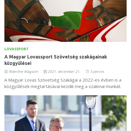
LOVASSPORT
A Magyar Lovassport Szövetség szakágainak
közgyűlései
Riderline Magazin
2021. december 21.
3 perces
A Magyar Lovas Szövetség Szakágai a 2022-es évben is a
közgyűlések megtartásával kezdik meg a szakmai munkát.