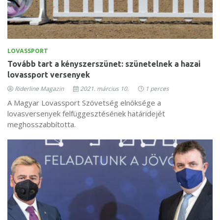
LOVASSPORT
Tovább tart a kényszerszünet: szünetelnek a hazai
lovassport versenyek
Riderline Magazin
2021. március 10.
1 perces
A Magyar Lovassport Szövetség elnöksége a
lovasversenyek felfüggesztésének határidejét
meghosszabbította.