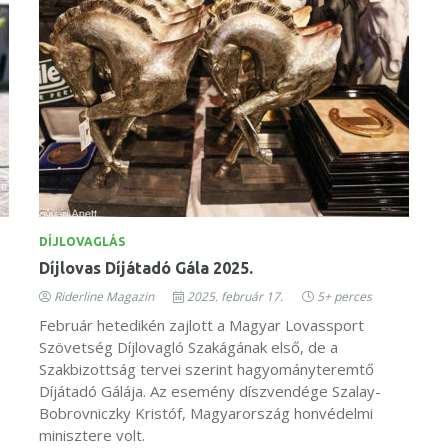
DÍJLOVAGLÁS
Díjlovas Díjátadó Gála 2025.
Riderline Magazin
2025. február 17.
5+ perces
Február hetedikén zajlott a Magyar Lovassport
Szövetség Díjlovagló Szakágának első, de a
Szakbizottság tervei szerint hagyományteremtő
Díjátadó Gálája. Az esemény díszvendége Szalay-
Bobrovniczky Kristóf, Magyarország honvédelmi
minisztere volt.