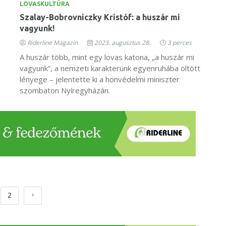
LOVASKULTÚRA
Szalay-Bobrovniczky Kristóf: a huszár mi
vagyunk!
Riderline Magazin
2023. augusztus 28.
3 perces
A huszár több, mint egy lovas katona, „a huszár mi
vagyunk”, a nemzeti karakterünk egyenruhába öltött
lényege – jelentette ki a honvédelmi miniszter
szombaton Nyíregyházán.
2