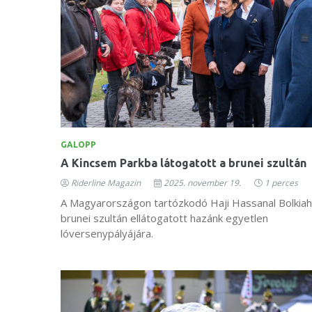
GALOPP
A Kincsem Parkba látogatott a brunei szultán
Riderline Magazin
2025. november 19.
1 perces
A Magyarországon tartózkodó Haji Hassanal Bolkiah
brunei szultán ellátogatott hazánk egyetlen
lóversenypályájára.