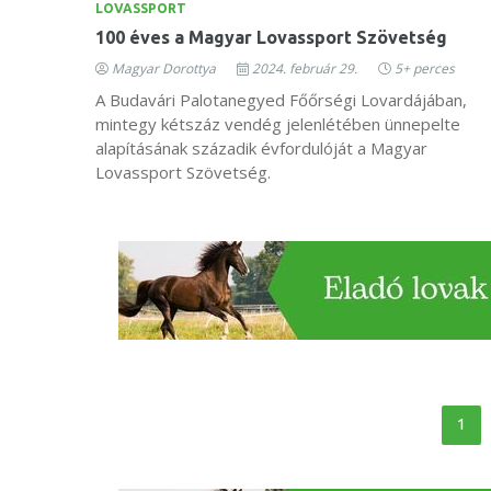
LOVASSPORT
100 éves a Magyar Lovassport Szövetség
Magyar Dorottya
2024. február 29.
5+ perces
A Budavári Palotanegyed Főőrségi Lovardájában,
mintegy kétszáz vendég jelenlétében ünnepelte
alapításának századik évfordulóját a Magyar
Lovassport Szövetség.
1