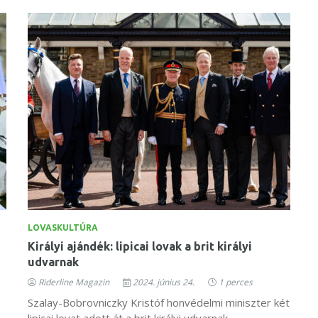
LOVASKULTÚRA
Királyi ajándék: lipicai lovak a brit királyi
udvarnak
Riderline Magazin
2024. június 24.
1 perces
Szalay-Bobrovniczky Kristóf honvédelmi miniszter két
lipicai lovat adott át a brit királyi udvarnak