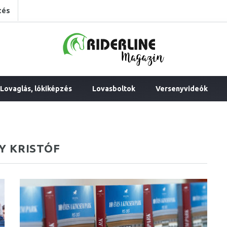
tés
Lovaglás, lókiképzés
Lovasboltok
Versenyvideók
Y KRISTÓF