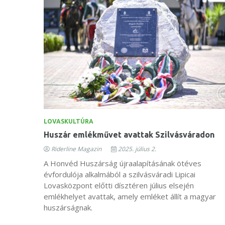
LOVASKULTÚRA
Huszár emlékművet avattak Szilvásváradon
Riderline Magazin
2025. július 2.
A Honvéd Huszárság újraalapításának ötéves
évfordulója alkalmából a szilvásváradi Lipicai
Lovasközpont előtti dísztéren július elsején
emlékhelyet avattak, amely emléket állít a magyar
huszárságnak.