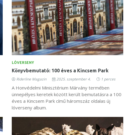
LÓVERSENY
Könyvbemutató: 100 éves a Kincsem Park
Riderline Magazin
2025. szeptember 4.
1 perces
A Honvédelmi Minisztérium Márvány termében
ünnepélyes keretek között került bemutatásra a 100
éves a Kincsem Park című háromszáz oldalas új
lóverseny album.