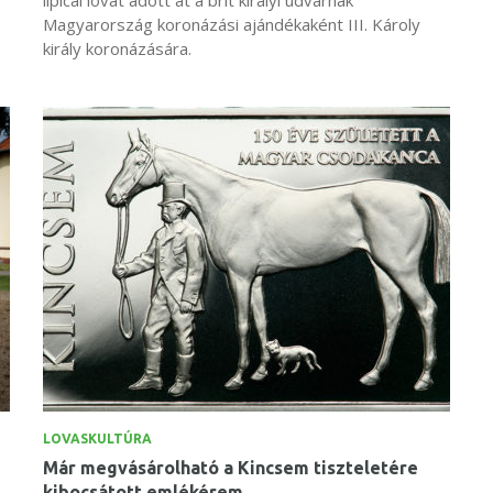
Magyarország koronázási ajándékaként III. Károly
király koronázására.
LOVASKULTÚRA
Már megvásárolható a Kincsem tiszteletére
kibocsátott emlékérem