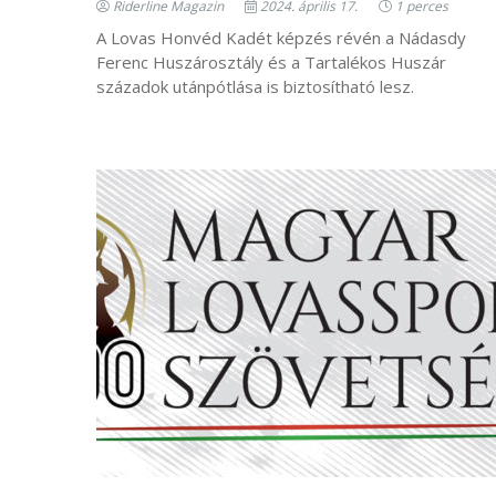
Riderline Magazin
2024. április 17.
1 perces
A Lovas Honvéd Kadét képzés révén a Nádasdy
Ferenc Huszárosztály és a Tartalékos Huszár
századok utánpótlása is biztosítható lesz.