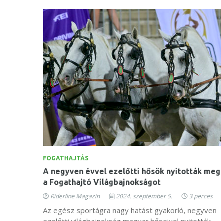
FOGATHAJTÁS
A negyven évvel ezelőtti hősök nyitották meg
a Fogathajtó Világbajnokságot
Riderline Magazin
2024. szeptember 5.
3 perces
Az egész sportágra nagy hatást gyakorló, negyven
ezelőtti világbajnokság magyar hőseivel nyitották