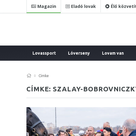
Magazin
Eladó lovak
Élő közvetí
Lovassport
Lóverseny
Lovam van
Címke
CÍMKE: SZALAY-BOBROVNICZK